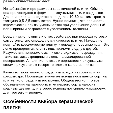
разных общественных мест.
Не забывайте и про размеры керамической плитки. Обычно
она производится в форме прямоугольников или квадратов.
Длина и ширина находится в пределах 10-60 сантиметров, а
толщина 0,5-2,5 сантиметра. Нужно помнить, что прочность
керамической плитки уменьшается при увеличении длины и/
или ширины и возрастает с увеличением толщины.
Всегда нужно помнить и о тех свойствах, при помощи которых
самостоятельно определяется качество плитки. Никогда не
покупайте керамическую плитку, имеющую неровные края. Это
легко проверяется, стоит лишь приложить одну к другой.
Разумеется, неприемлемы никакие видимые повреждения,
такие как микротрещины и сколы на эмалированной
поверхности. А наличие потеков и зернистости рисунка уже
своим присутствием говорят о плохом качестве плитки.
Качество также можно определить исходя из сорта плитки,
которых три. Производителями не всегда указывается сорт на
плитке, но определить его можно. Общеизвестно, что все
обозначения на партиях плитки первого сорта наносят
красным цветом, для второго используют синюю маркировку,
для третьего – зеленую.
Особенности выбора керамической
плитки