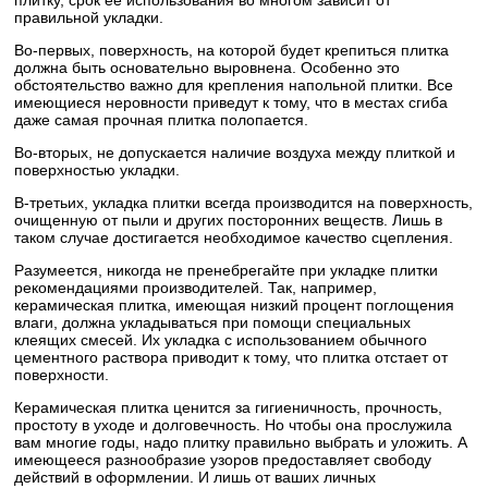
плитку, срок ее использования во многом зависит от
правильной укладки.
Во-первых, поверхность, на которой будет крепиться плитка
должна быть основательно выровнена. Особенно это
обстоятельство важно для крепления напольной плитки. Все
имеющиеся неровности приведут к тому, что в местах сгиба
даже самая прочная плитка полопается.
Во-вторых, не допускается наличие воздуха между плиткой и
поверхностью укладки.
В-третьих, укладка плитки всегда производится на поверхность,
очищенную от пыли и других посторонних веществ. Лишь в
таком случае достигается необходимое качество сцепления.
Разумеется, никогда не пренебрегайте при укладке плитки
рекомендациями производителей. Так, например,
керамическая плитка, имеющая низкий процент поглощения
влаги, должна укладываться при помощи специальных
клеящих смесей. Их укладка с использованием обычного
цементного раствора приводит к тому, что плитка отстает от
поверхности.
Керамическая плитка ценится за гигиеничность, прочность,
простоту в уходе и долговечность. Но чтобы она прослужила
вам многие годы, надо плитку правильно выбрать и уложить. А
имеющееся разнообразие узоров предоставляет свободу
действий в оформлении. И лишь от ваших личных