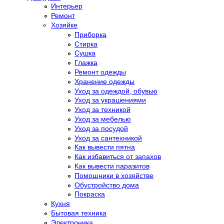
Интерьер
Ремонт
Хозяйке
Приборка
Стирка
Сушка
Глажка
Ремонт одежды
Хранение одежды
Уход за одеждой, обувью
Уход за украшениями
Уход за техникой
Уход за мебелью
Уход за посудой
Уход за сантехникой
Как вывести пятна
Как избавиться от запахов
Как вывести паразитов
Помощники в хозяйстве
Обустройство дома
Покраска
Кухня
Бытовая техника
Электроника