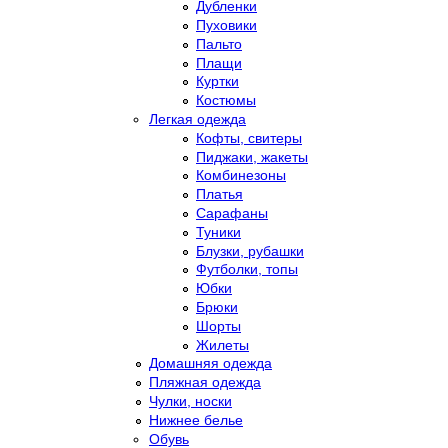
Дубленки
Пуховики
Пальто
Плащи
Куртки
Костюмы
Легкая одежда
Кофты, свитеры
Пиджаки, жакеты
Комбинезоны
Платья
Сарафаны
Туники
Блузки, рубашки
Футболки, топы
Юбки
Брюки
Шорты
Жилеты
Домашняя одежда
Пляжная одежда
Чулки, носки
Нижнее белье
Обувь