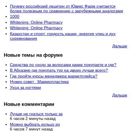
Почему российский лецитин от Ювикс Фарм считается
более полезным по сравнению с зарубежными аналогами
1000
Whitening: Online Pharmacy
Whitening: Online Pharmacy
Казахстан и спорт: гордость нации, энергия улиц и дух
соревнования
Дальше
Новые темы на форуме
Средства по уходу за волосами какие покупаете и где?
В Абхазию где покупать тур на двоих лучше всего?
Где пройти курсы менеджера маркетплейса?
Нужен совет . Маммопластика
Уход за ногтями
Дальше
Новые комментарии
Лучше не гнаться только за
6 часов 2 минуты назад
Можно выбрать кольцо из
6 часов 7 минут назад