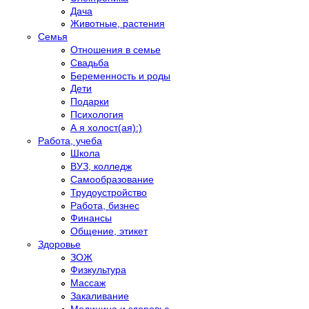
Дача
Животные, растения
Семья
Отношения в семье
Свадьба
Беременность и роды
Дети
Подарки
Психология
А я холост(ая):)
Работа, учеба
Школа
ВУЗ, колледж
Самообразование
Трудоустройство
Работа, бизнес
Финансы
Общение, этикет
Здоровье
ЗОЖ
Физкультура
Массаж
Закаливание
Медицина и здоровье