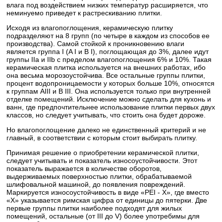
влага под воздействием низких температур расширяется, что
неминуемо приведет к растрескиванию плитки.
Исходя из влагопоглощения, керамическую плитку
подразделяют на 8 групп (по четыре в каждом из способов ее
производства). Самой стойкой к проникновению влаги
является группа I (A I и B I), поглощающая до 3%, далее идут
группы IIa и IIb с пределом влагопоглощения 6% и 10%. Такая
керамическая плитка используется на внешних работах, ибо
она весьма морозоустойчива. Все остальные группы плитки,
процент водопроницаемости у которых больше 10%, относятся
к группам АIII и В III. Она используется только при внутренней
отделке помещений. Исключение можно сделать для кухонь и
ванн, где предпочтительнее использование плитки первых двух
классов, но следует учитывать, что стоить она будет дороже.
Но влагопоглощение далеко не единственный критерий и не
главный, в соответствии с которым стоит выбирать плитку.
Принимая решение о приобретении керамической плитки,
следует учитывать и показатель износоустойчивости. Этот
показатель выражается в количестве оборотов,
выдерживаемых поверхностью плитки, обрабатываемой
шлифовальной машиной, до появления повреждений.
Маркируется износоустойчивость в виде «PEI - X», где вместо
«Х» указывается римская цифра от единицы до пятерки. Две
первые группы плитки наиболее подходят для жилых
помещений, остальные (от III до V) более употребимы для