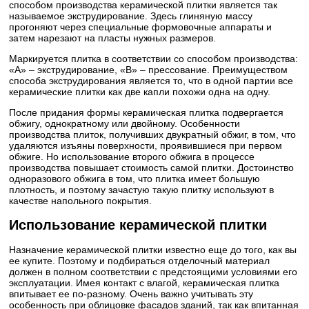
способом производства керамической плитки является так
называемое экструдирование. Здесь глиняную массу
прогоняют через специальные формовочные аппараты и
затем нарезают на пласты нужных размеров.
Маркируется плитка в соответствии со способом производства:
«А» – экструдирование, «В» – прессование. Преимуществом
способа экструдирования является то, что в одной партии все
керамические плитки как две капли похожи одна на одну.
После придания формы керамическая плитка подвергается
обжигу, однократному или двойному. Особенности
производства плиток, получивших двукратный обжиг, в том, что
удаляются изъяны поверхности, проявившиеся при первом
обжиге. Но использование второго обжига в процессе
производства повышает стоимость самой плитки. Достоинство
одноразового обжига в том, что плитка имеет большую
плотность, и поэтому зачастую такую плитку используют в
качестве напольного покрытия.
Использование керамической плитки
Назначение керамической плитки известно еще до того, как вы
ее купите. Поэтому и подбираться отделочный материал
должен в полном соответствии с предстоящими условиями его
эксплуатации. Имея контакт с влагой, керамическая плитка
впитывает ее по-разному. Очень важно учитывать эту
особенность при облицовке фасадов зданий, так как впитанная