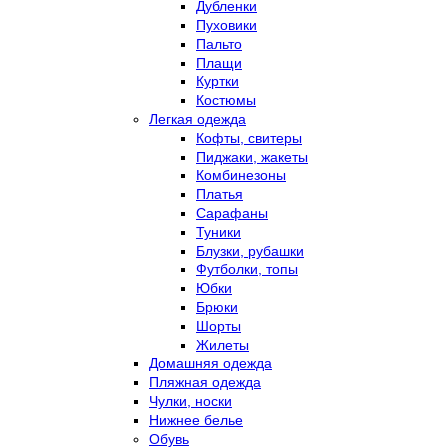
Дубленки
Пуховики
Пальто
Плащи
Куртки
Костюмы
Легкая одежда
Кофты, свитеры
Пиджаки, жакеты
Комбинезоны
Платья
Сарафаны
Туники
Блузки, рубашки
Футболки, топы
Юбки
Брюки
Шорты
Жилеты
Домашняя одежда
Пляжная одежда
Чулки, носки
Нижнее белье
Обувь