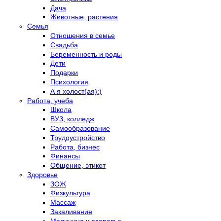
Дача
Животные, растения
Семья
Отношения в семье
Свадьба
Беременность и роды
Дети
Подарки
Психология
А я холост(ая):)
Работа, учеба
Школа
ВУЗ, колледж
Самообразование
Трудоустройство
Работа, бизнес
Финансы
Общение, этикет
Здоровье
ЗОЖ
Физкультура
Массаж
Закаливание
Медицина и здоровье