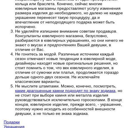
кольца или браслета. Конечно, сейчас многие
ювелирные магазины предоставляют услугу изменения
размера изделия до необходимого, но далеко не каждое
украшение перенесет такую процедуру, да и
впечатление от неподходящего подарка может быть
испорчено.
Не уделяйте излишнее внимание советам продавцов.
Консультанты ювелирного магазина, безусловно,
разбираются в ювелирных украшениях, но они ничего не
знают о вкусах и предпочтениях Вашей девушки, в
отличие от Вас.
Не гонитесь за модой. Различные источники каждый
сезон отмечают новые тенденции в ювелирной моде,
дизайнеры находят новые оригинальные решения, но
стоит помнить о том, что век ювелирного изделия, в
отличие от сумочки или платья, продолжается гораздо
дольше одного-двух сезонов. Не исключайте
классические варианты.
Не мыслите штампами. Можно, конечно, посмотреть,
какие драгоценные камни подходят по знаку зодиака
, но
не стоит при выборе камня или металла изделия
руководствоваться исключительно гороскопами. В конце
концов, ювелирное изделие, прежде всего, - украшение,
поэтому нужно исходить из особенностей внешности
девушки, а не только ее знака зодиака.
Подарки
Украшения