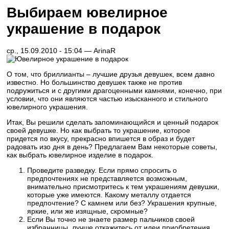
Выбираем ювелирное
украшение в подарок
ср., 15.09.2010 - 15:04 —
ArinaR
О том, что бриллианты – лучшие друзья девушек, всем давно
известно. Но большинство девушек также не против
подружиться и с другими драгоценными камнями, конечно, при
условии, что они являются частью изысканного и стильного
ювелирного украшения.
Итак, Вы решили сделать запоминающийся и ценный подарок
своей девушке. Но как выбрать то украшение, которое
придется по вкусу, прекрасно впишется в образ и будет
радовать изо дня в день? Предлагаем Вам некоторые советы,
как выбрать ювелирное изделие в подарок.
Проведите разведку. Если прямо спросить о
предпочтениях не представляется возможным,
внимательно присмотритесь к тем украшениям девушки,
которые уже имеются. Какому металлу отдается
предпочтение? С камнем или без? Украшения крупные,
яркие, или же изящные, скромные?
Если Вы точно не знаете размер пальчиков своей
избранницы, лучше откажитесь от идеи приобретения