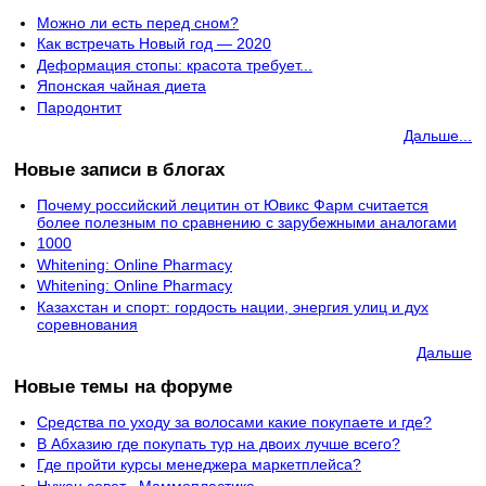
Можно ли есть перед сном?
Как встречать Новый год — 2020
Деформация стопы: красота требует...
Японская чайная диета
Пародонтит
Дальше...
Новые записи в блогах
Почему российский лецитин от Ювикс Фарм считается
более полезным по сравнению с зарубежными аналогами
1000
Whitening: Online Pharmacy
Whitening: Online Pharmacy
Казахстан и спорт: гордость нации, энергия улиц и дух
соревнования
Дальше
Новые темы на форуме
Средства по уходу за волосами какие покупаете и где?
В Абхазию где покупать тур на двоих лучше всего?
Где пройти курсы менеджера маркетплейса?
Нужен совет . Маммопластика