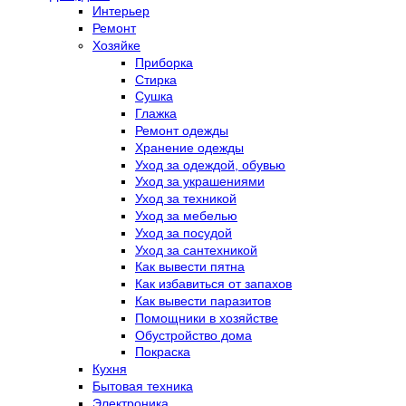
Интерьер
Ремонт
Хозяйке
Приборка
Стирка
Сушка
Глажка
Ремонт одежды
Хранение одежды
Уход за одеждой, обувью
Уход за украшениями
Уход за техникой
Уход за мебелью
Уход за посудой
Уход за сантехникой
Как вывести пятна
Как избавиться от запахов
Как вывести паразитов
Помощники в хозяйстве
Обустройство дома
Покраска
Кухня
Бытовая техника
Электроника