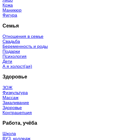
Лицо
Кожа
Маникюр
Фигура
Семья
Отношения в семье
Свадьба
Беременность и роды
Подарки
Психология
Дети
А я холост(ая)
Здоровье
ЗОЖ
Физкультура
Массаж
Закаливание
Здоровье
Контрацепция
Работа, учёба
Школа
ВУЗ, колледж