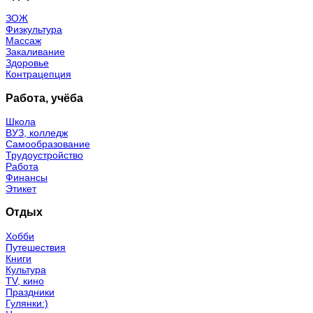
ЗОЖ
Физкультура
Массаж
Закаливание
Здоровье
Контрацепция
Работа, учёба
Школа
ВУЗ, колледж
Самообразование
Трудоустройство
Работа
Финансы
Этикет
Отдых
Хобби
Путешествия
Книги
Культура
TV, кино
Праздники
Гулянки:)