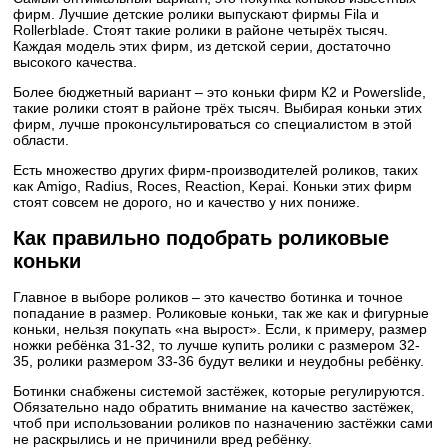
фирм. Лучшие детские ролики выпускают фирмы Fila и
Rollerblade. Стоят такие ролики в районе четырёх тысяч.
Каждая модель этих фирм, из детской серии, достаточно
высокого качества.
Более бюджетный вариант – это коньки фирм К2 и Powerslide,
такие ролики стоят в районе трёх тысяч. Выбирая коньки этих
фирм, лучше проконсультироваться со специалистом в этой
области.
Есть множество других фирм-производителей роликов, таких
как Amigo, Radius, Roces, Reaction, Kepai. Коньки этих фирм
стоят совсем не дорого, но и качество у них пониже.
Как правильно подобрать роликовые
коньки
Главное в выборе роликов – это качество ботинка и точное
попадание в размер. Роликовые коньки, так же как и фигурные
коньки, нельзя покупать «на вырост». Если, к примеру, размер
ножки ребёнка 31-32, то лучше купить ролики с размером 32-
35, ролики размером 33-36 будут велики и неудобны ребёнку.
Ботинки снабжены системой застёжек, которые регулируются.
Обязательно надо обратить внимание на качество застёжек,
чтоб при использовании роликов по назначению застёжки сами
не раскрылись и не причинили вред ребёнку.