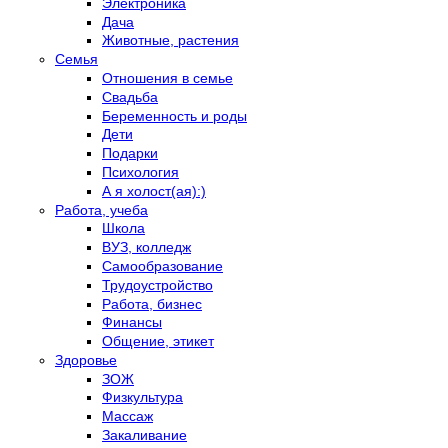
Электроника
Дача
Животные, растения
Семья
Отношения в семье
Свадьба
Беременность и роды
Дети
Подарки
Психология
А я холост(ая):)
Работа, учеба
Школа
ВУЗ, колледж
Самообразование
Трудоустройство
Работа, бизнес
Финансы
Общение, этикет
Здоровье
ЗОЖ
Физкультура
Массаж
Закаливание