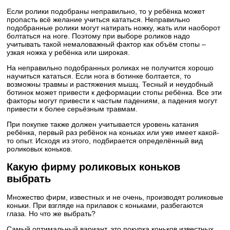
Если ролики подобраны неправильно, то у ребёнка может
пропасть всё желание учиться кататься. Неправильно
подобранные ролики могут натирать ножку, жать или наоборот
болтаться на ноге. Поэтому при выборе роликов надо
учитывать такой немаловажный фактор как объём стопы –
узкая ножка у ребёнка или широкая.
На неправильно подобранных роликах не получится хорошо
научиться кататься. Если нога в ботинке болтается, то
возможны травмы и растяжения мышц. Тесный и неудобный
ботинок может привести к деформации стопы ребёнка. Все эти
факторы могут привести к частым падениям, а падения могут
привести к более серьёзным травмам.
При покупке также должен учитывается уровень катания
ребёнка, первый раз ребёнок на коньках или уже имеет какой-
то опыт. Исходя из этого, подбирается определённый вид
роликовых коньков.
Какую фирму роликовых коньков
выбрать
Множество фирм, известных и не очень, производят роликовые
коньки. При взгляде на прилавок с коньками, разбегаются
глаза. Но что же выбрать?
Самый оптимальный вариант, это покупка коньков известных