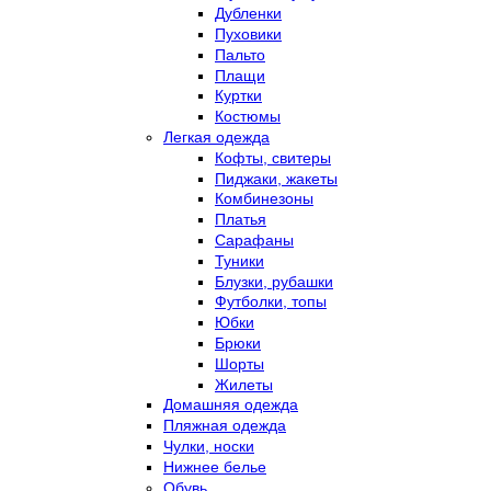
Дубленки
Пуховики
Пальто
Плащи
Куртки
Костюмы
Легкая одежда
Кофты, свитеры
Пиджаки, жакеты
Комбинезоны
Платья
Сарафаны
Туники
Блузки, рубашки
Футболки, топы
Юбки
Брюки
Шорты
Жилеты
Домашняя одежда
Пляжная одежда
Чулки, носки
Нижнее белье
Обувь