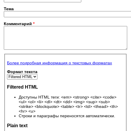
Тема
Комментарий
*
Более подробная информация о текстовых форматах
Формат текста
Filtered HTML
Доступны HTML теги: <em> <strong> <cite> <code>
<ul> <ol> <li> <dl> <dt> <dd> <img> <sup> <sub>
<strike> <blockquote> <table> <tr> <td> <thead> <th>
<hr> <u>
Строки и параграфы переносятся автоматически.
Plain text