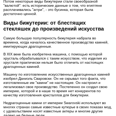
Потом некоторые виды бижутерии стали своеобразной
"валютой": есть исторические данные о том, что египтяне
расплачивались "аггри", - это бусинка, которая была
достаточно ценной.
Виды бижутерии: от блестящих
стекляшек до произведений искусства
Самую большую популярность бижутерия набрала во
времена, когда началось качественное производство камней,
имитирующих драгоценные.
В XIX веке была изобретена машина, с помощью которой
хрусталь обрабатывался с таким искусством, что изделия из
хрусталя практически нельзя было отличить от настоящих
драгоценных камней.
Машину по изготовлению искусственных драгоценных камней
изобрел Даниэль Сваровски. Он не скрывал того факта, что
изготовленные им "камни" не настоящие. Он настроил и
легализовал свое производство. Постепенно он создал свою
империю, которой и в наше то время нет конкурентов по
качеству изготовления кристаллов для бижутерии.
Недрагоценные камни от империи Swarovski используют во
многих странах самые известные кутюрье в своих показах мод,
с удовольствием носят известные актеры и многие другие
далеко не бедные люди.