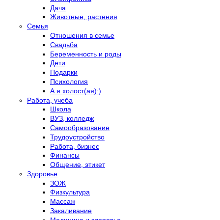
Дача
Животные, растения
Семья
Отношения в семье
Свадьба
Беременность и роды
Дети
Подарки
Психология
А я холост(ая):)
Работа, учеба
Школа
ВУЗ, колледж
Самообразование
Трудоустройство
Работа, бизнес
Финансы
Общение, этикет
Здоровье
ЗОЖ
Физкультура
Массаж
Закаливание
Медицина и здоровье