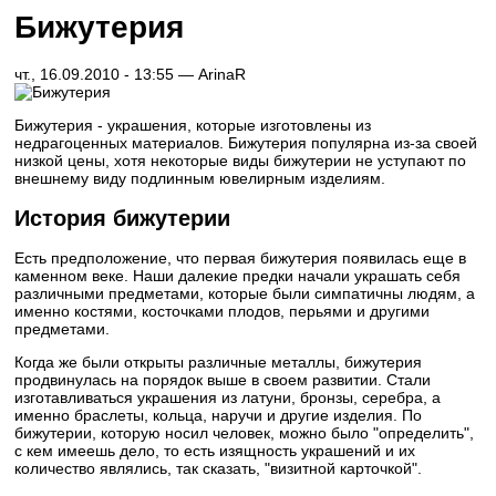
Бижутерия
чт., 16.09.2010 - 13:55 —
ArinaR
Бижутерия - украшения, которые изготовлены из
недрагоценных материалов. Бижутерия популярна из-за своей
низкой цены, хотя некоторые виды бижутерии не уступают по
внешнему виду подлинным ювелирным изделиям.
История бижутерии
Есть предположение, что первая бижутерия появилась еще в
каменном веке. Наши далекие предки начали украшать себя
различными предметами, которые были симпатичны людям, а
именно костями, косточками плодов, перьями и другими
предметами.
Когда же были открыты различные металлы, бижутерия
продвинулась на порядок выше в своем развитии. Стали
изготавливаться украшения из латуни, бронзы, серебра, а
именно браслеты, кольца, наручи и другие изделия. По
бижутерии, которую носил человек, можно было "определить",
с кем имеешь дело, то есть изящность украшений и их
количество являлись, так сказать, "визитной карточкой".