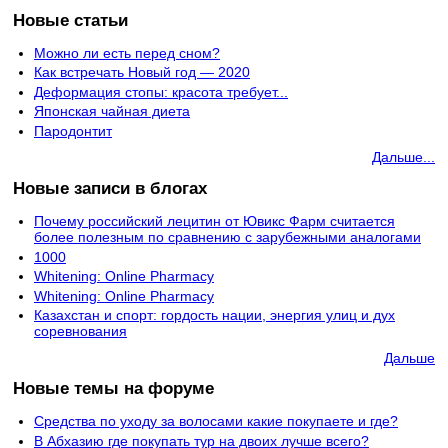
Новые статьи
Можно ли есть перед сном?
Как встречать Новый год — 2020
Деформация стопы: красота требует...
Японская чайная диета
Пародонтит
Дальше...
Новые записи в блогах
Почему российский лецитин от Ювикс Фарм считается
более полезным по сравнению с зарубежными аналогами
1000
Whitening: Online Pharmacy
Whitening: Online Pharmacy
Казахстан и спорт: гордость нации, энергия улиц и дух
соревнования
Дальше
Новые темы на форуме
Средства по уходу за волосами какие покупаете и где?
В Абхазию где покупать тур на двоих лучше всего?