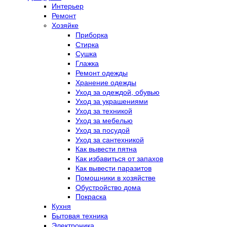
Интерьер
Ремонт
Хозяйке
Приборка
Стирка
Сушка
Глажка
Ремонт одежды
Хранение одежды
Уход за одеждой, обувью
Уход за украшениями
Уход за техникой
Уход за мебелью
Уход за посудой
Уход за сантехникой
Как вывести пятна
Как избавиться от запахов
Как вывести паразитов
Помощники в хозяйстве
Обустройство дома
Покраска
Кухня
Бытовая техника
Электроника