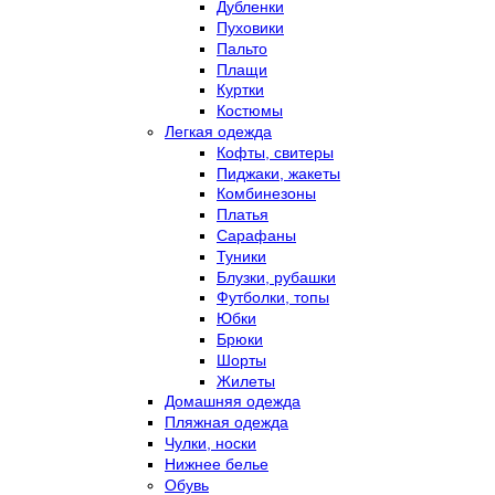
Дубленки
Пуховики
Пальто
Плащи
Куртки
Костюмы
Легкая одежда
Кофты, свитеры
Пиджаки, жакеты
Комбинезоны
Платья
Сарафаны
Туники
Блузки, рубашки
Футболки, топы
Юбки
Брюки
Шорты
Жилеты
Домашняя одежда
Пляжная одежда
Чулки, носки
Нижнее белье
Обувь