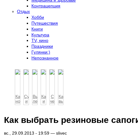
Контрацепция
Отдых
Хобби
Путешествия
Книги
Культура
TV, кино
Праздники
Гулянки:)
Непознанное
Как
Сумка
Выбираем
Как
С
Как
носить
и
летние
и
чем
выбирать
сапоги
сапоги:
сапоги
с
носить
зимние
на
законы
чем
ботильоны
сапоги
высоком...
гармо...
носить
Как выбрать резиновые сапог
ботфорты
вс., 29.09.2013 - 19:59 —
slivec