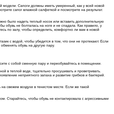
кой модели. Сапоги должны иметь умеренный, как у всей новой
 потрите сапог влажной салфеткой и посмотрите на результат.
ожно было надеть теплый носок или вставить дополнительную
бы обувь не болталась на ноге и не спадала. Как правило, у
сь по залу, чтобы определить, комфортно ли вам в новой
зик с водой, чтобы убедится в том, что они не протекают. Если
 обменять обувь на другую пару.
носите с собой сменную пару и переобувайтесь в помещении.
ной в теплой воде, тщательно просушивать и проветривать.
оявление неприятного запаха и развитие грибков и бактерий.
ь на свежем воздухе в тенистом месте. Если же такой
м. Старайтесь, чтобы обувь не контактировала с агрессивными