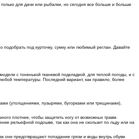
ь только для дачи или рыбалки, но сегодня все больше и больше
 подобрать под курточку, сумку или любимый реглан. Давайте
модели с тоненькой тканевой подкладкой, для теплой погоды, и с
любой температуры. Последний вариант, как правило, более
ктами (утолщениями, пузырями, бугорками или трещинами),
много плотнее, чтобы защитить ногу от возможных травм.
ние рельефной подошве, так как она не скользит по льду или на
как они предотвращают попадание грязи и воды внутрь обуви.