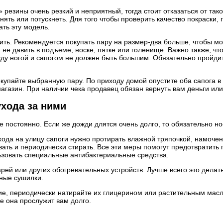
 резины очень резкий и неприятный, тогда стоит отказаться от та
нять или потускнеть. Для того чтобы проверить качество покраски,
ать эту модель.
ить. Рекомендуется покупать пару на размер-два больше, чтобы м
 не давить в подъеме, носке, пятке или голенище. Важно также, что
у ногой и сапогом не должен быть большим. Обязательно пройдите
упайте выбранную пару. По приходу домой опустите оба сапога в та
магазин. При наличии чека продавец обязан вернуть вам деньги или
ухода за ними
 ее постоянно. Если же дожди длятся очень долго, то обязательно 
ода на улицу сапоги нужно протирать влажной тряпочкой, намочен
ть и периодически стирать. Все эти меры помогут предотвратить п
зовать специальные антибактериальные средства.
арей или других обогревательных устройств. Лучше всего это делат
вные сушилки.
е, периодически натирайте их глицерином или растительным масло
ае она прослужит вам долго.