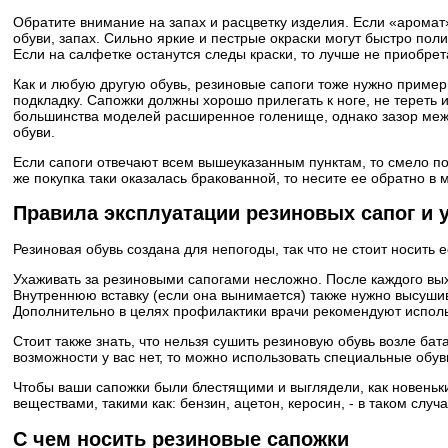
Обратите внимание на запах и расцветку изделия. Если «аромат»
обуви, запах. Сильно яркие и пестрые окраски могут быстро поли
Если на салфетке останутся следы краски, то лучше не приобрет
Как и любую другую обувь, резиновые сапоги тоже нужно пример
подкладку. Сапожки должны хорошо прилегать к ноге, не тереть и
большинства моделей расширенное голенище, однако зазор межд
обуви.
Если сапоги отвечают всем вышеуказанным пунктам, то смело пок
же покупка таки оказалась бракованной, то несите ее обратно в 
Правила эксплуатации резиновых сапог и 
Резиновая обувь создана для непогоды, так что не стоит носить
Ухаживать за резиновыми сапогами несложно. После каждого вых
Внутреннюю вставку (если она вынимается) также нужно высушива
Дополнительно в целях профилактики врачи рекомендуют исполь
Стоит также знать, что нельзя сушить резиновую обувь возле бат
возможности у вас нет, то можно использовать специальные обу
Чтобы ваши сапожки были блестящими и выглядели, как новеньки
веществами, такими как: бензин, ацетон, керосин, - в таком случ
С чем носить резиновые сапожки