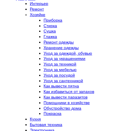
Интерьер
Ремонт
Хозяйке
Приборка
Стирка
Сушка
Глажка
Ремонт одежды
Хранение одежды
Уход за одеждой, обувью
Уход за украшениями
Уход за техникой
Уход за мебелью
Уход за посудой
Уход за сантехникой
Как вывести пятна
Как избавиться от запахов
Как вывести паразитов
Помощники в хозяйстве
Обустройство дома
Покраска
Кухня
Бытовая техника
Электроника