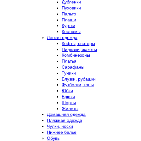
Дубленки
Пуховики
Пальто
Плащи
Куртки
Костюмы
Легкая одежда
Кофты, свитеры
Пиджаки, жакеты
Комбинезоны
Платья
Сарафаны
Туники
Блузки, рубашки
Футболки, топы
Юбки
Брюки
Шорты
Жилеты
Домашняя одежда
Пляжная одежда
Чулки, носки
Нижнее белье
Обувь