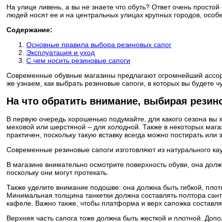
На улице ливень, а вы не знаете что обуть? Ответ очень просто
людей носят ее и на центральных улицах крупных городов, особе
Содержание:
Основные правила выбора резиновых сапог
Эксплуатация и уход
С чем носить резиновые сапоги
Современные обувные магазины предлагают огромнейший ассортим
же узнаем, как выбрать резиновые сапоги, в которых вы будете ч
На что обратить внимание, выбирая резин
В первую очередь хорошенько подумайте, для какого сезона вы х
меховой или шерстяной – для холодной. Также в некоторых мага
практичен, поскольку такую вставку всегда можно постирать или 
Современные резиновые сапоги изготовляют из натурального кау
В магазине внимательно осмотрите поверхность обуви, она долж
поскольку они могут протекать.
Также уделите внимание подошве: она должна быть гибкой, плотн
Минимальная толщина танкетки должна составлять полтора санти
кафеле. Важно также, чтобы платформа и верх сапожка составля
Верхняя часть сапога тоже должна быть жесткой и плотной. Допо