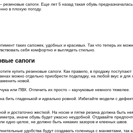
й – резиновые сапоги. Еще лет 5 назад такая обувь предназначалас
нно в плохую погоду.
ент таких сапожек, удобных и красивых. Так что теперь их можно
увствовать себя комфортно и выглядеть стильно.
овые сапоги
отите купить резиновые сапоги. Как правило, в продажу поступают 
зинах можно отдельно приобрести подкладку, на любой вкус и для 
заменить новой.
чука или ПВХ. Отличить их просто – каучуковые немного тяжелее.
на бить гладенькой и идеально ровной. Избегайте модели с дефе
ой и достаточно жесткой. На носке и пятке резина должна быть не
метра, иначе обувь будет ужасно неудобной. Отдавайте предпочте
ли одно целое, не должно быть никаких зазоров и клееных швов.
лнительные удобства будут создавать голенища с манжетами, так 