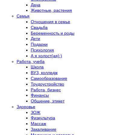
Дача
Животные, растения
Семья
Отношения в семье
Свадьба
Беременность и роды
Дети
Подарки
Психология
А я холост(ая):)
Работа, учеба
Школа
ВУЗ, колледж
Самообразование
Трудоустройство
Работа, бизнес
Финансы
Общение, этикет
Здоровье
ЗОЖ
Физкультура
Массаж
Закаливание
Медицина и здоровье