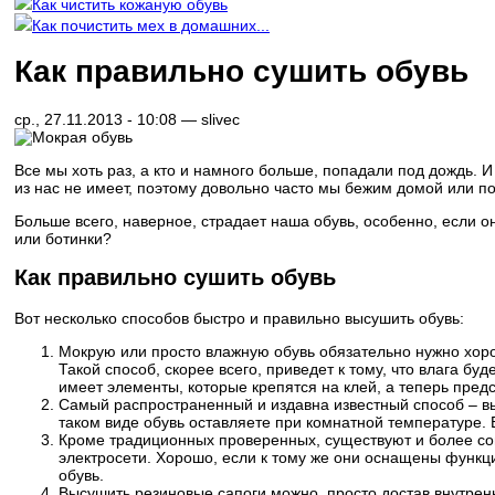
Как чистить кожаную обувь
Как почистить мех в домашних...
Как правильно сушить обувь
ср., 27.11.2013 - 10:08 —
slivec
Все мы хоть раз, а кто и намного больше, попадали под дождь. 
из нас не имеет, поэтому довольно часто мы бежим домой или 
Больше всего, наверное, страдает наша обувь, особенно, если он
или ботинки?
Как правильно сушить обувь
Вот несколько способов быстро и правильно высушить обувь:
Мокрую или просто влажную обувь обязательно нужно хорош
Такой способ, скорее всего, приведет к тому, что влага бу
имеет элементы, которые крепятся на клей, а теперь предст
Самый распространенный и издавна известный способ – вы
таком виде обувь оставляете при комнатной температуре. 
Кроме традиционных проверенных, существуют и более со
электросети. Хорошо, если к тому же они оснащены функц
обувь.
Высушить резиновые сапоги можно, просто достав внутренн