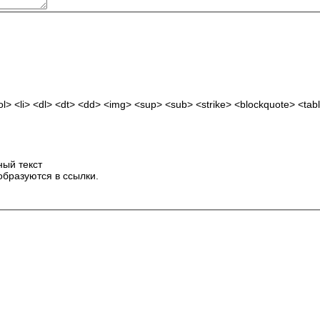
> <li> <dl> <dt> <dd> <img> <sup> <sub> <strike> <blockquote> <tabl
ый текст
образуются в ссылки.