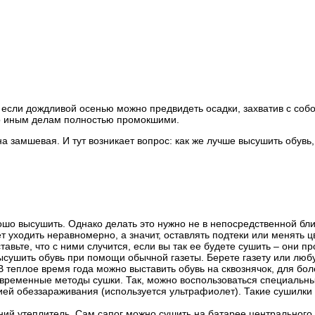
И если дождливой осенью можно предвидеть осадки, захватив с собо
по иным делам полностью промокшими.
а замшевая. И тут возникает вопрос: как же лучше высушить обувь,
о высушить. Однако делать это нужно не в непосредственной близ
дет уходить неравномерно, а значит, оставлять подтеки или менять ц
авьте, что с ними случится, если вы так ее будете сушить – они пр
сушить обувь при помощи обычной газеты. Берете газету или любу
В теплое время года можно выставить обувь на сквознячок, для бо
временные методы сушки. Так, можно воспользоваться специальн
ией обеззараживания (используется ультрафиолет). Такие сушилки
ий утеплитель. Сам сапог можно сушить на батарее центрального о