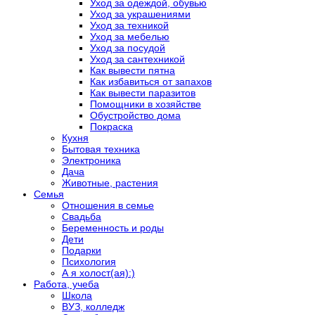
Уход за одеждой, обувью
Уход за украшениями
Уход за техникой
Уход за мебелью
Уход за посудой
Уход за сантехникой
Как вывести пятна
Как избавиться от запахов
Как вывести паразитов
Помощники в хозяйстве
Обустройство дома
Покраска
Кухня
Бытовая техника
Электроника
Дача
Животные, растения
Семья
Отношения в семье
Свадьба
Беременность и роды
Дети
Подарки
Психология
А я холост(ая):)
Работа, учеба
Школа
ВУЗ, колледж