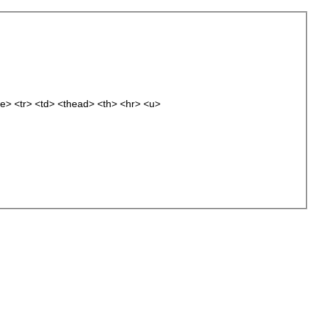
e> <tr> <td> <thead> <th> <hr> <u>