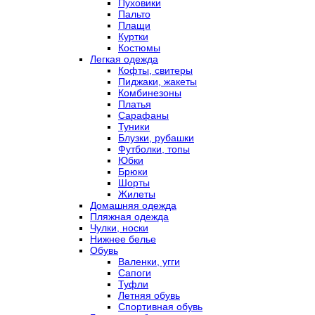
Пуховики
Пальто
Плащи
Куртки
Костюмы
Легкая одежда
Кофты, свитеры
Пиджаки, жакеты
Комбинезоны
Платья
Сарафаны
Туники
Блузки, рубашки
Футболки, топы
Юбки
Брюки
Шорты
Жилеты
Домашняя одежда
Пляжная одежда
Чулки, носки
Нижнее белье
Обувь
Валенки, угги
Сапоги
Туфли
Летняя обувь
Спортивная обувь