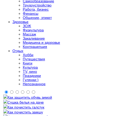
Самообразование
Трудоустройство
Работа, бизнес
Финансы
Общение, этикет
Здоровье
ЗОЖ
Физкультура
Массаж
Закаливание
Медицина и здоровье
Контрацепция
Отдых
Хобби
Путешествия
Книги
Культура
TV, кино
Праздники
Гулянки:)
Непознанное
Как защитить обувь зимой
Сушка белья на даче
Как почистить галстук
Как почистить замшу