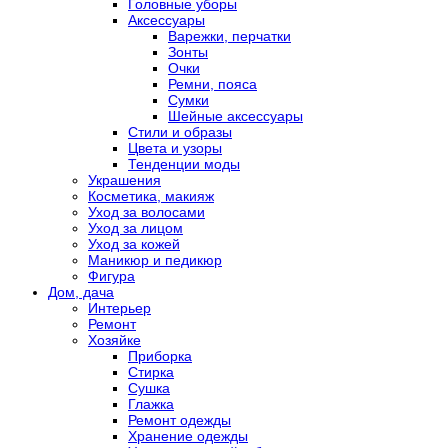
Головные уборы
Аксессуары
Варежки, перчатки
Зонты
Очки
Ремни, пояса
Сумки
Шейные аксессуары
Стили и образы
Цвета и узоры
Тенденции моды
Украшения
Косметика, макияж
Уход за волосами
Уход за лицом
Уход за кожей
Маникюр и педикюр
Фигура
Дом, дача
Интерьер
Ремонт
Хозяйке
Приборка
Стирка
Сушка
Глажка
Ремонт одежды
Хранение одежды