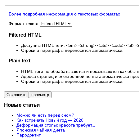
Более подробная информация о текстовых форматах
Формат текста
Filtered HTML
Доступны HTML теги: <em> <strong> <cite> <code> <ul> <ol
Строки и параграфы переносятся автоматически.
Plain text
HTML-теги не обрабатываются и показываются как обычн
Адреса страниц и электронной почты автоматически пре
Строки и параграфы переносятся автоматически.
Новые статьи
Можно ли есть перед сном?
Как встречать Новый год — 2020
Деформация стопы: красота требует...
Японская чайная диета
Пародонтит