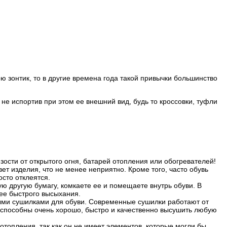
ю зонтик, то в другие времена года такой привычки большинство
 не испортив при этом ее внешний вид, будь то кроссовки, туфли
ости от открытого огня, батарей отопления или обогревателей!
вет изделия, что не менее неприятно. Кроме того, часто обувь
осто отклеятся.
ю другую бумагу, комкаете ее и помещаете внутрь обуви. В
лее быстрого высыхания.
ыми сушилками для обуви. Современные сушилки работают от
 способны очень хорошо, быстро и качественно высушить любую
топления, так как он не имеет элементов, которые могли бы