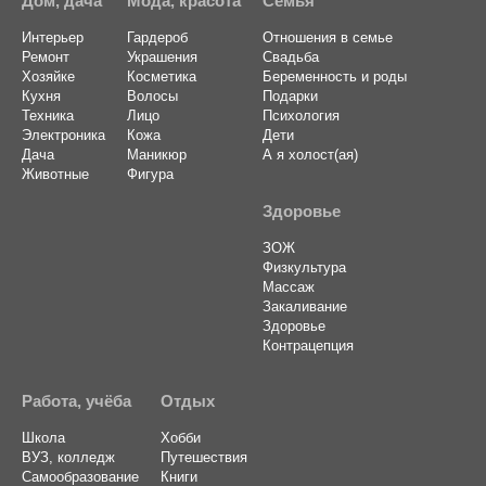
Дом, дача
Мода, красота
Семья
Интерьер
Гардероб
Отношения в семье
Ремонт
Украшения
Свадьба
Хозяйке
Косметика
Беременность и роды
Кухня
Волосы
Подарки
Техника
Лицо
Психология
Электроника
Кожа
Дети
Дача
Маникюр
А я холост(ая)
Животные
Фигура
Здоровье
ЗОЖ
Физкультура
Массаж
Закаливание
Здоровье
Контрацепция
Работа, учёба
Отдых
Школа
Хобби
ВУЗ, колледж
Путешествия
Самообразование
Книги