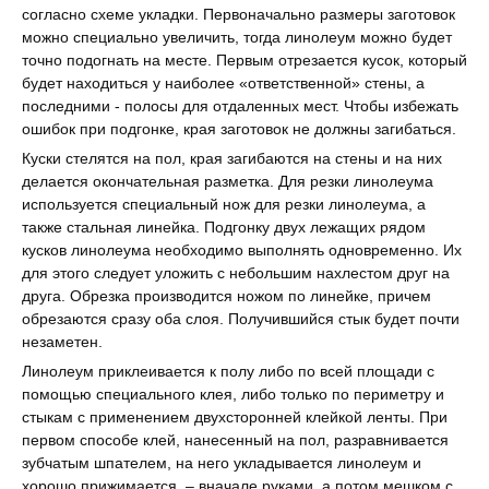
согласно схеме укладки. Первоначально размеры заготовок
можно специально увеличить, тогда линолеум можно будет
точно подогнать на месте. Первым отрезается кусок, который
будет находиться у наиболее «ответственной» стены, а
последними - полосы для отдаленных мест. Чтобы избежать
ошибок при подгонке, края заготовок не должны загибаться.
Куски стелятся на пол, края загибаются на стены и на них
делается окончательная разметка. Для резки линолеума
используется специальный нож для резки линолеума, а
также стальная линейка. Подгонку двух лежащих рядом
кусков линолеума необходимо выполнять одновременно. Их
для этого следует уложить с небольшим нахлестом друг на
друга. Обрезка производится ножом по линейке, причем
обрезаются сразу оба слоя. Получившийся стык будет почти
незаметен.
Линолеум приклеивается к полу либо по всей площади с
помощью специального клея, либо только по периметру и
стыкам с применением двухсторонней клейкой ленты. При
первом способе клей, нанесенный на пол, разравнивается
зубчатым шпателем, на него укладывается линолеум и
хорошо прижимается, – вначале руками, а потом мешком с