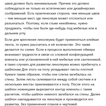
швов должно быть минимальным. Причем это должно
соблюдаться не только из эстетических или дизайнерских
соображений. Есть практическая сторона: чем меньше швов
– тем меньше мест, где линолеум может отслоиться или
разъехаться. Поэтому, если стыки неизбежны, нужно
продумать, чтобы они были где-нибудь под мебелью или в
дальнем углу.
Если для крепления линолеума будет применяться клейкая
лента, то нужно рассчитать и её количество. Это также
делается по схеме. Если в процессе выполнения обмера
возникают трудности в связи со сложной конфигурацией
комнаты или установленной в ней мебелью или сантехникой,
в таких случаях для разметки линолеума можно прибегнуть к
шаблонам.Для этого на полу укладывают листы плотной
бумаги таким образом, чтобы они слегка загибалась на
стены. Затем листы склеиваются между собой скотчем и в
нескольких местах приклеиваются к полу. После этого на
шаблон ножницами вырезается контур комнаты с таким
расчетом, чтобы шаблон немного загибался на стены. Далее
шаблон накладывается на линолеум и производится его
разметка, без применения планов и чертежей.