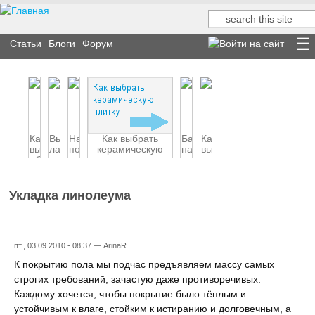
Поиск
Форма поиска
Статьи
Блоги
Форум
Какие
Выбираем
Натяжные
Как выбрать
Бассейн
Как
выбрать
ламинат
потолки
керамическую
на
выбрать
обои
пли...
даче
линолеум
Укладка линолеума
пт., 03.09.2010 - 08:37 —
ArinaR
К покрытию пола мы подчас предъявляем массу самых
строгих требований, зачастую даже противоречивых.
Каждому хочется, чтобы покрытие было тёплым и
устойчивым к влаге, стойким к истиранию и долговечным, а