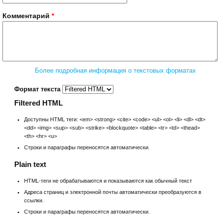
Комментарий
*
Более подробная информация о текстовых форматах
Формат текста
Filtered HTML
Доступны HTML теги: <em> <strong> <cite> <code> <ul> <ol> <li> <dl> <dt>
<dd> <img> <sup> <sub> <strike> <blockquote> <table> <tr> <td> <thead>
<th> <hr> <u>
Строки и параграфы переносятся автоматически.
Plain text
HTML-теги не обрабатываются и показываются как обычный текст
Адреса страниц и электронной почты автоматически преобразуются в
ссылки.
Строки и параграфы переносятся автоматически.