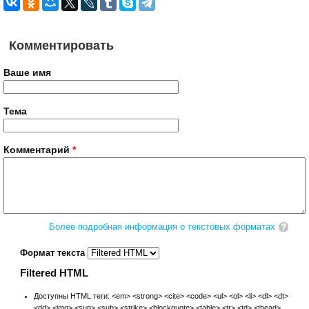
Комментировать
Ваше имя
Тема
Комментарий
*
Более подробная информация о текстовых форматах
Формат текста
Filtered HTML
Доступны HTML теги: <em> <strong> <cite> <code> <ul> <ol> <li> <dl> <dt>
<dd> <img> <sup> <sub> <strike> <blockquote> <table> <tr> <td> <thead>