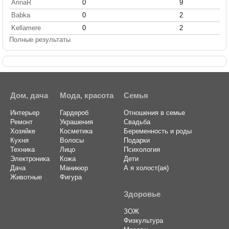
ArinaR
0
9
Babka
0
2
Kellamere
0
2
Полные результаты
Дом, дача
Мода, красота
Семья
Интерьер
Гардероб
Отношения в семье
Ремонт
Украшения
Свадьба
Хозяйке
Косметика
Беременность и роды
Кухня
Волосы
Подарки
Техника
Лицо
Психология
Электроника
Кожа
Дети
Дача
Маникюр
А я холост(ая)
Животные
Фигура
Здоровье
ЗОЖ
Физкультура