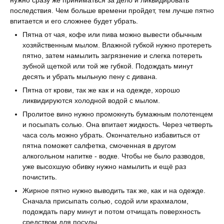
нужно сразу же приниматься за дело и ликвидировать
последствия. Чем больше времени пройдет, тем лучше пятно
впитается и его сложнее будет убрать.
Пятна от чая, кофе или пива можно вывести обычным
хозяйственным мылом. Влажной губкой нужно протереть
пятно, затем намылить загрязнение и слегка потереть
зубной щеткой или той же губкой. Подождать минут
десять и убрать мыльную пену с дивана.
Пятна от крови, так же как и на одежде, хорошо
ликвидируются холодной водой с мылом.
Пролитое вино нужно промокнуть бумажным полотенцем
и посыпать солью. Она впитает жидкость. Через четверть
часа соль можно убрать. Окончательно избавиться от
пятна поможет салфетка, смоченная в другом
алкогольном напитке - водке. Чтобы не было разводов,
уже высохшую обивку нужно намылить и ещё раз
почистить.
Жирное пятно нужно выводить так же, как и на одежде.
Сначала присыпать солью, содой или крахмалом,
подождать пару минут и потом отчищать поверхность
средством для посуды.