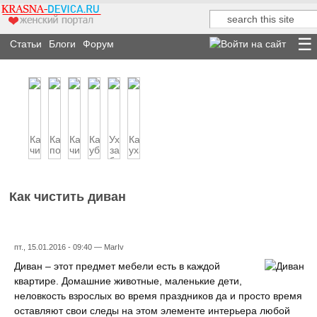
Поиск
Форма поиска
Статьи
Блоги
Форум
Как
Как
Как
Как
Уход
Как
чистить
почистить
чистить
убрать
за
ухаживать
мебель
зеркало
мягкую
царапины
белой
за
без
мебель
с
кухней
мебелью
ра...
мебели
из...
Как чистить диван
пт., 15.01.2016 - 09:40 —
MarIv
Диван – этот предмет мебели есть в каждой
квартире. Домашние животные, маленькие дети,
неловкость взрослых во время праздников да и просто время
оставляют свои следы на этом элементе интерьера любой