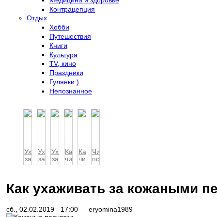
Контрацепция
Отдых
Хобби
Путешествия
Книги
Культура
TV, кино
Праздники
Гулянки:)
Непознанное
Уход
Уход
Уход
Как
Как
Чистка
за
за
за
чистить
чистить
позолоченного
ювелирными
кожаной
ювелирными
золотые
серебро
серебра
изделиями
сумкой:
изделиями...
украшения
как...
Как ухаживать за кожаными п
сб., 02.02.2019 - 17:00 —
eryomina1989