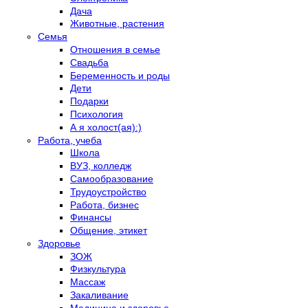
Дача
Животные, растения
Семья
Отношения в семье
Свадьба
Беременность и роды
Дети
Подарки
Психология
А я холост(ая):)
Работа, учеба
Школа
ВУЗ, колледж
Самообразование
Трудоустройство
Работа, бизнес
Финансы
Общение, этикет
Здоровье
ЗОЖ
Физкультура
Массаж
Закаливание
Медицина и здоровье