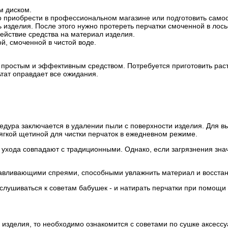
м диском.
о приобрести в профессиональном магазине или подготовить самос
изделия. После этого нужно протереть перчатки смоченной в лос
ействие средства на материал изделия.
й, смоченной в чистой воде.
я простым и эффективным средством. Потребуется приготовить рас
тат оправдает все ожидания.
едура заключается в удалении пыли с поверхности изделия. Для в
ягкой щетиной для чистки перчаток в ежедневном режиме.
а ухода совпадают с традиционными. Однако, если загрязнения зн
авливающими спреями, способными увлажнить материал и восстано
лушиваться к советам бабушек - и натирать перчатки при помощи 
 изделия, то необходимо ознакомится с советами по сушке аксессу