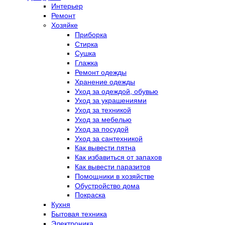
Интерьер
Ремонт
Хозяйке
Приборка
Стирка
Сушка
Глажка
Ремонт одежды
Хранение одежды
Уход за одеждой, обувью
Уход за украшениями
Уход за техникой
Уход за мебелью
Уход за посудой
Уход за сантехникой
Как вывести пятна
Как избавиться от запахов
Как вывести паразитов
Помощники в хозяйстве
Обустройство дома
Покраска
Кухня
Бытовая техника
Электроника