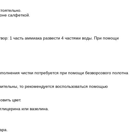
тоятельно.
ьоне салфеткой.
твор: 1 часть аммиака развести 4 частями воды. При помощи
ыполнения чистки потребуется при помощи безворсового полотна
ачительны, то рекомендуется воспользоваться помощью
вить цвет.
глицерина или вазелина.
ара.