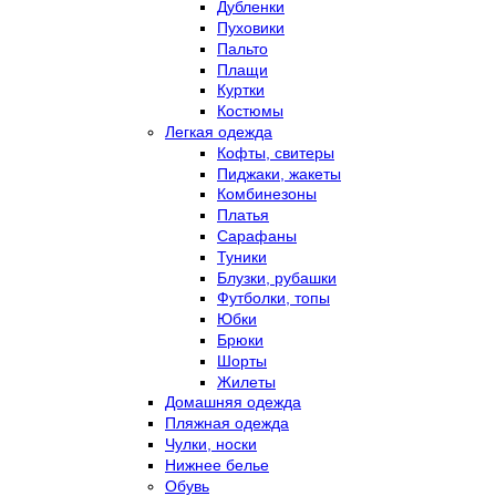
Дубленки
Пуховики
Пальто
Плащи
Куртки
Костюмы
Легкая одежда
Кофты, свитеры
Пиджаки, жакеты
Комбинезоны
Платья
Сарафаны
Туники
Блузки, рубашки
Футболки, топы
Юбки
Брюки
Шорты
Жилеты
Домашняя одежда
Пляжная одежда
Чулки, носки
Нижнее белье
Обувь