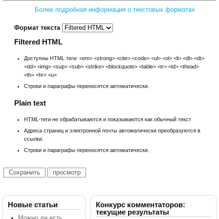
Более подробная информация о текстовых форматах
Формат текста
Filtered HTML
Доступны HTML теги: <em> <strong> <cite> <code> <ul> <ol> <li> <dl> <dt>
<dd> <img> <sup> <sub> <strike> <blockquote> <table> <tr> <td> <thead>
<th> <hr> <u>
Строки и параграфы переносятся автоматически.
Plain text
HTML-теги не обрабатываются и показываются как обычный текст
Адреса страниц и электронной почты автоматически преобразуются в
ссылки.
Строки и параграфы переносятся автоматически.
Новые статьи
Конкурс комментаторов:
текущие результаты
Можно ли есть