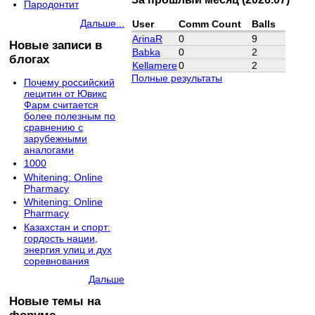
Пародонтит
Дальше...
User
Comm Count
Balls
ArinaR
0
9
Новые записи в
Babka
0
2
блогах
Kellamere
0
2
Полные результаты
Почему российский
лецитин от Ювикс
Фарм считается
более полезным по
сравнению с
зарубежными
аналогами
1000
Whitening: Online
Pharmacy
Whitening: Online
Pharmacy
Казахстан и спорт:
гордость нации,
энергия улиц и дух
соревнования
Дальше
Новые темы на