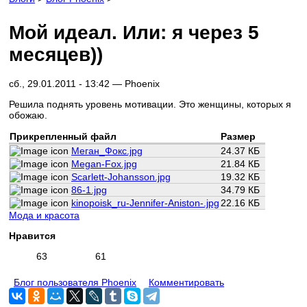
Мой идеал. Или: я через 5
месяцев))
сб., 29.01.2011 - 13:42 —
Phoenix
Решила поднять уровень мотивации. Это женщины, которых я
обожаю.
Прикрепленный файл
Размер
Меган_Фокс.jpg
24.37 КБ
Megan-Fox.jpg
21.84 КБ
Scarlett-Johansson.jpg
19.32 КБ
86-1.jpg
34.79 КБ
kinopoisk_ru-Jennifer-Aniston-.jpg
22.16 КБ
Мода и красота
Нравится
63
61
Блог пользователя Phoenix
Комментировать