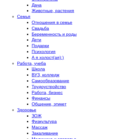
Дача
Животные, растения
Семья
Отношения в семье
Свадьба
Беременность и роды
Дети
Подарки
Психология
А я холост(ая):)
Работа, учеба
Школа
ВУЗ, колледж
Самообразование
Трудоустройство
Работа, бизнес
Финансы
Общение, этикет
Здоровье
ЗОЖ
Физкультура
Массаж
Закаливание
Медицина и здоровье