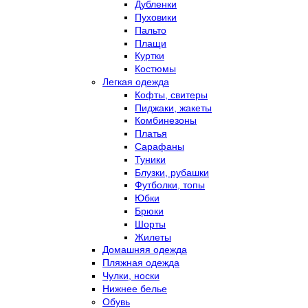
Дубленки
Пуховики
Пальто
Плащи
Куртки
Костюмы
Легкая одежда
Кофты, свитеры
Пиджаки, жакеты
Комбинезоны
Платья
Сарафаны
Туники
Блузки, рубашки
Футболки, топы
Юбки
Брюки
Шорты
Жилеты
Домашняя одежда
Пляжная одежда
Чулки, носки
Нижнее белье
Обувь