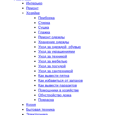
Интерьер
Ремонт
Хозяйке
Приборка
Стирка
Сушка
Глажка
Ремонт одежды
Хранение одежды
Уход за одеждой, обувью
Уход за украшениями
Уход за техникой
Уход за мебелью
Уход за посудой
Уход за сантехникой
Как вывести пятна
Как избавиться от запахов
Как вывести паразитов
Помощники в хозяйстве
Обустройство дома
Покраска
Кухня
Бытовая техника
Электроника