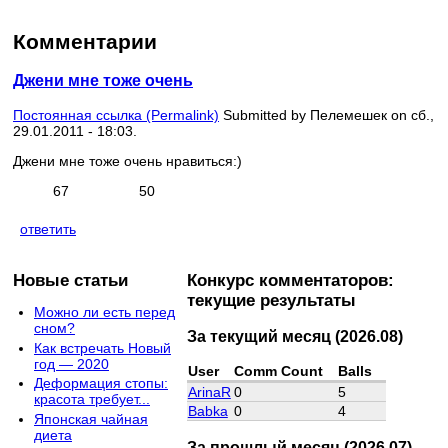
Комментарии
Джени мне тоже очень
Постоянная ссылка (Permalink)
Submitted by
Пелемешек
on сб.,
29.01.2011 - 18:03.
Джени мне тоже очень нравиться:)
67
50
ответить
Новые статьи
Конкурс комментаторов:
текущие результаты
Можно ли есть перед
сном?
За текущий месяц (2026.08)
Как встречать Новый
год — 2020
User
Comm Count
Balls
Деформация стопы:
ArinaR
0
5
красота требует...
Babka
0
4
Японская чайная
диета
За прошлый месяц (2026.07)