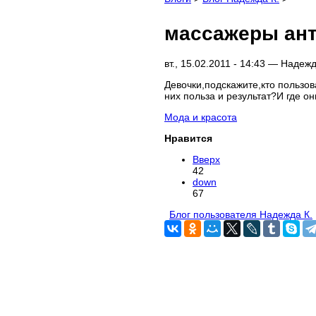
массажеры ан
вт., 15.02.2011 - 14:43 —
Надежд
Девочки,подскажите,кто пользо
них польза и результат?И где о
Мода и красота
Нравится
Вверх
42
down
67
Блог пользователя Надежда К.