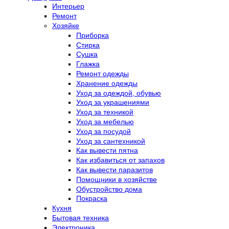
Интерьер
Ремонт
Хозяйке
Приборка
Стирка
Сушка
Глажка
Ремонт одежды
Хранение одежды
Уход за одеждой, обувью
Уход за украшениями
Уход за техникой
Уход за мебелью
Уход за посудой
Уход за сантехникой
Как вывести пятна
Как избавиться от запахов
Как вывести паразитов
Помощники в хозяйстве
Обустройство дома
Покраска
Кухня
Бытовая техника
Электроника