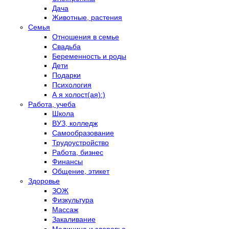
Дача
Животные, растения
Семья
Отношения в семье
Свадьба
Беременность и роды
Дети
Подарки
Психология
А я холост(ая):)
Работа, учеба
Школа
ВУЗ, колледж
Самообразование
Трудоустройство
Работа, бизнес
Финансы
Общение, этикет
Здоровье
ЗОЖ
Физкультура
Массаж
Закаливание
Медицина и здоровье