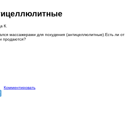
тицеллюлитные
а К.
вался массажерами для похудения (антицеллюлитные).Есть ли от
ни продаются?
Комментировать