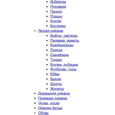
Дубленки
Пуховики
Пальто
Плащи
Куртки
Костюмы
Легкая одежда
Кофты, свитеры
Пиджаки, жакеты
Комбинезоны
Платья
Сарафаны
Туники
Блузки, рубашки
Футболки, топы
Юбки
Брюки
Шорты
Жилеты
Домашняя одежда
Пляжная одежда
Чулки, носки
Нижнее белье
Обувь