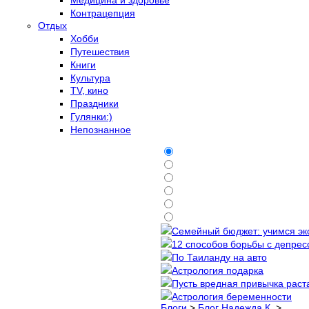
Контрацепция
Отдых
Хобби
Путешествия
Книги
Культура
TV, кино
Праздники
Гулянки:)
Непознанное
Семейный бюджет: учимся эко
12 способов борьбы с депресс
По Таиланду на авто
Астрология подарка
Пусть вредная привычка раста
Астрология беременности
Блоги
>
Блог Надежда К.
>