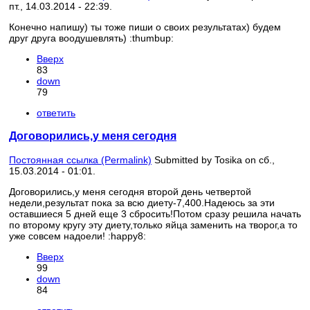
пт., 14.03.2014 - 22:39.
Конечно напишу) ты тоже пиши о своих результатах) будем
друг друга воодушевлять) :thumbup:
Вверх
83
down
79
ответить
Договорились,у меня сегодня
Постоянная ссылка (Permalink)
Submitted by
Tosika
on сб.,
15.03.2014 - 01:01.
Договорились,у меня сегодня второй день четвертой
недели,результат пока за всю диету-7,400.Надеюсь за эти
оставшиеся 5 дней еще 3 сбросить!Потом сразу решила начать
по второму кругу эту диету,только яйца заменить на творог,а то
уже совсем надоели! :happy8:
Вверх
99
down
84