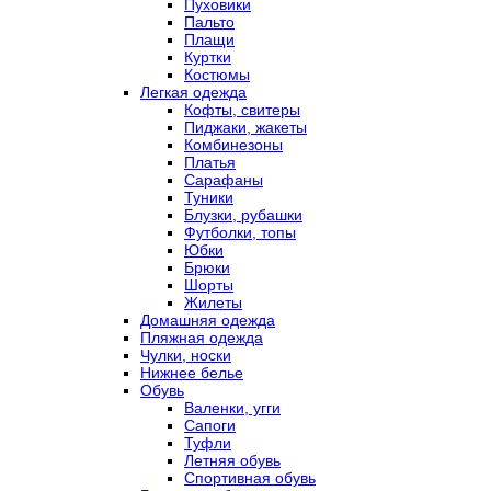
Пуховики
Пальто
Плащи
Куртки
Костюмы
Легкая одежда
Кофты, свитеры
Пиджаки, жакеты
Комбинезоны
Платья
Сарафаны
Туники
Блузки, рубашки
Футболки, топы
Юбки
Брюки
Шорты
Жилеты
Домашняя одежда
Пляжная одежда
Чулки, носки
Нижнее белье
Обувь
Валенки, угги
Сапоги
Туфли
Летняя обувь
Спортивная обувь