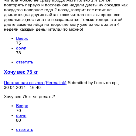
Читала можно ее сразу продолжать только 1:4 1:4,т.е.
повторять первую и последнюю недели диеты,ну соседка как
похудела наверное года 2 назад,говорит вес стоит не
двигается,на других сайтах тоже читала отзывы вроде все
довольные,вес типа не возвращается.Только теперь в этой
диете заменю яйца на творог,не могу уже их есть за эти 4
недели каждый день,читала,что можно!
Вверх
75
down
78
ответить
Хочу вес 75 кг
Постоянная ссылка (Permalink)
Submitted by
Гость
on ср.,
30.04.2014 - 16:40.
Хочу вес 75 кг че делать?
Вверх
70
down
80
ответить