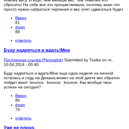
новому весу. И еще, чем меньше вес, тем тяжелее его
сбросить! На себе все это прочувствовала, поэтому знаю что
просто нужно набраться терпения и вес опят сдвигаться будет.
Вверх
81
down
88
ответить
Буду надеяться и ждать!Мне
Постоянная ссылка (Permalink)
Submitted by
Tosika
on чт.,
10.04.2014 - 00:40.
Буду надеяться и ждать!Мне еще одна неделя на яичной
осталась и сяду на Дюкана,может на этой диете вес обратно
пойдет вниз! :bounce: :bounce: :bounce: Как вообще твои
успехи на сегодня?
Вверх
85
down
74
ответить
Уже не плохо.