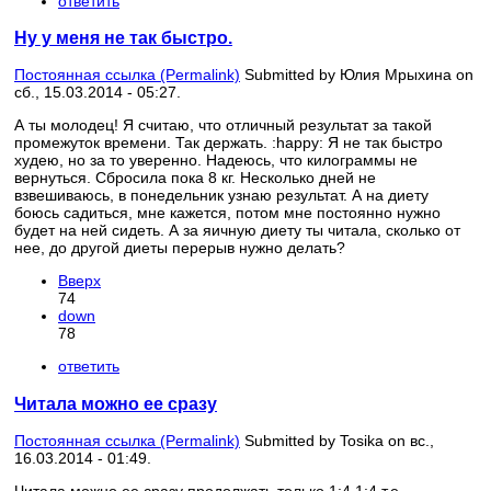
ответить
Ну у меня не так быстро.
Постоянная ссылка (Permalink)
Submitted by
Юлия Мрыхина
on
сб., 15.03.2014 - 05:27.
А ты молодец! Я считаю, что отличный результат за такой
промежуток времени. Так держать. :happy: Я не так быстро
худею, но за то уверенно. Надеюсь, что килограммы не
вернуться. Сбросила пока 8 кг. Несколько дней не
взвешиваюсь, в понедельник узнаю результат. А на диету
боюсь садиться, мне кажется, потом мне постоянно нужно
будет на ней сидеть. А за яичную диету ты читала, сколько от
нее, до другой диеты перерыв нужно делать?
Вверх
74
down
78
ответить
Читала можно ее сразу
Постоянная ссылка (Permalink)
Submitted by
Tosika
on вс.,
16.03.2014 - 01:49.