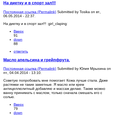
На диетку и в спорт зал!!!
Постоянная ссылка (Permalink)
Submitted by
Tosika
on вт.,
06.05.2014 - 22:37.
На диетку и в спорт зал!!! :girl_claping:
Вверх
91
down
88
ответить
Масло апельсина и грейпфрута.
Постоянная ссылка (Permalink)
Submitted by
Юлия Мрыхина
on
пт., 04.04.2014 - 13:10.
Советую попробовать мне помогает. Кожа лучше стала. Даже
растяжки не такие заметные. Я масло или крем
антицеллюлитный добавляю и массаж делаю. Также можно
ванну принимать с маслом, только сначала смешать его с
солью.
Вверх
79
down