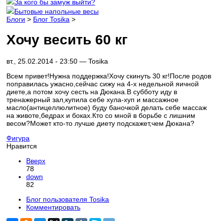
За кого бы замуж выйти?
Бытовые напольные весы
Блоги
>
Блог Tosika
>
Хочу весить 60 кг
вт., 25.02.2014 - 23:50 —
Tosika
Всем привет!Нужна поддержка!Хочу скинуть 30 кг!После родов
поправилась ужасно,сейчас сижу на 4-х недельной яичной
диете,а потом хочу сесть на Дюкана.В субботу иду в
тренажерный зал,купила себе хула-хуп и массажное
масло(антицеллюлитное) буду баночкой делать себе массаж
на животе,бедрах и боках.Кто со мной в борьбе с лишним
весом?Может кто-то лучше диету подскажет,чем Дюкана?
Фигура
Нравится
Вверх
78
down
82
Блог пользователя Tosika
Комментировать