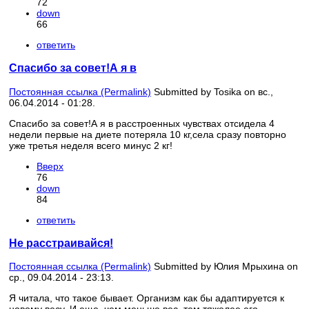
72
down
66
ответить
Спасибо за совет!А я в
Постоянная ссылка (Permalink)
Submitted by
Tosika
on вс.,
06.04.2014 - 01:28.
Спасибо за совет!А я в расстроенных чувствах отсидела 4
недели первые на диете потеряла 10 кг,села сразу повторно
уже третья неделя всего минус 2 кг!
Вверх
76
down
84
ответить
Не расстраивайся!
Постоянная ссылка (Permalink)
Submitted by
Юлия Мрыхина
on
ср., 09.04.2014 - 23:13.
Я читала, что такое бывает. Организм как бы адаптируется к