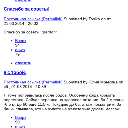
Спасибо за советы!
Постоянная ссылка (Permalink)
Submitted by
Tosika
on пт.,
21.03.2014 - 20:02.
Спасибо за советы! :pardon:
Вверх
94
down
79
ответить
я с тобой.
Постоянная ссылка (Permalink)
Submitted by
Юлия Мрыхина
on
сб., 01.03.2014 - 10:59.
Я тоже поправилась после родов. Особенно когда кормить
перестала. Сейчас перешла на здоровое питание. За 2 месяца
-6,5 кг. До 60 еще 11,5 кг. Похудею до 65, а там посмотрим. За
банки слышала, что на животе не желательно делать массаж.
Вверх
90
down