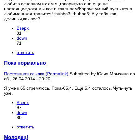
любит,в основном их ем я ,говорит,что они еще не
настоящие,хотя мы все и так знаем!Короче умный,пусть жена
любименькая травится! :hubba3: :hubba3: А у тебя как
делишки,как вес?
Вверх
81
down
71
ответить
Пока нормально
Постоянная ссылка (Permalink)
Submitted by
Юлия Мрыхина
on
сб., 26.04.2014 - 20:20.
Я уже к 65 стремлюсь. Пока-65,4. Ещё 5.4 осталось. Чуть-чуть
уже.
Вверх
97
down
80
ответить
Молодец!