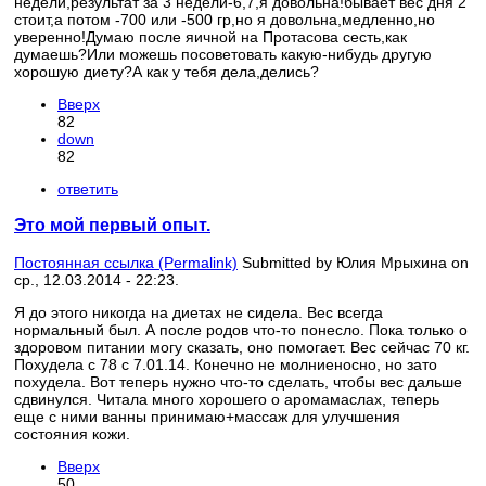
недели,результат за 3 недели-6,7,я довольна!бывает вес дня 2
стоит,а потом -700 или -500 гр,но я довольна,медленно,но
уверенно!Думаю после яичной на Протасова сесть,как
думаешь?Или можешь посоветовать какую-нибудь другую
хорошую диету?А как у тебя дела,делись?
Вверх
82
down
82
ответить
Это мой первый опыт.
Постоянная ссылка (Permalink)
Submitted by
Юлия Мрыхина
on
ср., 12.03.2014 - 22:23.
Я до этого никогда на диетах не сидела. Вес всегда
нормальный был. А после родов что-то понесло. Пока только о
здоровом питании могу сказать, оно помогает. Вес сейчас 70 кг.
Похудела с 78 с 7.01.14. Конечно не молниеносно, но зато
похудела. Вот теперь нужно что-то сделать, чтобы вес дальше
сдвинулся. Читала много хорошего о аромамаслах, теперь
еще с ними ванны принимаю+массаж для улучшения
состояния кожи.
Вверх
50