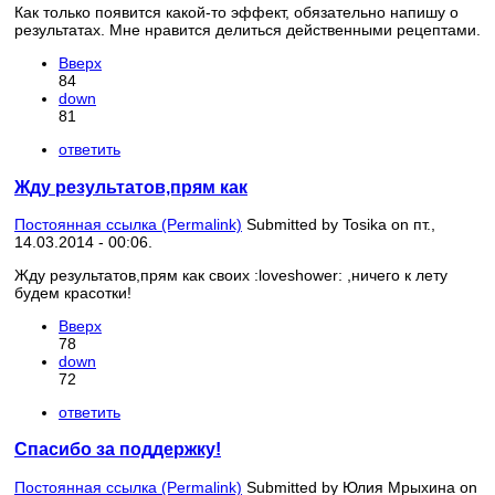
Как только появится какой-то эффект, обязательно напишу о
результатах. Мне нравится делиться действенными рецептами.
Вверх
84
down
81
ответить
Жду результатов,прям как
Постоянная ссылка (Permalink)
Submitted by
Tosika
on пт.,
14.03.2014 - 00:06.
Жду результатов,прям как своих :loveshower: ,ничего к лету
будем красотки!
Вверх
78
down
72
ответить
Спасибо за поддержку!
Постоянная ссылка (Permalink)
Submitted by
Юлия Мрыхина
on