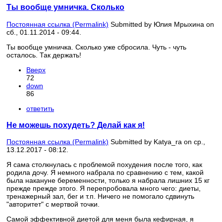
Ты вообще умничка. Сколько
Постоянная ссылка (Permalink)
Submitted by
Юлия Мрыхина
on
сб., 01.11.2014 - 09:44.
Ты вообще умничка. Сколько уже сбросила. Чуть - чуть
осталось. Так держать!
Вверх
72
down
86
ответить
Не можешь похудеть? Делай как я!
Постоянная ссылка (Permalink)
Submitted by
Katya_ra
on ср.,
13.12.2017 - 08:12.
Я сама столкнулась с проблемой похудения после того, как
родила дочу. Я немного набрала по сравнению с тем, какой
была накануне беременности, только я набрала лишних 15 кг
прежде прежде этого. Я перепробовала много чего: диеты,
тренажерный зал, бег и т.п. Ничего не помогало сдвинуть
"авторитет" с мертвой точки.
Самой эффективной диетой для меня была кефирная, я