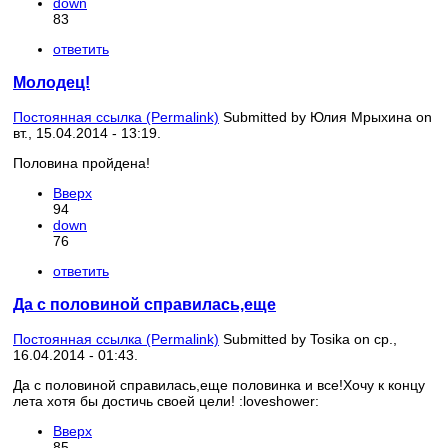
down
83
ответить
Молодец!
Постоянная ссылка (Permalink)
Submitted by
Юлия Мрыхина
on
вт., 15.04.2014 - 13:19.
Половина пройдена!
Вверх
94
down
76
ответить
Да с половиной справилась,еще
Постоянная ссылка (Permalink)
Submitted by
Tosika
on ср.,
16.04.2014 - 01:43.
Да с половиной справилась,еще половинка и все!Хочу к концу
лета хотя бы достичь своей цели! :loveshower:
Вверх
85