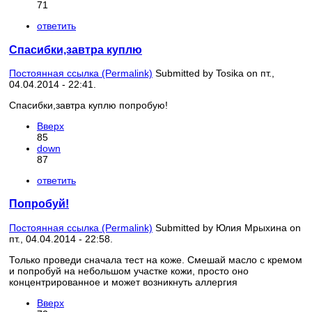
71
ответить
Спасибки,завтра куплю
Постоянная ссылка (Permalink)
Submitted by
Tosika
on пт.,
04.04.2014 - 22:41.
Спасибки,завтра куплю попробую!
Вверх
85
down
87
ответить
Попробуй!
Постоянная ссылка (Permalink)
Submitted by
Юлия Мрыхина
on
пт., 04.04.2014 - 22:58.
Только проведи сначала тест на коже. Смешай масло с кремом
и попробуй на небольшом участке кожи, просто оно
концентрированное и может возникнуть аллергия
Вверх