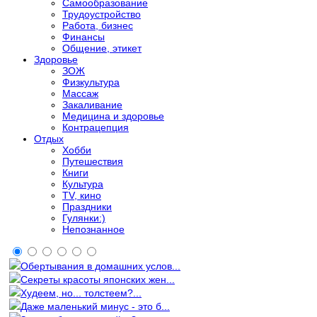
Самообразование
Трудоустройство
Работа, бизнес
Финансы
Общение, этикет
Здоровье
ЗОЖ
Физкультура
Массаж
Закаливание
Медицина и здоровье
Контрацепция
Отдых
Хобби
Путешествия
Книги
Культура
TV, кино
Праздники
Гулянки:)
Непознанное
Обертывания в домашних услов...
Секреты красоты японских жен...
Худеем, но... толстеем?...
Даже маленький минус - это б...