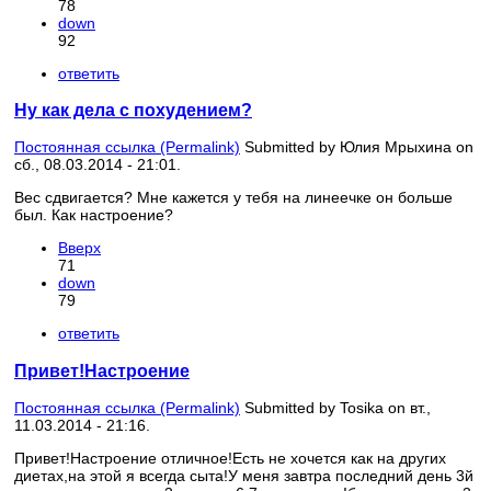
78
down
92
ответить
Ну как дела с похудением?
Постоянная ссылка (Permalink)
Submitted by
Юлия Мрыхина
on
сб., 08.03.2014 - 21:01.
Вес сдвигается? Мне кажется у тебя на линеечке он больше
был. Как настроение?
Вверх
71
down
79
ответить
Привет!Настроение
Постоянная ссылка (Permalink)
Submitted by
Tosika
on вт.,
11.03.2014 - 21:16.
Привет!Настроение отличное!Есть не хочется как на других
диетах,на этой я всегда сыта!У меня завтра последний день 3й