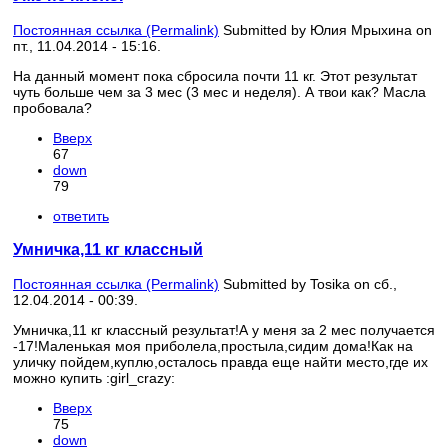
Постоянная ссылка (Permalink)
Submitted by
Юлия Мрыхина
on
пт., 11.04.2014 - 15:16.
На данный момент пока сбросила почти 11 кг. Этот результат
чуть больше чем за 3 мес (3 мес и неделя). А твои как? Масла
пробовала?
Вверх
67
down
79
ответить
Умничка,11 кг классный
Постоянная ссылка (Permalink)
Submitted by
Tosika
on сб.,
12.04.2014 - 00:39.
Умничка,11 кг классный результат!А у меня за 2 мес получается
-17!Маленькая моя приболела,простыла,сидим дома!Как на
уличку пойдем,куплю,осталось правда еще найти место,где их
можно купить :girl_crazy:
Вверх
75
down