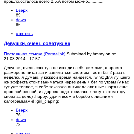
прошло,осталось всего 2,5.А потом можно.............
Вверх
89
down
86
ответить
Девушки, очень советую не
Постоянная ссылка (Permalink)
Submitted by
Ammy
on пт.,
21.03.2014 - 17:57.
Девушки, очень советую не изводит себя диетами, а просто
размерено питаться и заниматься спортом - хотя бы 2 раза в
неделю, я думаю, у каждой время найдется. :wink: Для лучшего
же эффекта стоит заниматься через день + бег по утрам (у нас
тут уже теплее, я себе заказала антицеллюлитные шорты еще
прошлой весной, и здорово подготовилась к лету. в этом году
снова за дело) :happy: удачи всем в борьбе с лишними
килограммами! :girl_claping:
Вверх
76
down
72
ответить