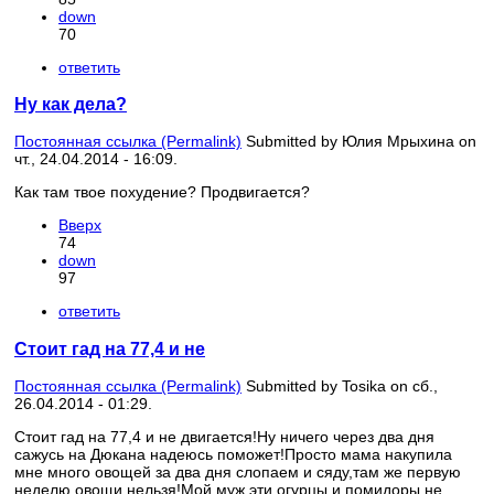
down
70
ответить
Ну как дела?
Постоянная ссылка (Permalink)
Submitted by
Юлия Мрыхина
on
чт., 24.04.2014 - 16:09.
Как там твое похудение? Продвигается?
Вверх
74
down
97
ответить
Стоит гад на 77,4 и не
Постоянная ссылка (Permalink)
Submitted by
Tosika
on сб.,
26.04.2014 - 01:29.
Стоит гад на 77,4 и не двигается!Ну ничего через два дня
сажусь на Дюкана надеюсь поможет!Просто мама накупила
мне много овощей за два дня слопаем и сяду,там же первую
неделю овощи нельзя!Мой муж эти огурцы и помидоры не