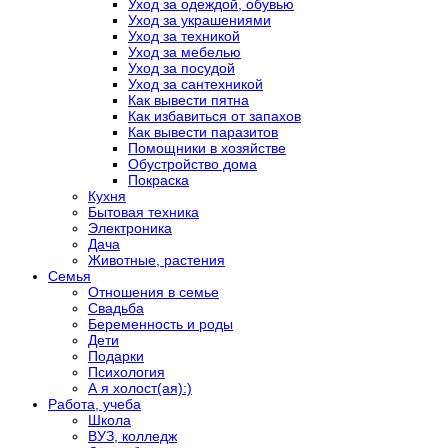
Уход за одеждой, обувью
Уход за украшениями
Уход за техникой
Уход за мебелью
Уход за посудой
Уход за сантехникой
Как вывести пятна
Как избавиться от запахов
Как вывести паразитов
Помощники в хозяйстве
Обустройство дома
Покраска
Кухня
Бытовая техника
Электроника
Дача
Животные, растения
Семья
Отношения в семье
Свадьба
Беременность и роды
Дети
Подарки
Психология
А я холост(ая):)
Работа, учеба
Школа
ВУЗ, колледж