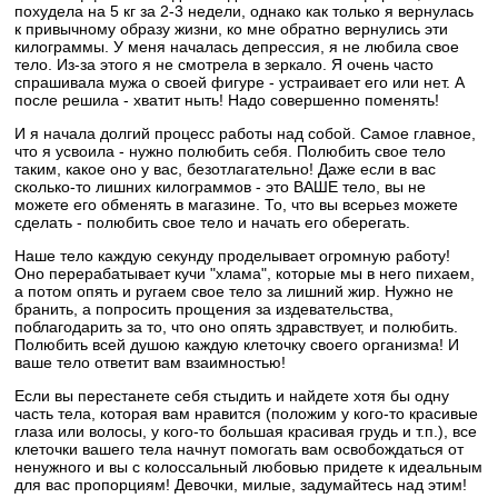
похудела на 5 кг за 2-3 недели, однако как только я вернулась
к привычному образу жизни, ко мне обратно вернулись эти
килограммы. У меня началась депрессия, я не любила свое
тело. Из-за этого я не смотрела в зеркало. Я очень часто
спрашивала мужа о своей фигуре - устраивает его или нет. А
после решила - хватит ныть! Надо совершенно поменять!
И я начала долгий процесс работы над собой. Самое главное,
что я усвоила - нужно полюбить себя. Полюбить свое тело
таким, какое оно у вас, безотлагательно! Даже если в вас
сколько-то лишних килограммов - это ВАШЕ тело, вы не
можете его обменять в магазине. То, что вы всерьез можете
сделать - полюбить свое тело и начать его оберегать.
Наше тело каждую секунду проделывает огромную работу!
Оно перерабатывает кучи "хлама", которые мы в него пихаем,
а потом опять и ругаем свое тело за лишний жир. Нужно не
бранить, а попросить прощения за издевательства,
поблагодарить за то, что оно опять здравствует, и полюбить.
Полюбить всей душою каждую клеточку своего организма! И
ваше тело ответит вам взаимностью!
Если вы перестанете себя стыдить и найдете хотя бы одну
часть тела, которая вам нравится (положим у кого-то красивые
глаза или волосы, у кого-то большая красивая грудь и т.п.), все
клеточки вашего тела начнут помогать вам освобождаться от
ненужного и вы с колоссальный любовью придете к идеальным
для вас пропорциям! Девочки, милые, задумайтесь над этим!