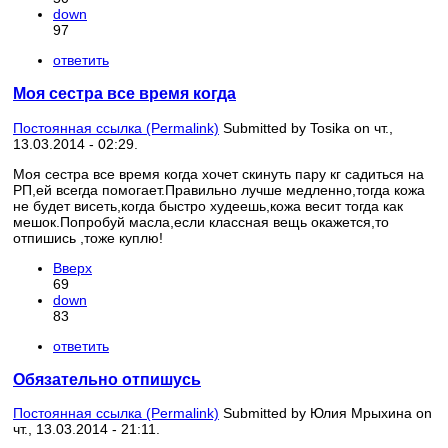
down
97
ответить
Моя сестра все время когда
Постоянная ссылка (Permalink)
Submitted by
Tosika
on чт.,
13.03.2014 - 02:29.
Моя сестра все время когда хочет скинуть пару кг садиться на
РП,ей всегда помогает.Правильно лучше медленно,тогда кожа
не будет висеть,когда быстро худеешь,кожа весит тогда как
мешок.Попробуй масла,если классная вещь окажется,то
отпишись ,тоже куплю!
Вверх
69
down
83
ответить
Обязательно отпишусь
Постоянная ссылка (Permalink)
Submitted by
Юлия Мрыхина
on
чт., 13.03.2014 - 21:11.