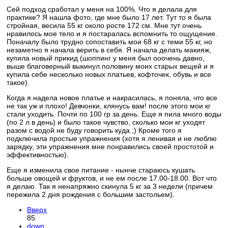
Сей подход сработал у меня на 100%. Что я делала для
практике? Я нашла фото, где мне было 17 лет. Тут то я была
стройная, весила 55 кг около росте 172 см. Мне тут очень
нравилось мое тело и я постаралась вспомнить то ощущение.
Поначалу было трудно сопоставить мои 68 кг с теми 55 кг, но
незаметно я начала верить в себя. Я начала делать макияж,
купила новый прикид (шоппинг у меня был ооочень давно,
выше благоверный выкинул половину моих старых вещей и я
купила себе несколько новых платьев, кофточек, обувь и все
такое).
Когда я надела новое платье и накрасилась, я поняла, что все
не так уж и плохо! Девчонки, клянусь вам! после этого мои кг
стали уходить. Почти по 100 гр за день. Еще я пила много воды
(по 2 л в день) и было такое чувство, сколько мои кг уходят
разом с водой не буду говорить куда ;) Кроме того я
подключила простые упражнения (хотя я ленивая и не люблю
зарядку, эти упражнения мне понравились своей простотой и
эффективностью).
Еще я изменила свое питание - нынче стараюсь кушать
больше овощей и фруктов, и не ем после 17.00-18.00. Вот что
я делаю. Так я ненапряжно скинула 5 кг за 3 недели (причем
пережила 2 дня рождения с большим застольем).
Вверх
85
down