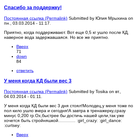
Спасибо за поддержку!
Постоянная ссылка (Permalink)
Submitted by
Юлия Мрыхина
on
пн., 03.03.2014 - 11:17.
Приятно, когда поддерживают. Вот еще 0,5 кг ушло после КД,
наверное вода задержавшаяся. Но все же приятно.
Вверх
71
down
84
ответить
У меня когда КД были вес 3
Постоянная ссылка (Permalink)
Submitted by
Tosika
on вт.,
04.03.2014 - 01:11.
У меня когда КД были вес 3 дня стоял!Молодец,у меня тоже по
пол кило ушло вчера и сегодня!А завтра в тренажерку,сразу
минус 0,200 гр.Ох,быстрее бы достичь нашей цели,так уже
хочется быть стройняшкой.............. :girl_crazy: :girl_dance:
:curtsey:
Вверх