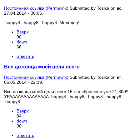
Постоянная ссылка (Permalink)
Submitted by
Tosika
on вс.,
27.04.2014 - 00:05.
:happy8: :happy8: :happy8: Молодец!
Вверх
90
down
66
ответить
Все до конца моей цели всего
Постоянная ссылка (Permalink)
Submitted by
Tosika
on вт.,
06.05.2014 - 22:39.
Все до конца моей цели всего 15 кг,а сброшено уже 21,800!!!
УРАААААААААААААА :happy8: :happy8: :happy8: :happy8:
:happy8:
Вверх
84
down
90
ответить