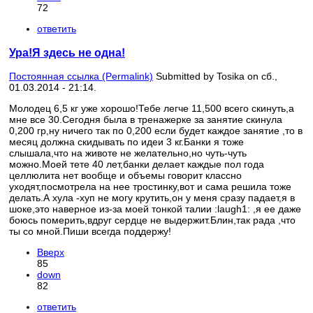
72
ответить
Ура!Я здесь не одна!
Постоянная ссылка (Permalink)
Submitted by
Tosika
on сб.,
01.03.2014 - 21:14.
Молодец 6,5 кг уже хорошо!Тебе легче 11,500 всего скинуть,а
мне все 30.Сегодня была в тренажерке за занятие скинула
0,200 гр,ну ничего так по 0,200 если будет каждое занятие ,то в
месяц должна скидывать по идеи 3 кг.Банки я тоже
слышала,что на животе не желательно,но чуть-чуть
можно.Моей тете 40 лет,банки делает каждые пол года
целлюлита нет вообще и объемы говорит классно
уходят,посмотрела на нее тростинку,вот и сама решила тоже
делать.А хула -хуп не могу крутить,он у меня сразу падает,я в
шоке,это наверное из-за моей тонкой талии :laugh1: ,я ее даже
боюсь померить,вдруг сердце не выдержит.Блин,так рада ,что
ты со мной.Пиши всегда поддержу!
Вверх
85
down
82
ответить