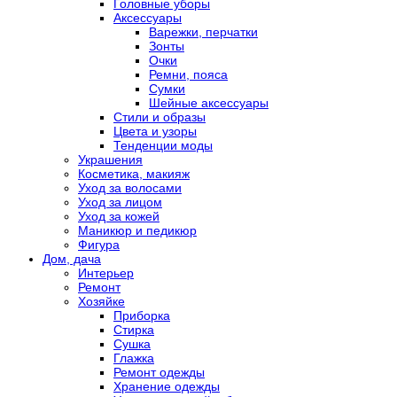
Головные уборы
Аксессуары
Варежки, перчатки
Зонты
Очки
Ремни, пояса
Сумки
Шейные аксессуары
Стили и образы
Цвета и узоры
Тенденции моды
Украшения
Косметика, макияж
Уход за волосами
Уход за лицом
Уход за кожей
Маникюр и педикюр
Фигура
Дом, дача
Интерьер
Ремонт
Хозяйке
Приборка
Стирка
Сушка
Глажка
Ремонт одежды
Хранение одежды