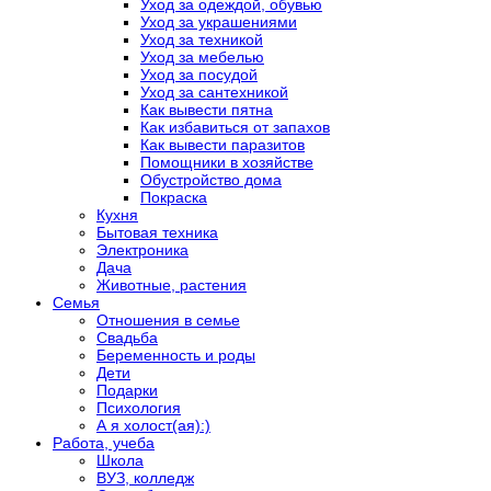
Уход за одеждой, обувью
Уход за украшениями
Уход за техникой
Уход за мебелью
Уход за посудой
Уход за сантехникой
Как вывести пятна
Как избавиться от запахов
Как вывести паразитов
Помощники в хозяйстве
Обустройство дома
Покраска
Кухня
Бытовая техника
Электроника
Дача
Животные, растения
Семья
Отношения в семье
Свадьба
Беременность и роды
Дети
Подарки
Психология
А я холост(ая):)
Работа, учеба
Школа
ВУЗ, колледж