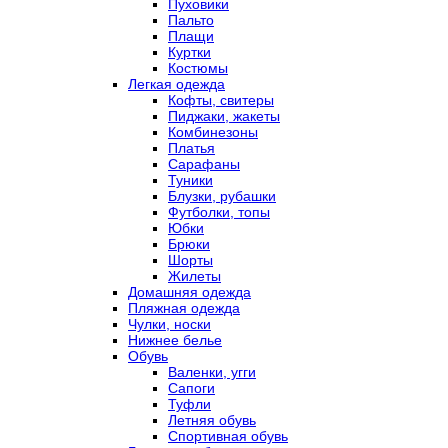
Пуховики
Пальто
Плащи
Куртки
Костюмы
Легкая одежда
Кофты, свитеры
Пиджаки, жакеты
Комбинезоны
Платья
Сарафаны
Туники
Блузки, рубашки
Футболки, топы
Юбки
Брюки
Шорты
Жилеты
Домашняя одежда
Пляжная одежда
Чулки, носки
Нижнее белье
Обувь
Валенки, угги
Сапоги
Туфли
Летняя обувь
Спортивная обувь