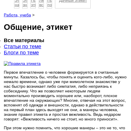
Этикет
Этикет
Правила
Любовь
Представление
Дачный этикет
на
знакомства
этикета
все
по
рабочем
сотовой
стерпит?
этикету
месте
связи
-
Работа, учеба
>
или
пр...
Общение, этикет
Все материалы
Статьи по теме
Блоги по теме
Первое впечатление о человеке формируется в считанные
минуты. Казалось бы, чтобы понять и оценить кого-либо, нужно
немало времени, однако уже при мимолетном знакомстве у
нас быстро возникает либо симпатия, либо неприязнь к
собеседнику. Что же позволяет некоторым людям
моментально производить хорошее или, наоборот, плохое
впечатление на окружающих? Многие, отвечая на этот вопрос,
вспомнят об одежде и внешности, однако в действительности
на первый план здесь выходят не они, а манеры человека,
знание правил этикета и простая вежливость. Ведь недаром
говорят: «Вежливость ничего не стоит, но много приносит».
При этом нужно помнить, что хорошие манеры – это не то, что