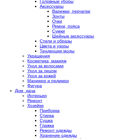
Головные уборы
Аксессуары
Варежки, перчатки
Зонты
Очки
Ремни, пояса
Сумки
Шейные аксессуары
Стили и образы
Цвета и узоры
Тенденции моды
Украшения
Косметика, макияж
Уход за волосами
Уход за лицом
Уход за кожей
Маникюр и педикюр
Фигура
Дом, дача
Интерьер
Ремонт
Хозяйке
Приборка
Стирка
Сушка
Глажка
Ремонт одежды
Хранение одежды