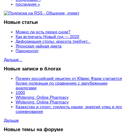
последняя »
Новые статьи
Можно ли есть перед сном?
Как встречать Новый год — 2020
Деформация стопы: красота требует...
Японская чайная диета
Пародонтит
Дальше...
Новые записи в блогах
Почему российский лецитин от Ювикс Фарм считается
более полезным по сравнению с зарубежными
аналогами
1000
Whitening: Online Pharmacy
Whitening: Online Pharmacy
Казахстан и спорт: гордость нации, энергия улиц и дух
соревнования
Дальше
Новые темы на форуме