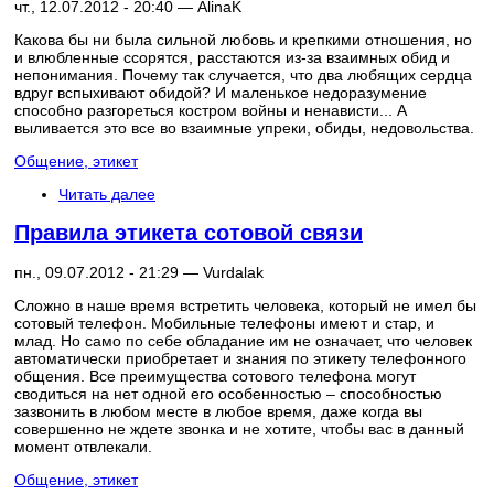
чт., 12.07.2012 - 20:40 —
AlinaK
Какова бы ни была сильной любовь и крепкими отношения, но
и влюбленные ссорятся, расстаются из-за взаимных обид и
непонимания. Почему так случается, что два любящих сердца
вдруг вспыхивают обидой? И маленькое недоразумение
способно разгореться костром войны и ненависти... А
выливается это все во взаимные упреки, обиды, недовольства.
Общение, этикет
Читать далее
Правила этикета сотовой связи
пн., 09.07.2012 - 21:29 —
Vurdalak
Сложно в наше время встретить человека, который не имел бы
сотовый телефон. Мобильные телефоны имеют и стар, и
млад. Но само по себе обладание им не означает, что человек
автоматически приобретает и знания по этикету телефонного
общения. Все преимущества сотового телефона могут
сводиться на нет одной его особенностью – способностью
зазвонить в любом месте в любое время, даже когда вы
совершенно не ждете звонка и не хотите, чтобы вас в данный
момент отвлекали.
Общение, этикет