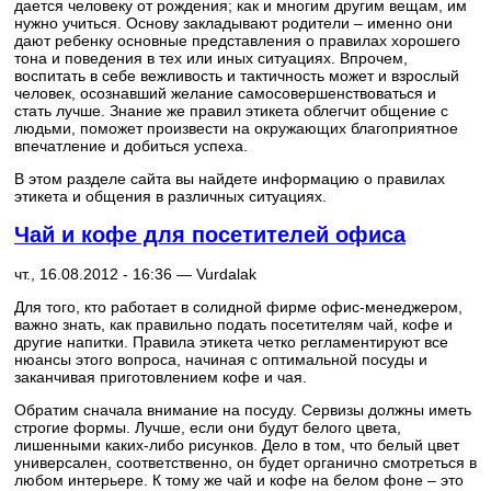
дается человеку от рождения; как и многим другим вещам, им
нужно учиться. Основу закладывают родители – именно они
дают ребенку основные представления о правилах хорошего
тона и поведения в тех или иных ситуациях. Впрочем,
воспитать в себе вежливость и тактичность может и взрослый
человек, осознавший желание самосовершенствоваться и
стать лучше. Знание же правил этикета облегчит общение с
людьми, поможет произвести на окружающих благоприятное
впечатление и добиться успеха.
В этом разделе сайта вы найдете информацию о правилах
этикета и общения в различных ситуациях.
Чай и кофе для посетителей офиса
чт., 16.08.2012 - 16:36 —
Vurdalak
Для того, кто работает в солидной фирме офис-менеджером,
важно знать, как правильно подать посетителям чай, кофе и
другие напитки. Правила этикета четко регламентируют все
нюансы этого вопроса, начиная с оптимальной посуды и
заканчивая приготовлением кофе и чая.
Обратим сначала внимание на посуду. Сервизы должны иметь
строгие формы. Лучше, если они будут белого цвета,
лишенными каких-либо рисунков. Дело в том, что белый цвет
универсален, соответственно, он будет органично смотреться в
любом интерьере. К тому же чай и кофе на белом фоне – это