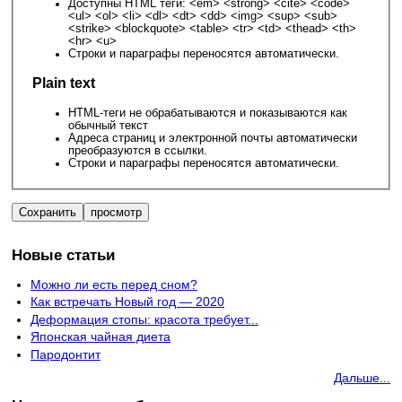
Доступны HTML теги: <em> <strong> <cite> <code>
<ul> <ol> <li> <dl> <dt> <dd> <img> <sup> <sub>
<strike> <blockquote> <table> <tr> <td> <thead> <th>
<hr> <u>
Строки и параграфы переносятся автоматически.
Plain text
HTML-теги не обрабатываются и показываются как
обычный текст
Адреса страниц и электронной почты автоматически
преобразуются в ссылки.
Строки и параграфы переносятся автоматически.
Новые статьи
Можно ли есть перед сном?
Как встречать Новый год — 2020
Деформация стопы: красота требует...
Японская чайная диета
Пародонтит
Дальше...