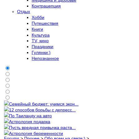
Контрацепция
Отдых
Хобби
Путешествия
Книги
Культура
TV, кино
Праздники
Гулянки:)
Непознанное
Семейный бюджет: учимся экон...
12 способов борьбы с депресс...
По Таиланду на авто
Астрология подарка
Пусть вредная привычка раста...
Астрология беременности
Forums
>
Прочее
>
Обо всем на свете:)
>