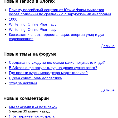
Новые записи в блогах
Почему российский лецитин от Ювикс Фарм считается
более полезным по сравнению с зарубежными аналогами
1000
Whitening: Online Pharmacy
Whitening: Online Pharmacy
Казахстан и спорт: гордость нации, энергия улиц и дух
соревнования
Дальше
Новые темы на форуме
Средства по уходу за волосами какие покупаете и где?
В Абхазию где покупать тур на двоих лучше всего?
Где пройти курсы менеджера маркетплейса?
Нужен совет . Маммопластика
Уход за ногтями
Дальше
Новые комментарии
Мы заказали в «Настилекс»
5 часов 39 минут назад
Я бы заранее посмотрела