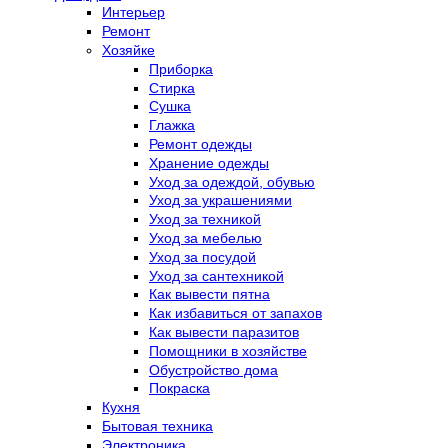
Интерьер
Ремонт
Хозяйке
Приборка
Стирка
Сушка
Глажка
Ремонт одежды
Хранение одежды
Уход за одеждой, обувью
Уход за украшениями
Уход за техникой
Уход за мебелью
Уход за посудой
Уход за сантехникой
Как вывести пятна
Как избавиться от запахов
Как вывести паразитов
Помощники в хозяйстве
Обустройство дома
Покраска
Кухня
Бытовая техника
Электроника