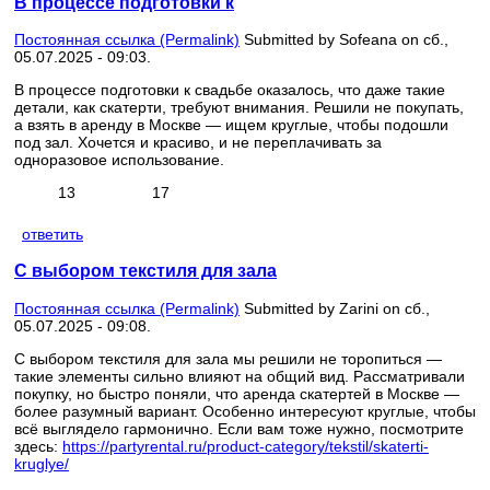
В процессе подготовки к
Постоянная ссылка (Permalink)
Submitted by
Sofeana
on сб.,
05.07.2025 - 09:03.
В процессе подготовки к свадьбе оказалось, что даже такие
детали, как скатерти, требуют внимания. Решили не покупать,
а взять в аренду в Москве — ищем круглые, чтобы подошли
под зал. Хочется и красиво, и не переплачивать за
одноразовое использование.
13
17
ответить
С выбором текстиля для зала
Постоянная ссылка (Permalink)
Submitted by
Zarini
on сб.,
05.07.2025 - 09:08.
С выбором текстиля для зала мы решили не торопиться —
такие элементы сильно влияют на общий вид. Рассматривали
покупку, но быстро поняли, что аренда скатертей в Москве —
более разумный вариант. Особенно интересуют круглые, чтобы
всё выглядело гармонично. Если вам тоже нужно, посмотрите
здесь:
https://partyrental.ru/product-category/tekstil/skaterti-
kruglye/