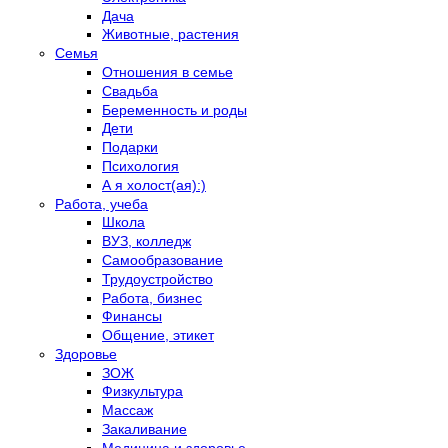
Дача
Животные, растения
Семья
Отношения в семье
Свадьба
Беременность и роды
Дети
Подарки
Психология
А я холост(ая):)
Работа, учеба
Школа
ВУЗ, колледж
Самообразование
Трудоустройство
Работа, бизнес
Финансы
Общение, этикет
Здоровье
ЗОЖ
Физкультура
Массаж
Закаливание
Медицина и здоровье