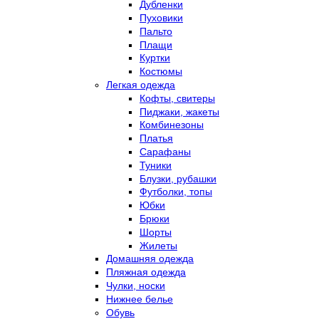
Дубленки
Пуховики
Пальто
Плащи
Куртки
Костюмы
Легкая одежда
Кофты, свитеры
Пиджаки, жакеты
Комбинезоны
Платья
Сарафаны
Туники
Блузки, рубашки
Футболки, топы
Юбки
Брюки
Шорты
Жилеты
Домашняя одежда
Пляжная одежда
Чулки, носки
Нижнее белье
Обувь