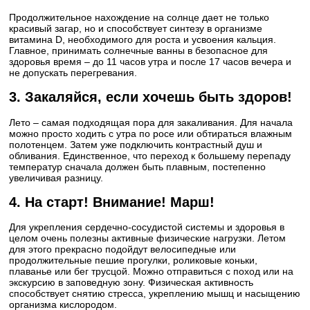
Продолжительное нахождение на солнце дает не только
красивый загар, но и способствует синтезу в организме
витамина D, необходимого для роста и усвоения кальция.
Главное, принимать солнечные ванны в безопасное для
здоровья время – до 11 часов утра и после 17 часов вечера и
не допускать перегревания.
3. Закаляйся, если хочешь быть здоров!
Лето – самая подходящая пора для закаливания. Для начала
можно просто ходить с утра по росе или обтираться влажным
полотенцем. Затем уже подключить контрастный душ и
обливания. Единственное, что переход к большему перепаду
температур сначала должен быть плавным, постепенно
увеличивая разницу.
4. На старт! Внимание! Марш!
Для укрепления сердечно-сосудистой системы и здоровья в
целом очень полезны активные физические нагрузки. Летом
для этого прекрасно подойдут велосипедные или
продолжительные пешие прогулки, роликовые коньки,
плаванье или бег трусцой. Можно отправиться с поход или на
экскурсию в заповедную зону. Физическая активность
способствует снятию стресса, укреплению мышц и насыщению
организма кислородом.