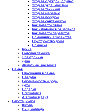
Уход за одеждой, обувью
Уход за украшениями
Уход за техникой
Уход за мебелью
Уход за посудой
Уход за сантехникой
Как вывести пятна
Как избавиться от запахов
Как вывести паразитов
Помощники в хозяйстве
Обустройство дома
Покраска
Кухня
Бытовая техника
Электроника
Дача
Животные, растения
Семья
Отношения в семье
Свадьба
Беременность и роды
Дети
Подарки
Психология
А я холост(ая):)
Работа, учеба
Школа
ВУЗ, колледж