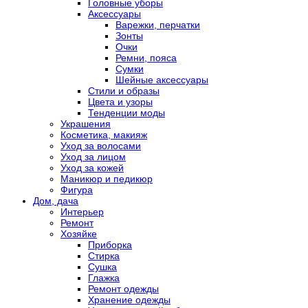
Головные уборы
Аксессуары
Варежки, перчатки
Зонты
Очки
Ремни, пояса
Сумки
Шейные аксессуары
Стили и образы
Цвета и узоры
Тенденции моды
Украшения
Косметика, макияж
Уход за волосами
Уход за лицом
Уход за кожей
Маникюр и педикюр
Фигура
Дом, дача
Интерьер
Ремонт
Хозяйке
Приборка
Стирка
Сушка
Глажка
Ремонт одежды
Хранение одежды