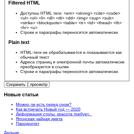
Filtered HTML
Доступны HTML теги: <em> <strong> <cite> <code>
<ul> <ol> <li> <dl> <dt> <dd> <img> <sup> <sub>
<strike> <blockquote> <table> <tr> <td> <thead> <th>
<hr> <u>
Строки и параграфы переносятся автоматически.
Plain text
HTML-теги не обрабатываются и показываются как
обычный текст
Адреса страниц и электронной почты автоматически
преобразуются в ссылки.
Строки и параграфы переносятся автоматически.
Новые статьи
Можно ли есть перед сном?
Как встречать Новый год — 2020
Деформация стопы: красота требует...
Японская чайная диета
Пародонтит
Дальше...