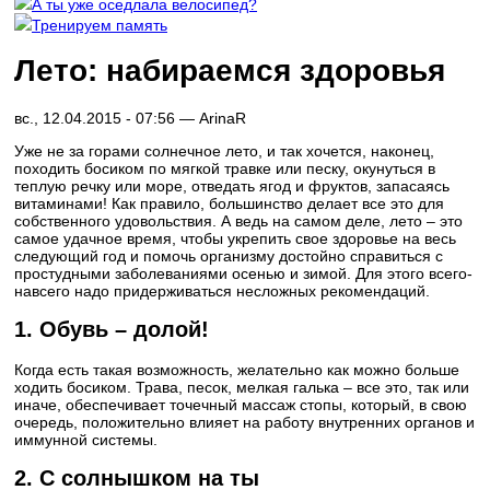
А ты уже оседлала велосипед?
Тренируем память
Лето: набираемся здоровья
вс., 12.04.2015 - 07:56 —
ArinaR
Уже не за горами солнечное лето, и так хочется, наконец,
походить босиком по мягкой травке или песку, окунуться в
теплую речку или море, отведать ягод и фруктов, запасаясь
витаминами! Как правило, большинство делает все это для
собственного удовольствия. А ведь на самом деле, лето – это
самое удачное время, чтобы укрепить свое здоровье на весь
следующий год и помочь организму достойно справиться с
простудными заболеваниями осенью и зимой. Для этого всего-
навсего надо придерживаться несложных рекомендаций.
1. Обувь – долой!
Когда есть такая возможность, желательно как можно больше
ходить босиком. Трава, песок, мелкая галька – все это, так или
иначе, обеспечивает точечный массаж стопы, который, в свою
очередь, положительно влияет на работу внутренних органов и
иммунной системы.
2. С солнышком на ты