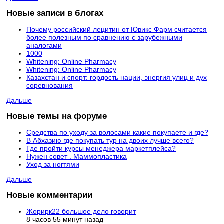
Новые записи в блогах
Почему российский лецитин от Ювикс Фарм считается
более полезным по сравнению с зарубежными
аналогами
1000
Whitening: Online Pharmacy
Whitening: Online Pharmacy
Казахстан и спорт: гордость нации, энергия улиц и дух
соревнования
Дальше
Новые темы на форуме
Средства по уходу за волосами какие покупаете и где?
В Абхазию где покупать тур на двоих лучше всего?
Где пройти курсы менеджера маркетплейса?
Нужен совет . Маммопластика
Уход за ногтями
Дальше
Новые комментарии
Жорирк22 большое дело говорит
8 часов 55 минут назад