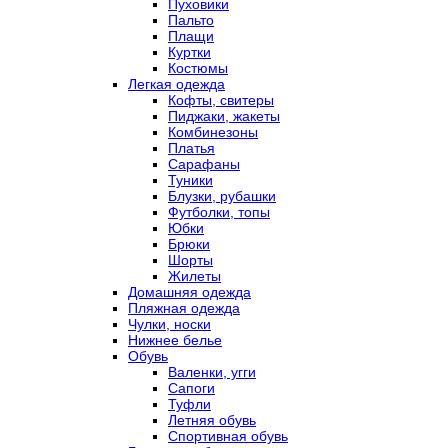
Пуховики
Пальто
Плащи
Куртки
Костюмы
Легкая одежда
Кофты, свитеры
Пиджаки, жакеты
Комбинезоны
Платья
Сарафаны
Туники
Блузки, рубашки
Футболки, топы
Юбки
Брюки
Шорты
Жилеты
Домашняя одежда
Пляжная одежда
Чулки, носки
Нижнее белье
Обувь
Валенки, угги
Сапоги
Туфли
Летняя обувь
Спортивная обувь