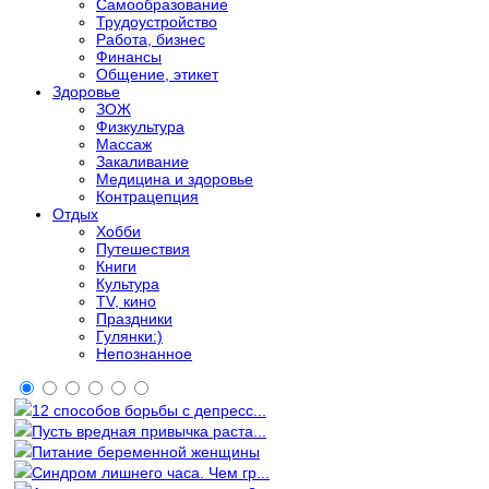
Самообразование
Трудоустройство
Работа, бизнес
Финансы
Общение, этикет
Здоровье
ЗОЖ
Физкультура
Массаж
Закаливание
Медицина и здоровье
Контрацепция
Отдых
Хобби
Путешествия
Книги
Культура
TV, кино
Праздники
Гулянки:)
Непознанное
12 способов борьбы с депресс...
Пусть вредная привычка раста...
Питание беременной женщины
Синдром лишнего часа. Чем гр...