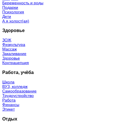
Беременность и роды
Подарки
Психология
Дети
А я холост(ая)
Здоровье
ЗОЖ
Физкультура
Массаж
Закаливание
Здоровье
Контрацепция
Работа, учёба
Школа
ВУЗ, колледж
Самообразование
Трудоустройство
Работа
Финансы
Этикет
Отдых