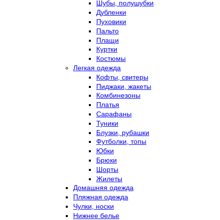
Шубы, полушубки
Дубленки
Пуховики
Пальто
Плащи
Куртки
Костюмы
Легкая одежда
Кофты, свитеры
Пиджаки, жакеты
Комбинезоны
Платья
Сарафаны
Туники
Блузки, рубашки
Футболки, топы
Юбки
Брюки
Шорты
Жилеты
Домашняя одежда
Пляжная одежда
Чулки, носки
Нижнее белье