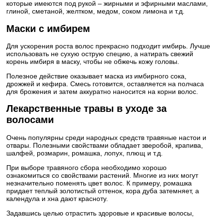
которые имеются под рукой – жирными и эфирными маслами,
глиной, сметаной, желтком, медом, соком лимона и т.д.
Маски с имбирем
Для ускорения роста волос прекрасно подходит имбирь. Лучше
использовать не сухую острую специю, а натирать свежий
корень имбиря в маску, чтобы не обжечь кожу головы.
Полезное действие оказывает маска из имбирного сока,
дрожжей и кефира. Смесь готовится, оставляется на полчаса
для брожения и затем аккуратно наносится на корни волос.
Лекарственные травы в уходе за
волосами
Очень популярны среди народных средств травяные настои и
отвары. Полезными свойствами обладает зверобой, крапива,
шалфей, розмарин, ромашка, лопух, плющ и т.д.
При выборе травяного сбора необходимо хорошо
ознакомиться со свойствами растений. Многие из них могут
незначительно поменять цвет волос. К примеру, ромашка
придает теплый золотистый оттенок, кора дуба затемняет, а
календула и хна дают красноту.
Задавшись целью отрастить здоровые и красивые волосы,