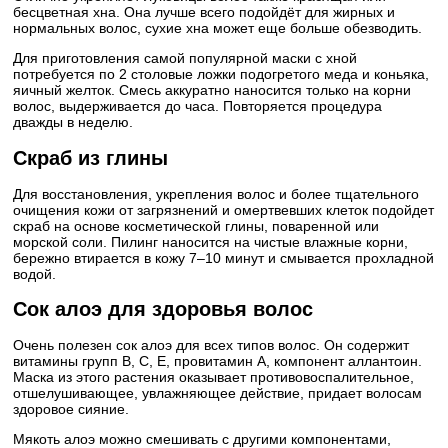
бесцветная хна. Она лучше всего подойдёт для жирных и
нормальных волос, сухие хна может еще больше обезводить.
Для приготовления самой популярной маски с хной
потребуется по 2 столовые ложки подогретого меда и коньяка,
яичный желток. Смесь аккуратно наносится только на корни
волос, выдерживается до часа. Повторяется процедура
дважды в неделю.
Скраб из глины
Для восстановления, укрепления волос и более тщательного
очищения кожи от загрязнений и омертвевших клеток подойдет
скраб на основе косметической глины, поваренной или
морской соли. Пилинг наносится на чистые влажные корни,
бережно втирается в кожу 7–10 минут и смывается прохладной
водой.
Сок алоэ для здоровья волос
Очень полезен сок алоэ для всех типов волос. Он содержит
витамины групп В, С, Е, провитамин А, компонент аллантоин.
Маска из этого растения оказывает противовоспалительное,
отшелушивающее, увлажняющее действие, придает волосам
здоровое сияние.
Мякоть алоэ можно смешивать с другими компонентами,