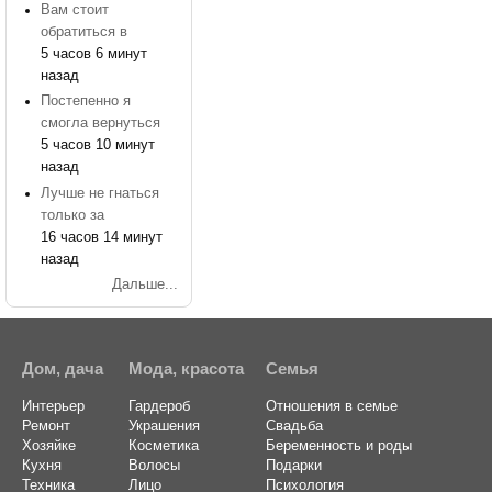
Вам стоит
обратиться в
5 часов 6 минут
назад
Постепенно я
смогла вернуться
5 часов 10 минут
назад
Лучше не гнаться
только за
16 часов 14 минут
назад
Дальше...
Дом, дача
Мода, красота
Семья
Интерьер
Гардероб
Отношения в семье
Ремонт
Украшения
Свадьба
Хозяйке
Косметика
Беременность и роды
Кухня
Волосы
Подарки
Техника
Лицо
Психология