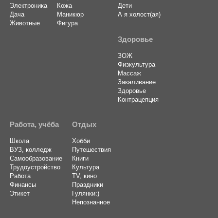
Электроника
Кожа
Дети
Дача
Маникюр
А я холост(ая)
Животные
Фигура
Здоровье
ЗОЖ
Физкультура
Массаж
Закаливание
Здоровье
Контрацепция
Работа, учёба
Отдых
Школа
Хобби
ВУЗ, колледж
Путешествия
Самообразование
Книги
Трудоустройство
Культура
Работа
TV, кино
Финансы
Праздники
Этикет
Гулянки:)
Непознанное