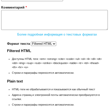
Комментарий
*
Более подробная информация о текстовых форматах
Формат текста
Filtered HTML
Доступны HTML теги: <em> <strong> <cite> <code> <ul> <ol> <li> <dl> <dt>
<dd> <img> <sup> <sub> <strike> <blockquote> <table> <tr> <td> <thead>
<th> <hr> <u>
Строки и параграфы переносятся автоматически.
Plain text
HTML-теги не обрабатываются и показываются как обычный текст
Адреса страниц и электронной почты автоматически преобразуются в
ссылки.
Строки и параграфы переносятся автоматически.