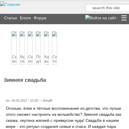
Поиск
Форма поиска
Статьи
Блоги
Форум
Свадебный
Выбираем
Свадебный
Платье
Как
Свадебный
макияж
свадебное
костюм
для
выбрать
торт
невесты
платье
жениха
невесты
обручальные
и
в
кольца
каравай
положении
Зимняя свадьба
пн., 02.01.2017 - 21:20 —
ArinaR
Огоньки, ёлки и тёплые воспоминания из детства, что лучше
этого сможет настроить на волшебство? Зимняя свадьба как
сказка, окутана магией с привкусом чуда! Свадьба в нашем
мире - это ритуал создания семьи и очага. И каждая пара