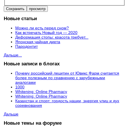
Новые статьи
Можно ли есть перед сном?
Как встречать Новый год — 2020
Деформация стопы: красота требует...
Японская чайная диета
Пародонтит
Дальше...
Новые записи в блогах
Почему российский лецитин от Ювикс Фарм считается
более полезным по сравнению с зарубежными
аналогами
1000
Whitening: Online Pharmacy
Whitening: Online Pharmacy
Казахстан и спорт: гордость нации, энергия улиц и дух
соревнования
Дальше
Новые темы на форуме