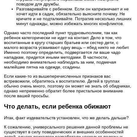
поводом для дружбы.
Разговаривайте с ребенком. Если он капризничает и не
хочет идти в садик, обязательно выясните почему. Не
кричите и не подталкивайте. Потратив несколько лишних
минут однажды, можно избежать многих конфликтов.
Однако часто последний пункт трудновыполним, так как
ребенок категорически не идет на контакт. Дело в том, что
воспитанные в кругу старших братьев или сестер дети, с
малого возраста усваивают одну вещь – ябед никто не любит.
Именно поэтому определить, подвергается ли ваше чадо
нападкам, придется иными методами. В частности,
необходимо внимательно наблюдать за ним, подмечая
малейшие пятна на одежде, ссадины.
Если какие-то из вышеперечисленных признаков вас
встревожили, обратитесь к воспитателю. Детей в группах
обычно очень много, поэтому он может не знать об обидчиках,
однако непременно обратит более пристальное внимание
после вашей просьбы.
Что делать, если ребенка обижают
Итак, факт издевательств установлен, что же делать дальше?
К сожалению, универсального решения данной проблемы не
существует в силу поведенческих и внешних особенностей
детей, однако психологи разработали несколько полезных