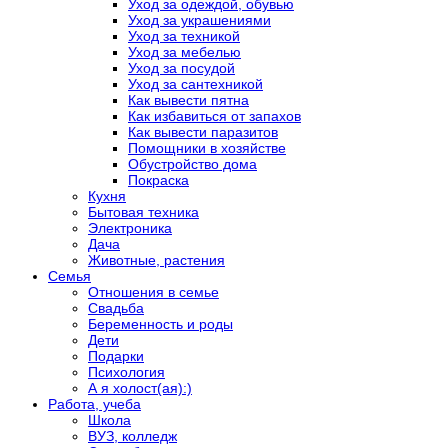
Уход за одеждой, обувью
Уход за украшениями
Уход за техникой
Уход за мебелью
Уход за посудой
Уход за сантехникой
Как вывести пятна
Как избавиться от запахов
Как вывести паразитов
Помощники в хозяйстве
Обустройство дома
Покраска
Кухня
Бытовая техника
Электроника
Дача
Животные, растения
Семья
Отношения в семье
Свадьба
Беременность и роды
Дети
Подарки
Психология
А я холост(ая):)
Работа, учеба
Школа
ВУЗ, колледж