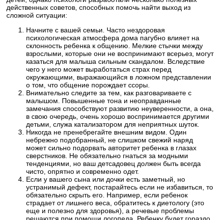
действенных советов, способных помочь найти выход из
сложной ситуации:
Начните с вашей семьи. Часто нездоровая
психологическая атмосфера дома пагубно влияет на
склонность ребенка к общению. Мелкие стычки между
взрослыми, которые они не воспринимают всерьез, могут
казаться для малыша сильным скандалом. Вследствие
чего у него может выработаться страх перед
окружающими, выражающийся в ложном представлении
о том, что общение порождает ссоры.
Внимательно следите за тем, как разговариваете с
малышом. Повышенные тона и неоправданные
замечания способствуют развитию неуверенности, а она,
в свою очередь, очень хорошо воспринимается другими
детьми, служа катализатором для неприятных шуток.
Никогда не пренебрегайте внешним видом. Один
небрежно подобранный, не слишком свежий наряд
может сильно подорвать авторитет ребенка в глазах
сверстников. Не обязательно гнаться за модными
тенденциями, но ваш детсадовец должен быть всегда
чисто, опрятно и современно одет.
Если у вашего сына или дочки есть заметный, но
устранимый дефект, постарайтесь если не избавиться, то
обязательно скрыть его. Например, если ребенок
страдает от лишнего веса, обратитесь к диетологу (это
еще и полезно для здоровья), а речевые проблемы
решаются при помощи логопеда. Ребенку будет гораздо