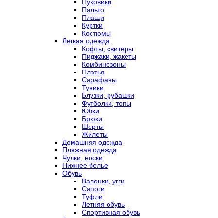
Пуховики
Пальто
Плащи
Куртки
Костюмы
Легкая одежда
Кофты, свитеры
Пиджаки, жакеты
Комбинезоны
Платья
Сарафаны
Туники
Блузки, рубашки
Футболки, топы
Юбки
Брюки
Шорты
Жилеты
Домашняя одежда
Пляжная одежда
Чулки, носки
Нижнее белье
Обувь
Валенки, угги
Сапоги
Туфли
Летняя обувь
Спортивная обувь