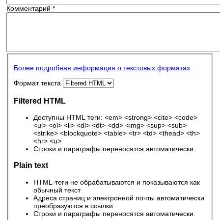
Комментарий
*
Более подробная информация о текстовых форматах
Формат текста
Filtered HTML
Доступны HTML теги: <em> <strong> <cite> <code>
<ul> <ol> <li> <dl> <dt> <dd> <img> <sup> <sub>
<strike> <blockquote> <table> <tr> <td> <thead> <th>
<hr> <u>
Строки и параграфы переносятся автоматически.
Plain text
HTML-теги не обрабатываются и показываются как
обычный текст
Адреса страниц и электронной почты автоматически
преобразуются в ссылки.
Строки и параграфы переносятся автоматически.