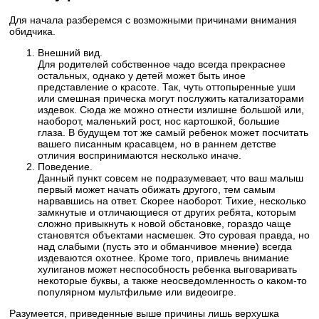
Для начала разберемся с возможными причинами внимания
обидчика.
Внешний вид.
Для родителей собственное чадо всегда прекраснее
остальных, однако у детей может быть иное
представление о красоте. Так, чуть оттопыренные уши
или смешная прическа могут послужить катализаторами
издевок. Сюда же можно отнести излишне большой или,
наоборот, маленький рост, нос картошкой, большие
глаза. В будущем тот же самый ребенок может посчитать
вашего писанным красавцем, но в раннем детстве
отличия воспринимаются несколько иначе.
Поведение.
Данный пункт совсем не подразумевает, что ваш малыш
первый может начать обижать другого, тем самым
нарвавшись на ответ. Скорее наоборот. Тихие, несколько
замкнутые и отличающиеся от других ребята, которым
сложно привыкнуть к новой обстановке, гораздо чаще
становятся объектами насмешек. Это суровая правда, но
над слабыми (пусть это и обманчивое мнение) всегда
издеваются охотнее. Кроме того, привлечь внимание
хулиганов может неспособность ребенка выговаривать
некоторые буквы, а также неосведомленность о каком-то
популярном мультфильме или видеоигре.
Разумеется, приведенные выше причины лишь верхушка