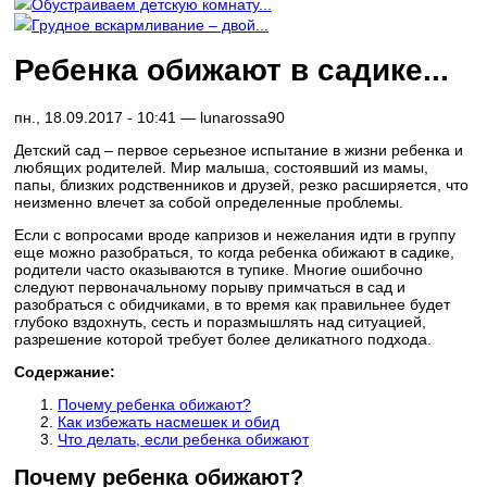
Обустраиваем детскую комнату...
Грудное вскармливание – двой...
Ребенка обижают в садике...
пн., 18.09.2017 - 10:41 —
lunarossa90
Детский сад – первое серьезное испытание в жизни ребенка и
любящих родителей. Мир малыша, состоявший из мамы,
папы, близких родственников и друзей, резко расширяется, что
неизменно влечет за собой определенные проблемы.
Если с вопросами вроде капризов и нежелания идти в группу
еще можно разобраться, то когда ребенка обижают в садике,
родители часто оказываются в тупике. Многие ошибочно
следуют первоначальному порыву примчаться в сад и
разобраться с обидчиками, в то время как правильнее будет
глубоко вздохнуть, сесть и поразмышлять над ситуацией,
разрешение которой требует более деликатного подхода.
Содержание:
Почему ребенка обижают?
Как избежать насмешек и обид
Что делать, если ребенка обижают
Почему ребенка обижают?