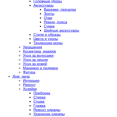
Головные уборы
Аксессуары
Варежки, перчатки
Зонты
Очки
Ремни, пояса
Сумки
Шейные аксессуары
Стили и образы
Цвета и узоры
Тенденции моды
Украшения
Косметика, макияж
Уход за волосами
Уход за лицом
Уход за кожей
Маникюр и педикюр
Фигура
Дом, дача
Интерьер
Ремонт
Хозяйке
Приборка
Стирка
Сушка
Глажка
Ремонт одежды
Хранение одежды