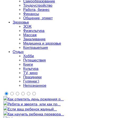
Самообразование
Трудоустройство
Работа, бизнес
Финансы
Общение, этикет
Здоровье
ЗОЖ
Физкультура
Массаж
Закаливание
Медицина и здоровье
Контрацепция
Отдых
Хобби
Путешествия
Книги
Культура
TV, кино
Праздники
Гулянки:)
Непознанное
Как отметить день рождения р...
Ребята и зверята, или как пр...
Если ваш ребенок жадный...
Как научить ребенка перевора...