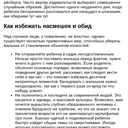
айсберга. Часто жертву издевательств выбирают совершенно
случайным образом. Достаточно одного неудачного дня, когда
ребенок беспричинно расплакался или напрудил в штанишки,
как обидчики тут как тут.
Как избежать насмешек и обид
Над случаем люди, к сожалению, не властны, однако
существует несколько превентивных мер, способных уберечь
малыша от становления объектом колкостей:
Не отправляйте ребенка в садик неподготовленным.
Нельзя просто поставить малыша перед фактом, нужно
много и долго с ним разговаривать. Если родитель
объяснит основные порядки, возможные модели
поведения других детей, расскажет, как следует вести
себя и как нет – это поможет избежать десятков
неприятных моментов. Беседовать с малышом нужно
неоднократно, так как с первого раза он вряд ли что-
нибудь усвоит.
Не поленитесь и последите за современной модой. Это
касается и одежды, и массовой культуры. Возможно, вам
хочется вырастить глубоко образованного человека с
томиком Бродского на тумбочке, но это не значит, что в
трехлетнем возрасте его не заинтересует мультфильм
про пони. Хорошо одетый и подкованный ребенок
быстро найдет общие темы со сверстниками. Иногда
игрушка популярного персонажа может послужить