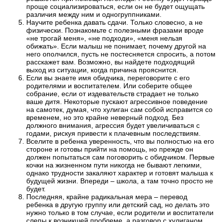
проще социализироваться, если он не будет ощущать
различия между ним и одногруппниками.
Научите ребенка давать сдачи. Только словесно, а не
физически. Познакомьте с полезными фразами вроде
«не трогай меня», «не подходи», «меня нельзя
обижать». Если малыш не понимает, почему другой на
него ополчился, пусть не постесняется спросить, а потом
расскажет вам. Возможно, вы найдете подходящий
выход из ситуации, когда причина прояснится.
Если вы знаете имя обидчика, переговорите с его
родителями и воспитателем. Или соберите общее
собрание, если от издевательств страдает не только
ваше дитя. Некоторые пускают агрессивное поведение
на самотек, думая, что хулиган сам собой исправится со
временем, но это крайне неверный подход. Без
должного внимания, агрессия будет увеличиваться с
годами, рискуя привести к плачевным последствиям.
Вселите в ребенка уверенность, что вы полностью на его
стороне и готовы прийти на помощь, но прежде он
должен попытаться сам поговорить с обидчиком. Первые
кочки на жизненном пути никогда не бывают легкими,
однако трудности закаляют характер и готовят малыша к
будущей жизни. Впереди – школа, а там точно просто не
будет.
Последняя, крайне радикальная мера – перевод
ребенка в другую группу или детский сад, но делать это
нужно только в том случае, если родители и воспитатели
слепы к возникшей проблеме, а разговор с хулиганом