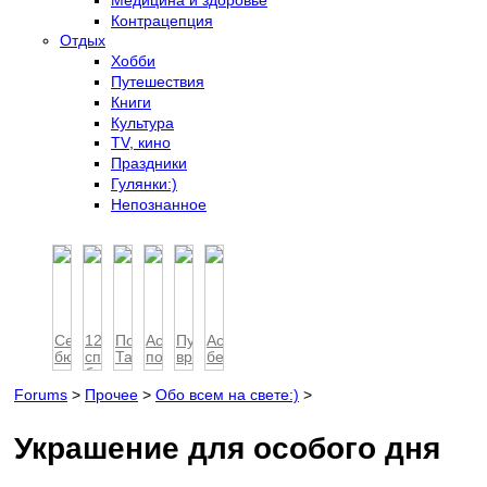
Контрацепция
Отдых
Хобби
Путешествия
Книги
Культура
TV, кино
Праздники
Гулянки:)
Непознанное
Семейный
12
По
Астрология
Пусть
Астрология
бюджет:
способов
Таиланду
подарка
вредная
беременности
учимся
борьбы
на
привычка
экон...
с
авто
раста...
Forums
>
Прочее
>
Обо всем на свете:)
>
депресс...
Украшение для особого дня