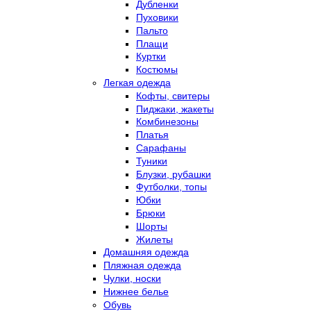
Дубленки
Пуховики
Пальто
Плащи
Куртки
Костюмы
Легкая одежда
Кофты, свитеры
Пиджаки, жакеты
Комбинезоны
Платья
Сарафаны
Туники
Блузки, рубашки
Футболки, топы
Юбки
Брюки
Шорты
Жилеты
Домашняя одежда
Пляжная одежда
Чулки, носки
Нижнее белье
Обувь