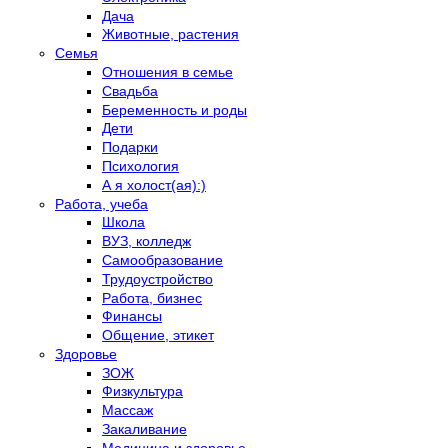
Дача
Животные, растения
Семья
Отношения в семье
Свадьба
Беременность и роды
Дети
Подарки
Психология
А я холост(ая):)
Работа, учеба
Школа
ВУЗ, колледж
Самообразование
Трудоустройство
Работа, бизнес
Финансы
Общение, этикет
Здоровье
ЗОЖ
Физкультура
Массаж
Закаливание
Медицина и здоровье