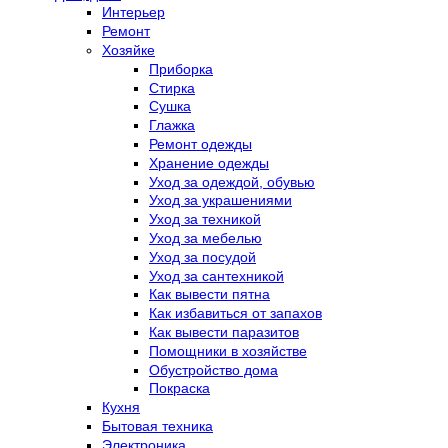
Интерьер
Ремонт
Хозяйке
Приборка
Стирка
Сушка
Глажка
Ремонт одежды
Хранение одежды
Уход за одеждой, обувью
Уход за украшениями
Уход за техникой
Уход за мебелью
Уход за посудой
Уход за сантехникой
Как вывести пятна
Как избавиться от запахов
Как вывести паразитов
Помощники в хозяйстве
Обустройство дома
Покраска
Кухня
Бытовая техника
Электроника