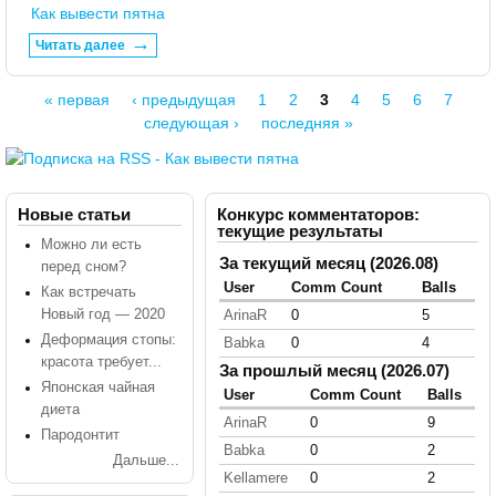
Как вывести пятна
Читать далее
« первая
‹ предыдущая
1
2
3
4
5
6
7
Страницы
следующая ›
последняя »
Новые статьи
Конкурс комментаторов:
текущие результаты
Можно ли есть
За текущий месяц (2026.08)
перед сном?
User
Comm Count
Balls
Как встречать
Новый год — 2020
ArinaR
0
5
Деформация стопы:
Babka
0
4
красота требует...
За прошлый месяц (2026.07)
Японская чайная
User
Comm Count
Balls
диета
ArinaR
0
9
Пародонтит
Babka
0
2
Дальше...
Kellamere
0
2