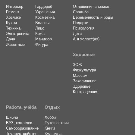
Интерьер
Гардероб
Отношения в семье
Ремонт
Украшения
Свадьба
Хозяйке
Косметика
Беременность и роды
Кухня
Волосы
Подарки
Техника
Лицо
Психология
Электроника
Кожа
Дети
Дача
Маникюр
А я холост(ая)
Животные
Фигура
Здоровье
ЗОЖ
Физкультура
Массаж
Закаливание
Здоровье
Контрацепция
Работа, учёба
Отдых
Школа
Хобби
ВУЗ, колледж
Путешествия
Самообразование
Книги
Трудоустройство
Культура