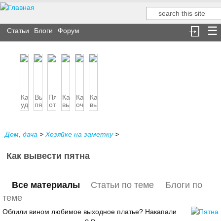
Поиск
Форма поиска
Статьи
Блоги
Форум
Как
Выводим
Пятна
Как
Как
Как
удалить
пятна
от
вывести
очистить
вывести
пятно
в
утюга
пятна
парафин
пятна
от
полевых
ржавчины
с
пасты
краски...
усло...
с...
одежды
от
Дом, дача
>
Хозяйке на заметку
ш...
>
Как вывести пятна
Все материалы
Статьи по теме
Блоги по
теме
Облили вином любимое выходное платье? Накапали