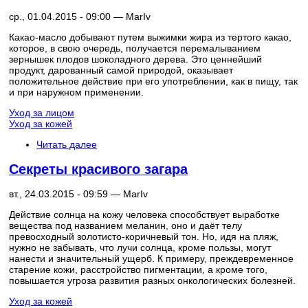
ср., 01.04.2015 - 09:00 —
MarIv
Какао-масло добывают путем выжимки жира из тертого какао,
которое, в свою очередь, получается перемалыванием
зернышек плодов шоколадного дерева. Это ценнейший
продукт, дарованный самой природой, оказывает
положительное действие при его употреблении, как в пищу, так
и при наружном применении.
Уход за лицом
Уход за кожей
Читать далее
Секреты красивого загара
вт., 24.03.2015 - 09:59 —
MarIv
Действие солнца на кожу человека способствует выработке
вещества под названием меланин, оно и даёт телу
превосходный золотисто-коричневый тон. Но, идя на пляж,
нужно не забывать, что лучи солнца, кроме пользы, могут
нанести и значительный ущерб. К примеру, преждевременное
старение кожи, расстройство пигментации, а кроме того,
повышается угроза развития разных онкологических болезней.
Уход за кожей