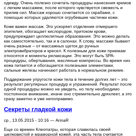
одежду. Очень полезно сочетать процедуры нанесения кремов
с легким массажем, после которого чувствуется свежесть и
прилив сил. Массаж хорошо сочетается со скрабами, с
помощью которых удаляются огрубевшие частички кожи.
Коже важен массаж. Это ускоряет отделение отмершего
эпителия, обогащает кислородом, притоком крови,
предупреждает целлюлитные образования. Это можно делать
как самостоятельно, так и в салонах. К слову, массажи бывают
очень разные – от массажных щеток до ручных
электровибраторов и кресел. К полезным для кожи приемам
относятся и моменты релаксации. Это могут быть SPA-
процедуры, обертывания, масляные компрессы. Во время них
кожа питается и обогащается полезными элементами,
сальные железы начинают работать в нормальном режиме.
Поддержание упругости кожи тела в течение долгих лет – это
результат регулярных процедур и упражнений. Результат после
одной процедуры можно не увидеть, но телу необходимо
постоянное внимание, иначе оно стремительно дряхлеет, а это
сразу заметно и уже непоправимо.
Секреты гладкой кожи
ср., 13.05.2015 - 10:16 —
ArinaR
Еще со времен Клеопатры, которая славилась своей
шелковистой и мраморной кожей, эта часть тела считается