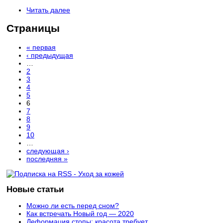
Читать далее
Страницы
« первая
‹ предыдущая
…
2
3
4
5
6
7
8
9
10
…
следующая ›
последняя »
Новые статьи
Можно ли есть перед сном?
Как встречать Новый год — 2020
Деформация стопы: красота требует...