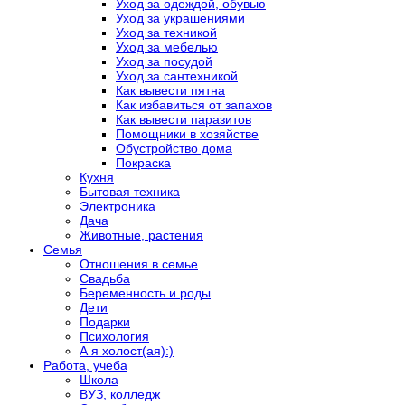
Уход за одеждой, обувью
Уход за украшениями
Уход за техникой
Уход за мебелью
Уход за посудой
Уход за сантехникой
Как вывести пятна
Как избавиться от запахов
Как вывести паразитов
Помощники в хозяйстве
Обустройство дома
Покраска
Кухня
Бытовая техника
Электроника
Дача
Животные, растения
Семья
Отношения в семье
Свадьба
Беременность и роды
Дети
Подарки
Психология
А я холост(ая):)
Работа, учеба
Школа
ВУЗ, колледж