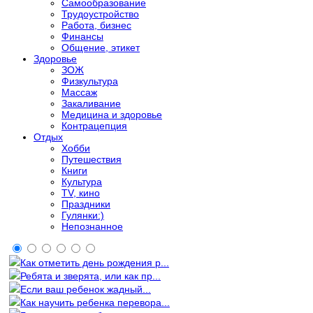
Самообразование
Трудоустройство
Работа, бизнес
Финансы
Общение, этикет
Здоровье
ЗОЖ
Физкультура
Массаж
Закаливание
Медицина и здоровье
Контрацепция
Отдых
Хобби
Путешествия
Книги
Культура
TV, кино
Праздники
Гулянки:)
Непознанное
Как отметить день рождения р...
Ребята и зверята, или как пр...
Если ваш ребенок жадный...
Как научить ребенка перевора...