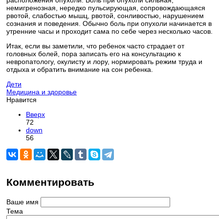
расположения опухоли. Боль при опухоли сильная,
немигренозная, нередко пульсирующая, сопровождающаяся
рвотой, слабостью мышц, рвотой, сонливостью, нарушением
сознания и поведения. Обычно боль при опухоли начинается в
утренние часы и проходит сама по себе через несколько часов.
Итак, если вы заметили, что ребенок часто страдает от
головных болей, пора записать его на консультацию к
невропатологу, окулисту и лору, нормировать режим труда и
отдыха и обратить внимание на сон ребенка.
Дети
Медицина и здоровье
Нравится
Вверх
72
down
56
Комментировать
Ваше имя
Тема