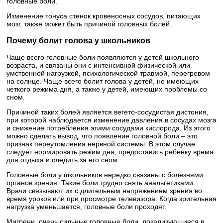
головные боли.
Изменение тонуса стенок кровеносных сосудов, питающих
мозг, также может быть причиной головных болей.
Почему болит голова у школьников
Чаще всего головные боли появляются у детей школьного
возраста, и связаны они с интенсивной физической или
умственной нагрузкой, психологической травмой, перегревом
на солнце. Чаще всего болит голова у детей, не имеющих
четкого режима дня, а также у детей, имеющих проблемы со
сном.
Причиной таких болей является вегето-сосудистая дистония,
при которой наблюдается изменение давления в сосудах мозга
и снижение потребления этими сосудами кислорода. Из этого
можно сделать вывод, что появление головной боли – это
признак переутомления нервной системы. В этом случае
следует нормировать режим дня, предоставить ребенку время
для отдыха и следить за его сном.
Головные боли у школьников нередко связаны с болезнями
органов зрения. Такие боли трудно снять анальгетиками.
Врачи связывают их с длительным напряжением зрения во
время уроков или при просмотре телевизора. Когда зрительная
нагрузка уменьшается, головные боли проходят.
Мигрени, очень сильные головные боли, локализующиеся в