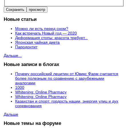
Новые статьи
Можно ли есть перед сном?
Как встречать Новый год — 2020
Деформация стопы: красота требует...
Японская чайная диета
Пародонтит
Дальше...
Новые записи в блогах
Почему российский лецитин от Ювикс Фарм считается
более полезным по сравнению с зарубежными
аналогами
1000
Whitening: Online Pharmacy
Whitening: Online Pharmacy
Казахстан и спорт: гордость нации, энергия улиц и дух
соревнования
Дальше
Новые темы на форуме