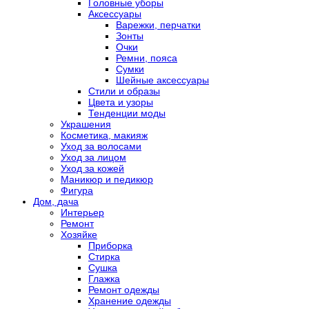
Головные уборы
Аксессуары
Варежки, перчатки
Зонты
Очки
Ремни, пояса
Сумки
Шейные аксессуары
Стили и образы
Цвета и узоры
Тенденции моды
Украшения
Косметика, макияж
Уход за волосами
Уход за лицом
Уход за кожей
Маникюр и педикюр
Фигура
Дом, дача
Интерьер
Ремонт
Хозяйке
Приборка
Стирка
Сушка
Глажка
Ремонт одежды
Хранение одежды