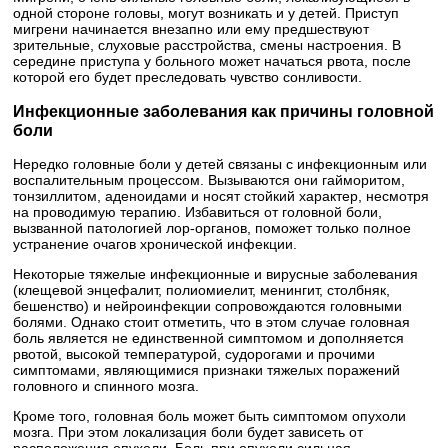
одной стороне головы, могут возникать и у детей. Приступ
мигрени начинается внезапно или ему предшествуют
зрительные, слуховые расстройства, смены настроения. В
середине приступа у больного может начаться рвота, после
которой его будет преследовать чувство сонливости.
Инфекционные заболевания как причины головной
боли
Нередко головные боли у детей связаны с инфекционным или
воспалительным процессом. Вызываются они гайморитом,
тонзиллитом, аденоидами и носят стойкий характер, несмотря
на проводимую терапию. Избавиться от головной боли,
вызванной патологией лор-органов, поможет только полное
устранение очагов хронической инфекции.
Некоторые тяжелые инфекционные и вирусные заболевания
(клещевой энцефалит, полиомиелит, менингит, столбняк,
бешенство) и нейроинфекции сопровождаются головными
болями. Однако стоит отметить, что в этом случае головная
боль является не единственной симптомом и дополняется
рвотой, высокой температурой, судорогами и прочими
симптомами, являющимися признаки тяжелых поражений
головного и спинного мозга.
Кроме того, головная боль может быть симптомом опухоли
мозга. При этом локализация боли будет зависеть от