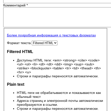
Комментарий
*
Более подробная информация о текстовых форматах
Формат текста
Filtered HTML
Доступны HTML теги: <em> <strong> <cite> <code>
<ul> <ol> <li> <dl> <dt> <dd> <img> <sup> <sub>
<strike> <blockquote> <table> <tr> <td> <thead> <th>
<hr> <u>
Строки и параграфы переносятся автоматически.
Plain text
HTML-теги не обрабатываются и показываются как
обычный текст
Адреса страниц и электронной почты автоматически
преобразуются в ссылки.
Строки и параграфы переносятся автоматически.