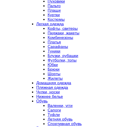
Пуховики
Пальто
Плащи
Куртки
Костюмы
Легкая одежда
Кофты, свитеры
Пиджаки, жакеты
Комбинезоны
Платья
Сарафаны
Туники
Блузки, рубашки
Футболки, топы
Юбки
Брюки
Шорты
Жилеты
Домашняя одежда
Пляжная одежда
Чулки, носки
Нижнее белье
Обувь
Валенки, угги
Сапоги
Туфли
Летняя обувь
Спортивная обувь