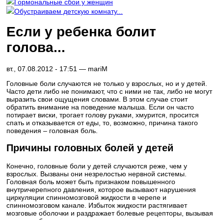
Гормональные сбои у женщин
Обустраиваем детскую комнату...
Если у ребенка болит
голова...
вт., 07.08.2012 - 17:51 —
mariM
Головные боли случаются не только у взрослых, но и у детей.
Часто дети либо не понимают, что с ними не так, либо не могут
выразить свои ощущения словами. В этом случае стоит
обратить внимание на поведение малыша. Если он часто
потирает виски, трогает голову руками, хмурится, просится
спать и отказывается от еды, то, возможно, причина такого
поведения – головная боль.
Причины головных болей у детей
Конечно, головные боли у детей случаются реже, чем у
взрослых. Вызваны они незрелостью нервной системы.
Головная боль может быть признаком повышенного
внутричерепного давления, которое вызывают нарушения
циркуляции спинномозговой жидкости в черепе и
спинномозговом канале. Избыток жидкости растягивает
мозговые оболочки и раздражает болевые рецепторы, вызывая