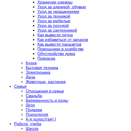
Хранение одежды
Уход за одеждой, обувью
Уход за украшениями
Уход за техникой
Уход за мебелью
Уход за посудой
Уход за сантехникой
Как вывести пятна
Как избавиться от запахов
Как вывести паразитов
Помощники в хозяйстве
Обустройство дома
Покраска
Кухня
Бытовая техника
Электроника
Дача
Животные, растения
Семья
Отношения в семье
Свадьба
Беременность и роды
Дети
Подарки
Психология
А я холост(ая):)
Работа, учеба
Школа