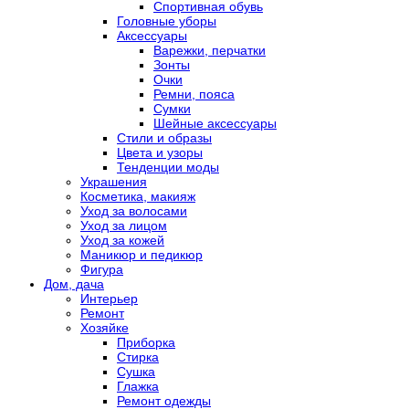
Спортивная обувь
Головные уборы
Аксессуары
Варежки, перчатки
Зонты
Очки
Ремни, пояса
Сумки
Шейные аксессуары
Стили и образы
Цвета и узоры
Тенденции моды
Украшения
Косметика, макияж
Уход за волосами
Уход за лицом
Уход за кожей
Маникюр и педикюр
Фигура
Дом, дача
Интерьер
Ремонт
Хозяйке
Приборка
Стирка
Сушка
Глажка
Ремонт одежды