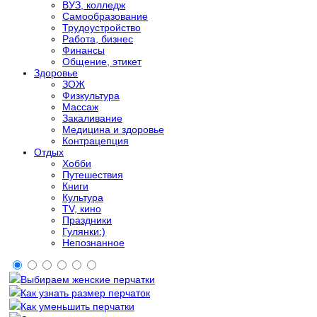
ВУЗ, колледж
Самообразование
Трудоустройство
Работа, бизнес
Финансы
Общение, этикет
Здоровье
ЗОЖ
Физкультура
Массаж
Закаливание
Медицина и здоровье
Контрацепция
Отдых
Хобби
Путешествия
Книги
Культура
TV, кино
Праздники
Гулянки:)
Непознанное
Выбираем женские перчатки
Как узнать размер перчаток
Как уменьшить перчатки