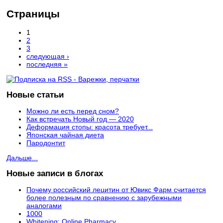
Страницы
1
2
3
следующая ›
последняя »
Новые статьи
Можно ли есть перед сном?
Как встречать Новый год — 2020
Деформация стопы: красота требует...
Японская чайная диета
Пародонтит
Дальше...
Новые записи в блогах
Почему российский лецитин от Ювикс Фарм считается
более полезным по сравнению с зарубежными
аналогами
1000
Whitening: Online Pharmacy