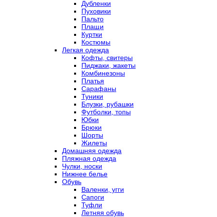
Дубленки
Пуховики
Пальто
Плащи
Куртки
Костюмы
Легкая одежда
Кофты, свитеры
Пиджаки, жакеты
Комбинезоны
Платья
Сарафаны
Туники
Блузки, рубашки
Футболки, топы
Юбки
Брюки
Шорты
Жилеты
Домашняя одежда
Пляжная одежда
Чулки, носки
Нижнее белье
Обувь
Валенки, угги
Сапоги
Туфли
Летняя обувь