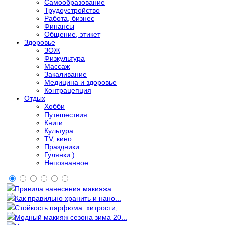
Самообразование
Трудоустройство
Работа, бизнес
Финансы
Общение, этикет
Здоровье
ЗОЖ
Физкультура
Массаж
Закаливание
Медицина и здоровье
Контрацепция
Отдых
Хобби
Путешествия
Книги
Культура
TV, кино
Праздники
Гулянки:)
Непознанное
Правила нанесения макияжа
Как правильно хранить и нано...
Стойкость парфюма: хитрости,...
Модный макияж сезона зима 20...