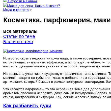
Хитрости макияжа
Маски для лица. Какие бывают?
Мода и красота
>
Косметика, парфюмерия, мак
Все материалы
Статьи по теме
Блоги по теме
Искусство скрыть недостатки кожи лица, а также усовершенство
потрясающих визуальных эффектов, а используя лечебную – пр
возраста, девушки учатся ухаживать за собой, выделять достоинс
На разные случаи жизни существуют различные типы макияжа. Т
макияж – акцент на губы или глаза, с добавлением коррекции ч
арт-макияж, который бывает в рамках конкурсов, маскарадов, б
Что касается парфюма – то это особенная тема для дополнения
ароматом способен испортить даже самый безупречный образ. Ар
стилю, настроению и ситуации. Так, легкие и свежие запахи реко
Как разбавить духи