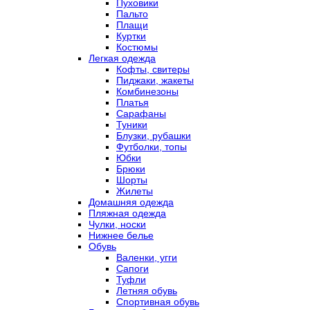
Пуховики
Пальто
Плащи
Куртки
Костюмы
Легкая одежда
Кофты, свитеры
Пиджаки, жакеты
Комбинезоны
Платья
Сарафаны
Туники
Блузки, рубашки
Футболки, топы
Юбки
Брюки
Шорты
Жилеты
Домашняя одежда
Пляжная одежда
Чулки, носки
Нижнее белье
Обувь
Валенки, угги
Сапоги
Туфли
Летняя обувь
Спортивная обувь