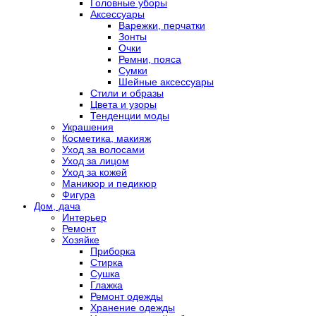
Головные уборы
Аксессуары
Варежки, перчатки
Зонты
Очки
Ремни, пояса
Сумки
Шейные аксессуары
Стили и образы
Цвета и узоры
Тенденции моды
Украшения
Косметика, макияж
Уход за волосами
Уход за лицом
Уход за кожей
Маникюр и педикюр
Фигура
Дом, дача
Интерьер
Ремонт
Хозяйке
Приборка
Стирка
Сушка
Глажка
Ремонт одежды
Хранение одежды