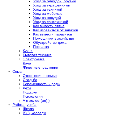
Уход за одеждой, обувью
Уход за украшениями
Уход за техникой
Уход за мебелью
Уход за посудой
Уход за сантехникой
Как вывести пятна
Как избавиться от запахов
Как вывести паразитов
Помощники в хозяйстве
Обустройство дома
Покраска
Кухня
Бытовая техника
Электроника
Дача
Животные, растения
Семья
Отношения в семье
Свадьба
Беременность и роды
Дети
Подарки
Психология
А я холост(ая):)
Работа, учеба
Школа
ВУЗ, колледж