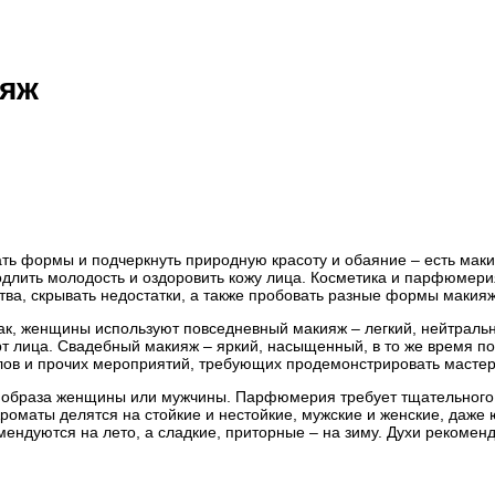
ияж
вать формы и подчеркнуть природную красоту и обаяние – есть ма
одлить молодость и оздоровить кожу лица. Косметика и парфюмер
тва, скрывать недостатки, а также пробовать разные формы макияж
ак, женщины используют повседневный макияж – легкий, нейтральн
ерт лица. Свадебный макияж – яркий, насыщенный, в то же время п
алов и прочих мероприятий, требующих продемонстрировать мастер
 образа женщины или мужчины. Парфюмерия требует тщательного п
оматы делятся на стойкие и нестойкие, мужские и женские, даже 
мендуются на лето, а сладкие, приторные – на зиму. Духи рекоменд