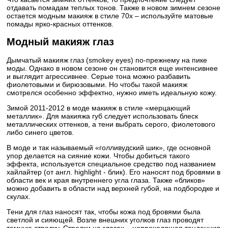
отдавать помадам теплых тонов. Также в новом зимнем сезоне
остается модным макияж в стиле 70х – используйте матовые
помады ярко-красных оттенков.
Модный макияж глаз
Дымчатый макияж глаз (smokey eyes) по-прежнему на пике
моды. Однако в новом сезоне он становится еще интенсивнее
и выглядит агрессивнее. Серые тона можно разбавить
фиолетовыми и бирюзовыми. Но чтобы такой макияж
смотрелся особенно эффектно, нужно иметь идеальную кожу.
Зимой 2011-2012 в моде макияж в стиле «мерцающий
металлик». Для макияжа губ следует использовать блеск
металлических оттенков, а тени выбрать серого, фиолетового
либо синего цветов.
В моде и так называемый «голливудский шик», где основной
упор делается на сияние кожи. Чтобы добиться такого
эффекта, используется специальное средство под названием
хайлайтер (от англ. highlight - блик). Его наносят под бровями в
области век и края внутреннего угла глаза. Также «бликов»
можно добавить в области над верхней губой, на подбородке и
скулах.
Тени для глаз наносят так, чтобы кожа под бровями была
светлой и сияющей. Возле внешних уголков глаз проводят