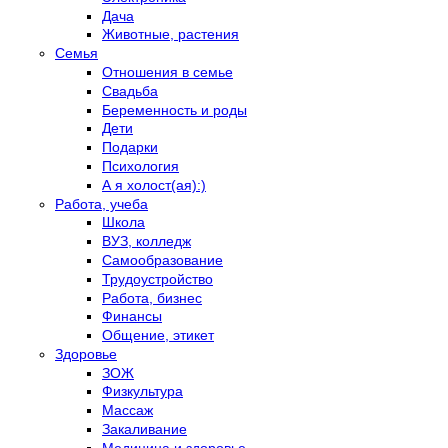
Дача
Животные, растения
Семья
Отношения в семье
Свадьба
Беременность и роды
Дети
Подарки
Психология
А я холост(ая):)
Работа, учеба
Школа
ВУЗ, колледж
Самообразование
Трудоустройство
Работа, бизнес
Финансы
Общение, этикет
Здоровье
ЗОЖ
Физкультура
Массаж
Закаливание
Медицина и здоровье