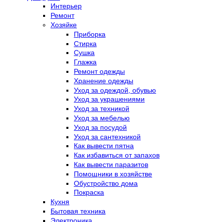
Интерьер
Ремонт
Хозяйке
Приборка
Стирка
Сушка
Глажка
Ремонт одежды
Хранение одежды
Уход за одеждой, обувью
Уход за украшениями
Уход за техникой
Уход за мебелью
Уход за посудой
Уход за сантехникой
Как вывести пятна
Как избавиться от запахов
Как вывести паразитов
Помощники в хозяйстве
Обустройство дома
Покраска
Кухня
Бытовая техника
Электроника