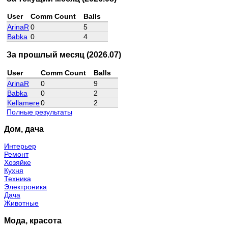
User
Comm Count
Balls
ArinaR
0
5
Babka
0
4
За прошлый месяц (2026.07)
User
Comm Count
Balls
ArinaR
0
9
Babka
0
2
Kellamere
0
2
Полные результаты
Дом, дача
Интерьер
Ремонт
Хозяйке
Кухня
Техника
Электроника
Дача
Животные
Мода, красота