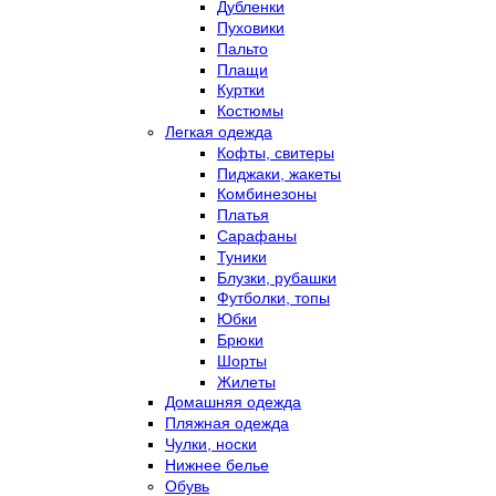
Дубленки
Пуховики
Пальто
Плащи
Куртки
Костюмы
Легкая одежда
Кофты, свитеры
Пиджаки, жакеты
Комбинезоны
Платья
Сарафаны
Туники
Блузки, рубашки
Футболки, топы
Юбки
Брюки
Шорты
Жилеты
Домашняя одежда
Пляжная одежда
Чулки, носки
Нижнее белье
Обувь