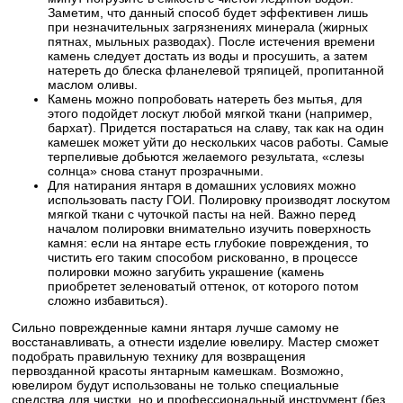
Заметим, что данный способ будет эффективен лишь
при незначительных загрязнениях минерала (жирных
пятнах, мыльных разводах). После истечения времени
камень следует достать из воды и просушить, а затем
натереть до блеска фланелевой тряпицей, пропитанной
маслом оливы.
Камень можно попробовать натереть без мытья, для
этого подойдет лоскут любой мягкой ткани (например,
бархат). Придется постараться на славу, так как на один
камешек может уйти до нескольких часов работы. Самые
терпеливые добьются желаемого результата, «слезы
солнца» снова станут прозрачными.
Для натирания янтаря в домашних условиях можно
использовать пасту ГОИ. Полировку производят лоскутом
мягкой ткани с чуточкой пасты на ней. Важно перед
началом полировки внимательно изучить поверхность
камня: если на янтаре есть глубокие повреждения, то
чистить его таким способом рискованно, в процессе
полировки можно загубить украшение (камень
приобретет зеленоватый оттенок, от которого потом
сложно избавиться).
Сильно поврежденные камни янтаря лучше самому не
восстанавливать, а отнести изделие ювелиру. Мастер сможет
подобрать правильную технику для возвращения
первозданной красоты янтарным камешкам. Возможно,
ювелиром будут использованы не только специальные
средства для чистки, но и профессиональный инструмент (без