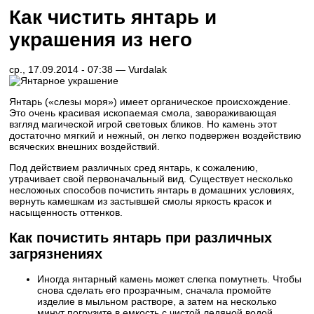
Как чистить янтарь и
украшения из него
ср., 17.09.2014 - 07:38 —
Vurdalak
Янтарь («слезы моря») имеет органическое происхождение.
Это очень красивая ископаемая смола, завораживающая
взгляд магической игрой световых бликов. Но камень этот
достаточно мягкий и нежный, он легко подвержен воздействию
всяческих внешних воздействий.
Под действием различных сред янтарь, к сожалению,
утрачивает свой первоначальный вид. Существует несколько
несложных способов почистить янтарь в домашних условиях,
вернуть камешкам из застывшей смолы яркость красок и
насыщенность оттенков.
Как почистить янтарь при различных
загрязнениях
Иногда янтарный камень может слегка помутнеть. Чтобы
снова сделать его прозрачным, сначала промойте
изделие в мыльном растворе, а затем на несколько
минут погрузите в емкость с чистой ледяной водой.