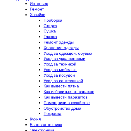
Интерьер
Ремонт
Хозяйке
Приборка
Стирка
Сушка
Глажка
Ремонт одежды
Хранение одежды
Уход за одеждой, обувью
Уход за украшениями
Уход за техникой
Уход за мебелью
Уход за посудой
Уход за сантехникой
Как вывести пятна
Как избавиться от запахов
Как вывести паразитов
Помощники в хозяйстве
Обустройство дома
Покраска
Кухня
Бытовая техника
Электроника