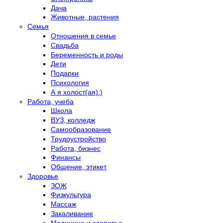
Дача
Животные, растения
Семья
Отношения в семье
Свадьба
Беременность и роды
Дети
Подарки
Психология
А я холост(ая):)
Работа, учеба
Школа
ВУЗ, колледж
Самообразование
Трудоустройство
Работа, бизнес
Финансы
Общение, этикет
Здоровье
ЗОЖ
Физкультура
Массаж
Закаливание
Медицина и здоровье