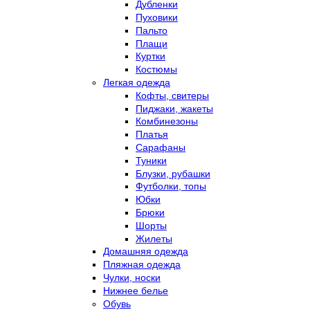
Дубленки
Пуховики
Пальто
Плащи
Куртки
Костюмы
Легкая одежда
Кофты, свитеры
Пиджаки, жакеты
Комбинезоны
Платья
Сарафаны
Туники
Блузки, рубашки
Футболки, топы
Юбки
Брюки
Шорты
Жилеты
Домашняя одежда
Пляжная одежда
Чулки, носки
Нижнее белье
Обувь