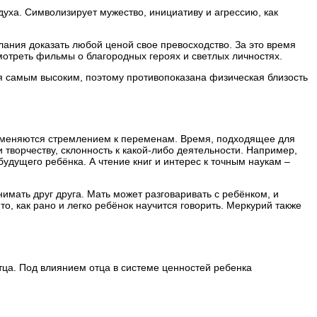
уха. Символизирует мужество, инициативу и агрессию, как
елания доказать любой ценой свое превосходство. За это время
мотреть фильмы о благородных героях и светлых личностях.
я самым высоким, поэтому противопоказана физическая близость
 сменяются стремлением к переменам. Время, подходящее для
творчеству, склонность к какой-либо деятельности. Например,
удущего ребёнка. А чтение книг и интерес к точным наукам –
имать друг друга. Мать может разговаривать с ребёнком, и
о, как рано и легко ребёнок научится говорить. Меркурий также
отца. Под влиянием отца в системе ценностей ребенка