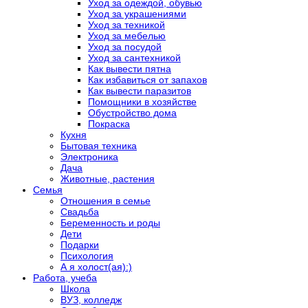
Уход за одеждой, обувью
Уход за украшениями
Уход за техникой
Уход за мебелью
Уход за посудой
Уход за сантехникой
Как вывести пятна
Как избавиться от запахов
Как вывести паразитов
Помощники в хозяйстве
Обустройство дома
Покраска
Кухня
Бытовая техника
Электроника
Дача
Животные, растения
Семья
Отношения в семье
Свадьба
Беременность и роды
Дети
Подарки
Психология
А я холост(ая):)
Работа, учеба
Школа
ВУЗ, колледж