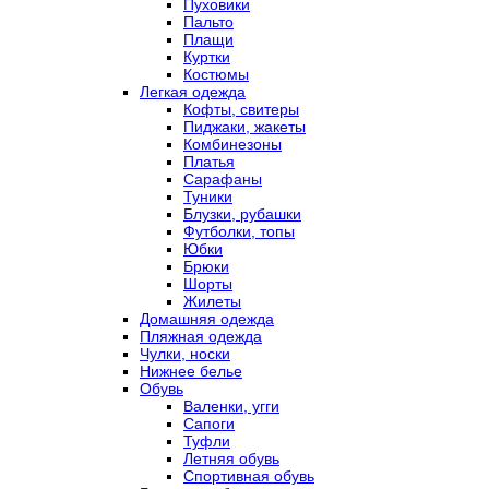
Пуховики
Пальто
Плащи
Куртки
Костюмы
Легкая одежда
Кофты, свитеры
Пиджаки, жакеты
Комбинезоны
Платья
Сарафаны
Туники
Блузки, рубашки
Футболки, топы
Юбки
Брюки
Шорты
Жилеты
Домашняя одежда
Пляжная одежда
Чулки, носки
Нижнее белье
Обувь
Валенки, угги
Сапоги
Туфли
Летняя обувь
Спортивная обувь