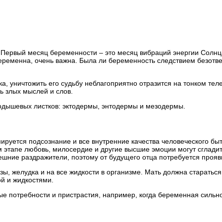
х. Первый месяц беременности – это месяц вибраций энергии Солн
еременна, очень важна. Была ли беременность следствием безотве
а, уничтожить его судьбу неблагоприятно отразится на тонком теле
ь злых мыслей и слов.
родышевых листков: эктодермы, энтодермы и мезодермы.
ируется подсознание и все внутренние качества человеческого быт
ом этапе любовь, милосердие и другие высшие эмоции могут сглад
ешние раздражители, поэтому от будущего отца потребуется прояви
зы, желудка и на все жидкости в организме. Мать должна старатьс
ой и жидкостями.
 потребности и пристрастия, например, когда беременная сильно 