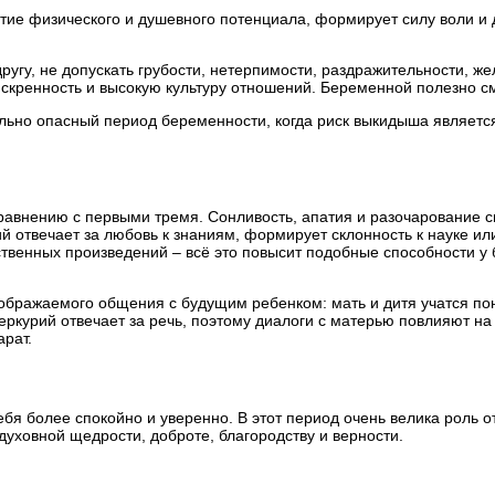
тие физического и душевного потенциала, формирует силу воли и д
ругу, не допускать грубости, нетерпимости, раздражительности, ж
скренность и высокую культуру отношений. Беременной полезно с
ольно опасный период беременности, когда риск выкидыша являетс
равнению с первыми тремя. Сонливость, апатия и разочарование
отвечает за любовь к знаниям, формирует склонность к науке или 
венных произведений – всё это повысит подобные способности у б
оображаемого общения с будущим ребенком: мать и дитя учатся пон
ркурий отвечает за речь, поэтому диалоги с матерью повлияют на т
рат.
ебя более спокойно и уверенно. В этот период очень велика роль 
духовной щедрости, доброте, благородству и верности.