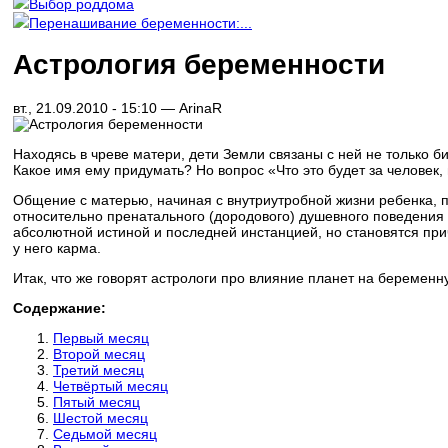
Выбор роддома
Перенашивание беременности:...
Астрология беременности
вт., 21.09.2010 - 15:10 —
ArinaR
Находясь в чреве матери, дети Земли связаны с ней не только би
Какое имя ему придумать? Но вопрос «Что это будет за человек,
Общение с матерью, начиная с внутриутробной жизни ребенка, по
относительно пренатального (дородового) душевного поведения
абсолютной истиной и последней инстанцией, но становятся прич
у него карма.
Итак, что же говорят астрологи про влияние планет на беремен
Содержание:
Первый месяц
Второй месяц
Третий месяц
Четвёртый месяц
Пятый месяц
Шестой месяц
Седьмой месяц