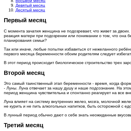
Восьмой месяц
Девятый месяц
Десятый месяц
Первый месяц
С момента зачатия женщина не подозревает, что живет за двои
реакция матери при подозрении или понимании о том, что она б
планирования семьи?
Так или иначе, любые попытки избавиться от нежеланного ребёнк
первого месяца беременности обоим родителям следует избегат
В этот период происходит биологическое строительство трех за
Второй месяц
Это самый таинственный этап беременности - время, когда форм
- Луны. Луна отвечает за нашу душу и наше подсознание. На эт
период женщина чувствительна и спонтанно реагирует на все вн
Луна влияет на систему внутренних желез, мозга, молочной желе
не курить и не пить алкогольных напитков, быть осторожной с ед
В лунный период обычно дают о себе знать неожиданные вкусовые
Третий месяц