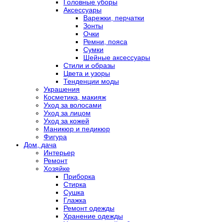
Головные уборы
Аксессуары
Варежки, перчатки
Зонты
Очки
Ремни, пояса
Сумки
Шейные аксессуары
Стили и образы
Цвета и узоры
Тенденции моды
Украшения
Косметика, макияж
Уход за волосами
Уход за лицом
Уход за кожей
Маникюр и педикюр
Фигура
Дом, дача
Интерьер
Ремонт
Хозяйке
Приборка
Стирка
Сушка
Глажка
Ремонт одежды
Хранение одежды