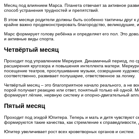
Месяц под влиянием Марса. Планета отвечает за активное разви
способ устранения трудностей и препятствий.
В этом месяце родители должны быть особенно тактичны друг к д
крайне важно продемонстрировать благородство, великодушие, и
Марс формирует голову ребёнка и определяет его пол. Это дов
и активные виды спорта.
Четвёртый месяц
Проходит под управлением Меркурия. Динамичный период, по с
расширения кругозора и повышения интеллекта матери. Меркурий 
посещение театров, прослушивание музыки, созерцание художест
соответственно, развивает полушарие, ответственное за логику.
Четвёртый месяц – это благоприятное начало реального, а не в
порой получает реакцию или ответ, понятный только ей одной. Ме
формирует лёгкие, нервную систему и опорно-двигательный аппа
Пятый месяц
Проходит под эгидой Юпитера. Теперь и мать и дитя чувствуют с
формируются такие качества, как стремление к справедливости, 
Юпитер увеличивает рост всех кроветворных органов и систем.