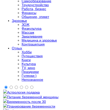
Самообразование
Трудоустройство
Работа, бизнес
Финансы
Общение, этикет
Здоровье
ЗОЖ
Физкультура
Массаж
Закаливание
Медицина и здоровье
Контрацепция
Отдых
Хобби
Путешествия
Книги
Культура
TV, кино
Праздники
Гулянки:)
Непознанное
Астрология подарка
Питание беременной женщины
Беременность после 30
Планирование беременности