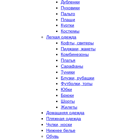
Дубленки
Пуховики
Пальто
Плащи
Куртки
Костюмы
Легкая одежда
Кофты, свитеры
Пиджаки, жакеты
Комбинезоны
Платья
Сарафаны
Туники
Блузки, рубашки
Футболки, топы
Юбки
Брюки
Шорты
Жилеты
Домашняя одежда
Пляжная одежда
Чулки, носки
Нижнее белье
Обувь