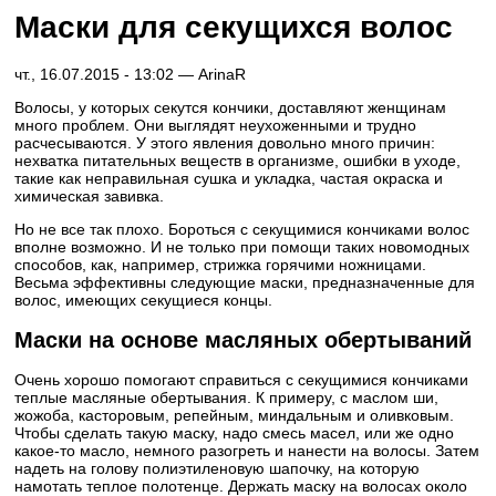
Маски для секущихся волос
чт., 16.07.2015 - 13:02 —
ArinaR
Волосы, у которых секутся кончики, доставляют женщинам
много проблем. Они выглядят неухоженными и трудно
расчесываются. У этого явления довольно много причин:
нехватка питательных веществ в организме, ошибки в уходе,
такие как неправильная сушка и укладка, частая окраска и
химическая завивка.
Но не все так плохо. Бороться с секущимися кончиками волос
вполне возможно. И не только при помощи таких новомодных
способов, как, например, стрижка горячими ножницами.
Весьма эффективны следующие маски, предназначенные для
волос, имеющих секущиеся концы.
Маски на основе масляных обертываний
Очень хорошо помогают справиться с секущимися кончиками
теплые масляные обертывания. К примеру, с маслом ши,
жожоба, касторовым, репейным, миндальным и оливковым.
Чтобы сделать такую маску, надо смесь масел, или же одно
какое-то масло, немного разогреть и нанести на волосы. Затем
надеть на голову полиэтиленовую шапочку, на которую
намотать теплое полотенце. Держать маску на волосах около