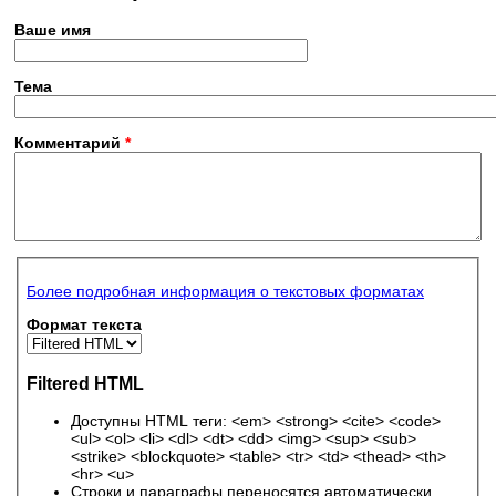
Ваше имя
Тема
Комментарий
*
Более подробная информация о текстовых форматах
Формат текста
Filtered HTML
Доступны HTML теги: <em> <strong> <cite> <code>
<ul> <ol> <li> <dl> <dt> <dd> <img> <sup> <sub>
<strike> <blockquote> <table> <tr> <td> <thead> <th>
<hr> <u>
Строки и параграфы переносятся автоматически.