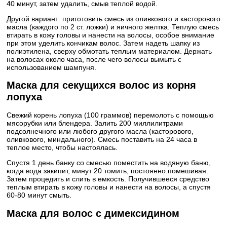
40 минут, затем удалить, смыв теплой водой.
Другой вариант: приготовить смесь из оливкового и касторового
масла (каждого по 2 ст. ложки) и яичного желтка. Теплую смесь
втирать в кожу головы и нанести на волосы, особое внимание
при этом уделить кончикам волос. Затем надеть шапку из
полиэтилена, сверху обмотать теплым материалом. Держать
на волосах около часа, после чего волосы вымыть с
использованием шампуня.
Маска для секущихся волос из корня
лопуха
Свежий корень лопуха (100 граммов) перемолоть с помощью
мясорубки или блендера. Залить 200 миллилитрами
подсолнечного или любого другого масла (касторового,
оливкового, миндального). Смесь поставить на 24 часа в
теплое место, чтобы настоялась.
Спустя 1 день банку со смесью поместить на водяную баню,
когда вода закипит, минут 20 томить, постоянно помешивая.
Затем процедить и слить в емкость. Получившееся средство
теплым втирать в кожу головы и нанести на волосы, а спустя
60-80 минут смыть.
Маска для волос с димексидином