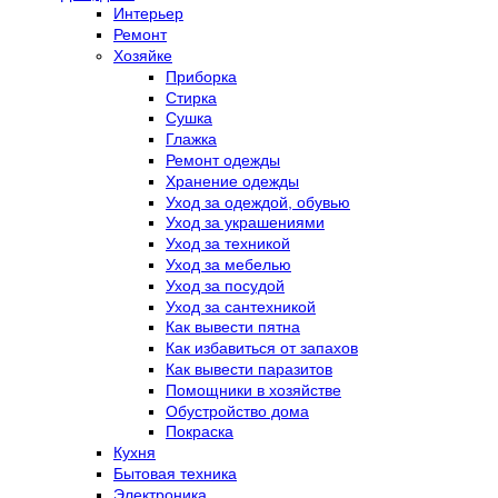
Интерьер
Ремонт
Хозяйке
Приборка
Стирка
Сушка
Глажка
Ремонт одежды
Хранение одежды
Уход за одеждой, обувью
Уход за украшениями
Уход за техникой
Уход за мебелью
Уход за посудой
Уход за сантехникой
Как вывести пятна
Как избавиться от запахов
Как вывести паразитов
Помощники в хозяйстве
Обустройство дома
Покраска
Кухня
Бытовая техника
Электроника