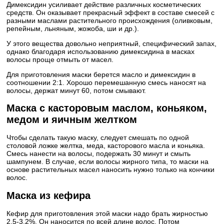
Димексидин усиливает действие различных косметических
средств. Он оказывает прекрасный эффект в составе смесей с
разными маслами растительного происхождения (оливковым,
репейным, льняным, жожоба, ши и др.).
У этого вещества довольно неприятный, специфический запах,
однако благодаря использованию димексидина в масках
волосы проще отмыть от масел.
Для приготовления маски берется масло и димексидин в
соотношении 2:1. Хорошо перемешанную смесь наносят на
волосы, держат минут 60, потом смывают.
Маска с касторовым маслом, коньяком,
медом и яичным желтком
Чтобы сделать такую маску, следует смешать по одной
столовой ложке желтка, меда, касторового масла и коньяка.
Смесь нанести на волосы, подержать 30 минут и смыть
шампунем. В случае, если волосы жирного типа, то маски на
основе растительных масел наносить нужно только на кончики
волос.
Маска из кефира
Кефир для приготовления этой маски надо брать жирностью
2,5-3,2%. Он наносится по всей длине волос. Потом