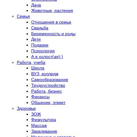
Дача
Животные, растения
Семья
Отношения в семье
Свадьба
Беременность и роды
Дети
Подарки
Психология
А я холост(ая):)
Работа, учеба
Школа
ВУЗ, колледж
Самообразование
Трудоустройство
Работа, бизнес
Финансы
Общение, этикет
Здоровье
ЗОЖ
Физкультура
Массаж
Закаливание
Медицина и здоровье