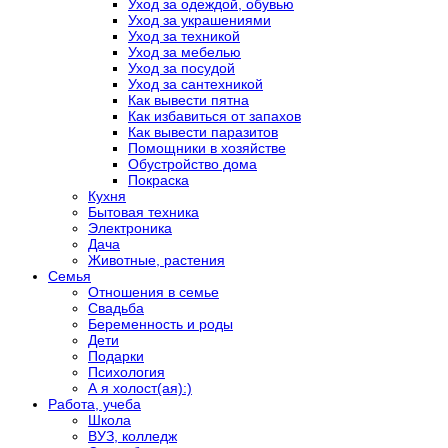
Уход за одеждой, обувью
Уход за украшениями
Уход за техникой
Уход за мебелью
Уход за посудой
Уход за сантехникой
Как вывести пятна
Как избавиться от запахов
Как вывести паразитов
Помощники в хозяйстве
Обустройство дома
Покраска
Кухня
Бытовая техника
Электроника
Дача
Животные, растения
Семья
Отношения в семье
Свадьба
Беременность и роды
Дети
Подарки
Психология
А я холост(ая):)
Работа, учеба
Школа
ВУЗ, колледж