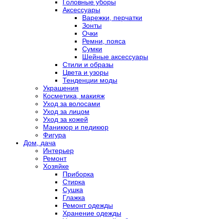
Головные уборы
Аксессуары
Варежки, перчатки
Зонты
Очки
Ремни, пояса
Сумки
Шейные аксессуары
Стили и образы
Цвета и узоры
Тенденции моды
Украшения
Косметика, макияж
Уход за волосами
Уход за лицом
Уход за кожей
Маникюр и педикюр
Фигура
Дом, дача
Интерьер
Ремонт
Хозяйке
Приборка
Стирка
Сушка
Глажка
Ремонт одежды
Хранение одежды