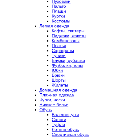
Пуховики
Пальто
Плащи
Куртки
Костюмы
Легкая одежда
Кофты, свитеры
Пиджаки, жакеты
Комбинезоны
Платья
Сарафаны
Туники
Блузки, рубашки
Футболки, топы
Юбки
Брюки
Шорты
Жилеты
Домашняя одежда
Пляжная одежда
Чулки, носки
Нижнее белье
Обувь
Валенки, угги
Сапоги
Туфли
Летняя обувь
Спортивная обувь