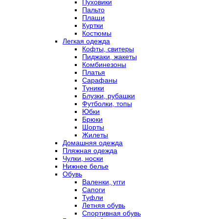
Пуховики
Пальто
Плащи
Куртки
Костюмы
Легкая одежда
Кофты, свитеры
Пиджаки, жакеты
Комбинезоны
Платья
Сарафаны
Туники
Блузки, рубашки
Футболки, топы
Юбки
Брюки
Шорты
Жилеты
Домашняя одежда
Пляжная одежда
Чулки, носки
Нижнее белье
Обувь
Валенки, угги
Сапоги
Туфли
Летняя обувь
Спортивная обувь