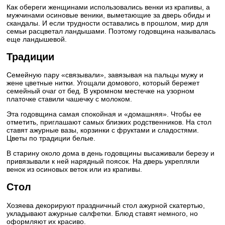
Как обереги женщинами использовались венки из крапивы, а
мужчинами осиновые веники, выметающие за дверь обиды и
скандалы. И если трудности оставались в прошлом, мир для
семьи расцветал ландышами. Поэтому годовщина называлась
еще ландышевой.
Традиции
Семейную пару «связывали», завязывая на пальцы мужу и
жене цветные нитки. Угощали домового, который бережет
семейный очаг от бед. В укромном местечке на узорном
платочке ставили чашечку с молоком.
Эта годовщина самая спокойная и «домашняя». Чтобы ее
отметить, приглашают самых близких родственников. На стол
ставят ажурные вазы, корзинки с фруктами и сладостями.
Цветы по традиции белые.
В старину около дома в день годовщины высаживали березу и
привязывали к ней нарядный поясок. На дверь укрепляли
венок из осиновых веток или из крапивы.
Стол
Хозяева декорируют праздничный стол ажурной скатертью,
укладывают ажурные салфетки. Блюд ставят немного, но
оформляют их красиво.