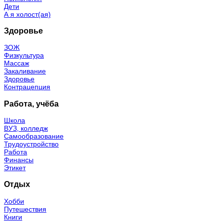
Дети
А я холост(ая)
Здоровье
ЗОЖ
Физкультура
Массаж
Закаливание
Здоровье
Контрацепция
Работа, учёба
Школа
ВУЗ, колледж
Самообразование
Трудоустройство
Работа
Финансы
Этикет
Отдых
Хобби
Путешествия
Книги