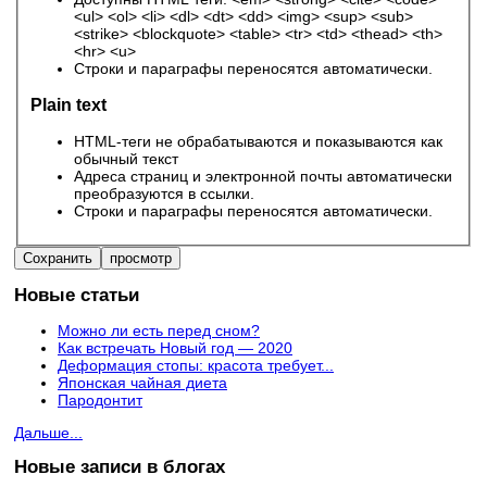
<ul> <ol> <li> <dl> <dt> <dd> <img> <sup> <sub>
<strike> <blockquote> <table> <tr> <td> <thead> <th>
<hr> <u>
Строки и параграфы переносятся автоматически.
Plain text
HTML-теги не обрабатываются и показываются как
обычный текст
Адреса страниц и электронной почты автоматически
преобразуются в ссылки.
Строки и параграфы переносятся автоматически.
Новые статьи
Можно ли есть перед сном?
Как встречать Новый год — 2020
Деформация стопы: красота требует...
Японская чайная диета
Пародонтит
Дальше...
Новые записи в блогах