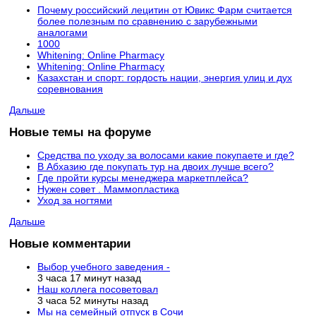
Почему российский лецитин от Ювикс Фарм считается
более полезным по сравнению с зарубежными
аналогами
1000
Whitening: Online Pharmacy
Whitening: Online Pharmacy
Казахстан и спорт: гордость нации, энергия улиц и дух
соревнования
Дальше
Новые темы на форуме
Средства по уходу за волосами какие покупаете и где?
В Абхазию где покупать тур на двоих лучше всего?
Где пройти курсы менеджера маркетплейса?
Нужен совет . Маммопластика
Уход за ногтями
Дальше
Новые комментарии
Выбор учебного заведения -
3 часа 17 минут назад
Наш коллега посоветовал
3 часа 52 минуты назад
Мы на семейный отпуск в Сочи