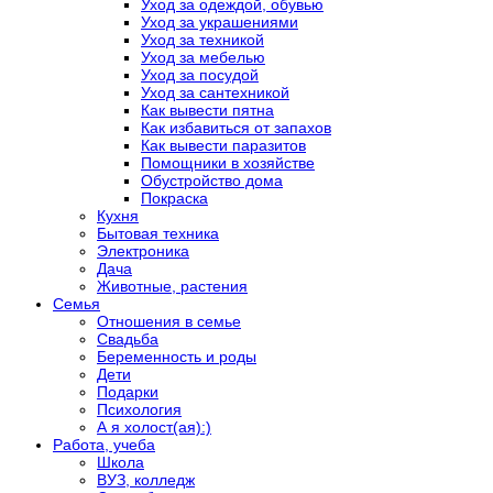
Уход за одеждой, обувью
Уход за украшениями
Уход за техникой
Уход за мебелью
Уход за посудой
Уход за сантехникой
Как вывести пятна
Как избавиться от запахов
Как вывести паразитов
Помощники в хозяйстве
Обустройство дома
Покраска
Кухня
Бытовая техника
Электроника
Дача
Животные, растения
Семья
Отношения в семье
Свадьба
Беременность и роды
Дети
Подарки
Психология
А я холост(ая):)
Работа, учеба
Школа
ВУЗ, колледж