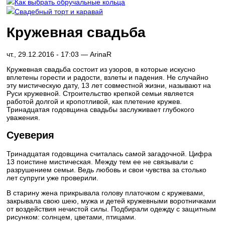
Как выбрать обручальные кольца
Свадебный торт и каравай
Кружевная свадьба
чт., 29.12.2016 - 17:03 —
ArinaR
Кружевная свадьба состоит из узоров, в которые искусно
вплетены горести и радости, взлеты и падения. Не случайно
эту мистическую дату, 13 лет совместной жизни, называют на
Руси кружевной. Строительство крепкой семьи является
работой долгой и кропотливой, как плетение кружев.
Тринадцатая годовщина свадьбы заслуживает глубокого
уважения.
Суеверия
Тринадцатая годовщина считалась самой загадочной. Цифра
13 поистине мистическая. Между тем ее не связывали с
разрушением семьи. Ведь любовь и свои чувства за столько
лет супруги уже проверили.
В старину жена прикрывала голову платочком с кружевами,
закрывала свою шею, мужа и детей кружевными воротничками
от воздействия нечистой силы. Подбирали одежду с защитным
рисунком: солнцем, цветами, птицами.