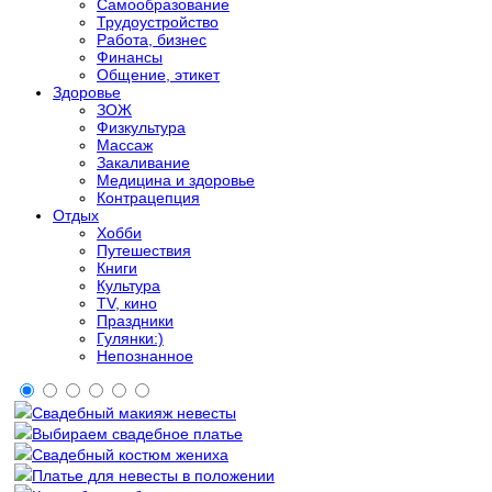
Самообразование
Трудоустройство
Работа, бизнес
Финансы
Общение, этикет
Здоровье
ЗОЖ
Физкультура
Массаж
Закаливание
Медицина и здоровье
Контрацепция
Отдых
Хобби
Путешествия
Книги
Культура
TV, кино
Праздники
Гулянки:)
Непознанное
Свадебный макияж невесты
Выбираем свадебное платье
Свадебный костюм жениха
Платье для невесты в положении