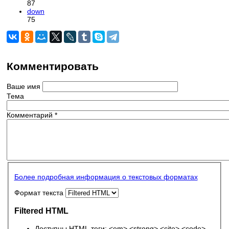
87
down
75
Комментировать
Ваше имя
Тема
Комментарий
*
Более подробная информация о текстовых форматах
Формат текста
Filtered HTML
Доступны HTML теги: <em> <strong> <cite> <code>