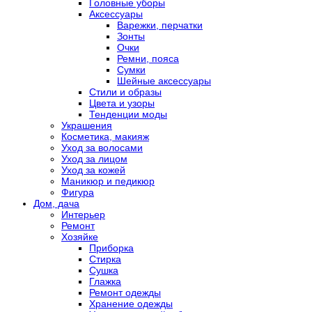
Головные уборы
Аксессуары
Варежки, перчатки
Зонты
Очки
Ремни, пояса
Сумки
Шейные аксессуары
Стили и образы
Цвета и узоры
Тенденции моды
Украшения
Косметика, макияж
Уход за волосами
Уход за лицом
Уход за кожей
Маникюр и педикюр
Фигура
Дом, дача
Интерьер
Ремонт
Хозяйке
Приборка
Стирка
Сушка
Глажка
Ремонт одежды
Хранение одежды