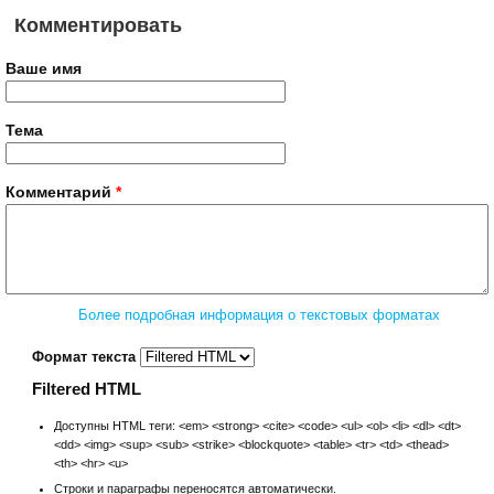
Комментировать
Ваше имя
Тема
Комментарий
*
Более подробная информация о текстовых форматах
Формат текста
Filtered HTML
Доступны HTML теги: <em> <strong> <cite> <code> <ul> <ol> <li> <dl> <dt>
<dd> <img> <sup> <sub> <strike> <blockquote> <table> <tr> <td> <thead>
<th> <hr> <u>
Строки и параграфы переносятся автоматически.