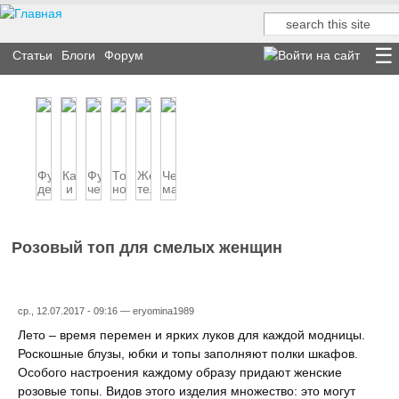
Поиск
Форма поиска
Статьи
Блоги
Форум
Футболки:
Как
Футболки
Топы:
Женская
Черная
демократичная
и
черного
носим
тельняшка:
майка
мода
с
цвета
летом
и
—
чем
как
и
в
универсальный...
носить
о...
зимой
офис,...
футболку
Розовый топ для смелых женщин
ср., 12.07.2017 - 09:16 —
eryomina1989
Лето – время перемен и ярких луков для каждой модницы.
Роскошные блузы, юбки и топы заполняют полки шкафов.
Особого настроения каждому образу придают женские
розовые топы. Видов этого изделия множество: это могут