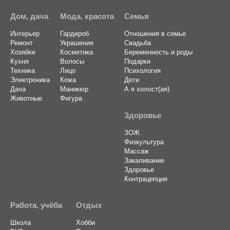
Дом, дача
Мода, красота
Семья
Интерьер
Гардероб
Отношения в семье
Ремонт
Украшения
Свадьба
Хозяйке
Косметика
Беременность и роды
Кухня
Волосы
Подарки
Техника
Лицо
Психология
Электроника
Кожа
Дети
Дача
Маникюр
А я холост(ая)
Животные
Фигура
Здоровье
ЗОЖ
Физкультура
Массаж
Закаливание
Здоровье
Контрацепция
Работа, учёба
Отдых
Школа
Хобби