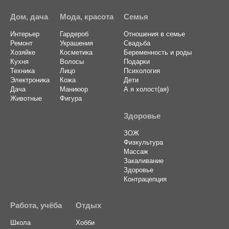
Дом, дача
Мода, красота
Семья
Интерьер
Гардероб
Отношения в семье
Ремонт
Украшения
Свадьба
Хозяйке
Косметика
Беременность и роды
Кухня
Волосы
Подарки
Техника
Лицо
Психология
Электроника
Кожа
Дети
Дача
Маникюр
А я холост(ая)
Животные
Фигура
Здоровье
ЗОЖ
Физкультура
Массаж
Закаливание
Здоровье
Контрацепция
Работа, учёба
Отдых
Школа
Хобби