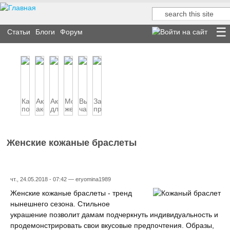
Поиск
Форма поиска
Статьи
Блоги
Форум
Как
Актуальные
Аксессуары
Модные
Выбираем
Запонки:
подбирать
аксессуары
для
женские
часы
прошлое
аксессуары
для
волос
кошельки
под
и
к
ос...
аксессуары...
настоящее
о...
Женские кожаные браслеты
чт., 24.05.2018 - 07:42 —
eryomina1989
Женские кожаные браслеты - тренд
нынешнего сезона. Стильное
украшение позволит дамам подчеркнуть индивидуальность и
продемонстрировать свои вкусовые предпочтения. Образы,