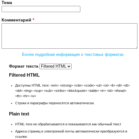
Тема
Комментарий
*
Более подробная информация о текстовых форматах
Формат текста
Filtered HTML
Доступны HTML теги: <em> <strong> <cite> <code> <ul> <ol> <li> <dl> <dt>
<dd> <img> <sup> <sub> <strike> <blockquote> <table> <tr> <td> <thead>
<th> <hr> <u>
Строки и параграфы переносятся автоматически.
Plain text
HTML-теги не обрабатываются и показываются как обычный текст
Адреса страниц и электронной почты автоматически преобразуются в
ссылки.