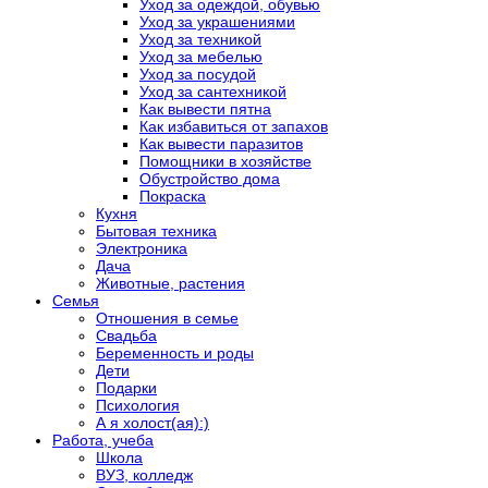
Уход за одеждой, обувью
Уход за украшениями
Уход за техникой
Уход за мебелью
Уход за посудой
Уход за сантехникой
Как вывести пятна
Как избавиться от запахов
Как вывести паразитов
Помощники в хозяйстве
Обустройство дома
Покраска
Кухня
Бытовая техника
Электроника
Дача
Животные, растения
Семья
Отношения в семье
Свадьба
Беременность и роды
Дети
Подарки
Психология
А я холост(ая):)
Работа, учеба
Школа
ВУЗ, колледж