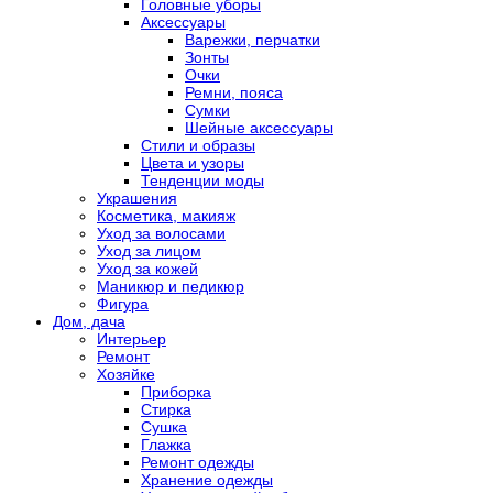
Головные уборы
Аксессуары
Варежки, перчатки
Зонты
Очки
Ремни, пояса
Сумки
Шейные аксессуары
Стили и образы
Цвета и узоры
Тенденции моды
Украшения
Косметика, макияж
Уход за волосами
Уход за лицом
Уход за кожей
Маникюр и педикюр
Фигура
Дом, дача
Интерьер
Ремонт
Хозяйке
Приборка
Стирка
Сушка
Глажка
Ремонт одежды
Хранение одежды