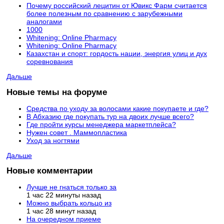
Почему российский лецитин от Ювикс Фарм считается
более полезным по сравнению с зарубежными
аналогами
1000
Whitening: Online Pharmacy
Whitening: Online Pharmacy
Казахстан и спорт: гордость нации, энергия улиц и дух
соревнования
Дальше
Новые темы на форуме
Средства по уходу за волосами какие покупаете и где?
В Абхазию где покупать тур на двоих лучше всего?
Где пройти курсы менеджера маркетплейса?
Нужен совет . Маммопластика
Уход за ногтями
Дальше
Новые комментарии
Лучше не гнаться только за
1 час 22 минуты назад
Можно выбрать кольцо из
1 час 28 минут назад
На очередном приеме