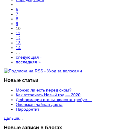
…
6
7
8
9
10
11
12
13
14
…
следующая ›
последняя »
Новые статьи
Можно ли есть перед сном?
Как встречать Новый год — 2020
Деформация стопы: красота требует...
Японская чайная диета
Пародонтит
Дальше...
Новые записи в блогах