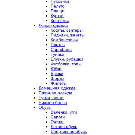
Пуховики
Пальто
Плащи
Куртки
Костюмы
Легкая одежда
Кофты, свитеры
Пиджаки, жакеты
Комбинезоны
Платья
Сарафаны
Туники
Блузки, рубашки
Футболки, топы
Юбки
Брюки
Шорты
Жилеты
Домашняя одежда
Пляжная одежда
Чулки, носки
Нижнее белье
Обувь
Валенки, угги
Сапоги
Туфли
Летняя обувь
Спортивная обувь