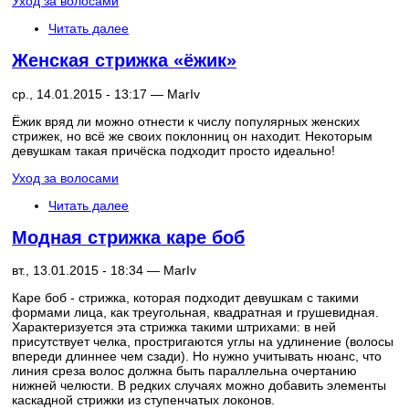
Уход за волосами
Читать далее
Женская стрижка «ёжик»
ср., 14.01.2015 - 13:17 —
MarIv
Ёжик вряд ли можно отнести к числу популярных женских
стрижек, но всё же своих поклонниц он находит. Некоторым
девушкам такая причёска подходит просто идеально!
Уход за волосами
Читать далее
Модная стрижка каре боб
вт., 13.01.2015 - 18:34 —
MarIv
Каре боб - стрижка, которая подходит девушкам с такими
формами лица, как треугольная, квадратная и грушевидная.
Характеризуется эта стрижка такими штрихами: в ней
присутствует челка, простригаются углы на удлинение (волосы
впереди длиннее чем сзади). Но нужно учитывать нюанс, что
линия среза волос должна быть параллельна очертанию
нижней челюсти. В редких случаях можно добавить элементы
каскадной стрижки из ступенчатых локонов.