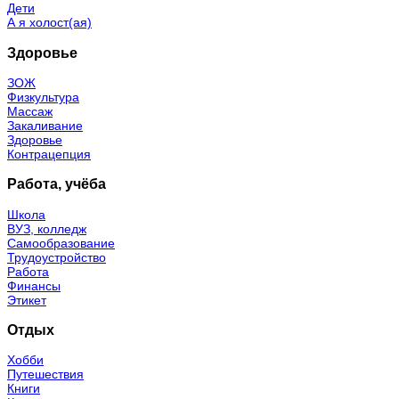
Дети
А я холост(ая)
Здоровье
ЗОЖ
Физкультура
Массаж
Закаливание
Здоровье
Контрацепция
Работа, учёба
Школа
ВУЗ, колледж
Самообразование
Трудоустройство
Работа
Финансы
Этикет
Отдых
Хобби
Путешествия
Книги