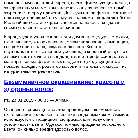
помощью муссов, гелей-спреев, воска, фиксирующих пенок, а
завершающим моментом является лак для волос, который
закрепляет форму прически. Для лучшего эффекта некоторые
производители серий по уходу за волосами предлагают блеск.
Мельчайшие частички распыляются на волосы, создавая
восхитительное естественное сияние.
К процедурам ухода относятся и другие процедуры: стрижки,
окрашивание, колорирование, элюминирование, ламинация,
выпрямление волос, создание локонов. Все это
осуществляется в салонных условиях, и конечный результат
зависит как от качества средств, так и от профессионализма
мастера. Кроме фирменных средств по уходу существует
немало народных рецептов масок и питательных смесей из
натуральных ингредиентов.
Безаммиачное окрашивание: красота и
здоровье волос
пт., 23.01.2015 - 06:33 —
ArinaR
Основное преимущество этой процедуры – возможность
окрашивания волос без нанесения вреда аммиаком. Аммиак
используется в традиционных красках для получения
устойчивости цвета. Однако, помимо придания роскошного
цвета, он сильно вредит здоровью волос.