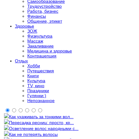
Самообразование
Трудоустройство
Работа, бизнес
Финансы
Общение, этикет
Здоровье
ЗОЖ
Физкультура
Массаж
Закаливание
Медицина и здоровье
Контрацепция
Отдых
Хобби
Путешествия
Книги
Культура
TV, кино
Праздники
Гулянки:)
Непознанное
Как ухаживать за тонкими вол...
Пересадка ресниц: просто, кр...
Осветление волос народными с...
Как не потерять волосы