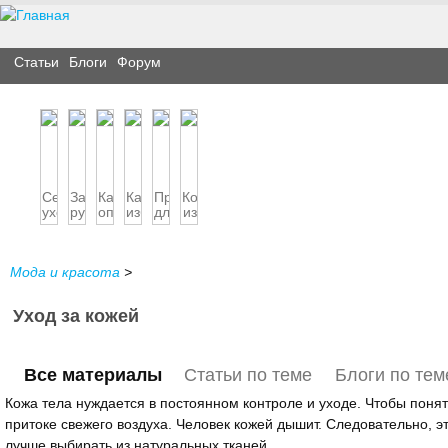
Статьи
Блоги
Форум
Секреты
Защита
Как
Как
Продукты
Косметика
ухода
рук
определить
избавиться
для
из
за
от
тип
от
красивой
ягод
кожей
зимних
кожи
лишних
кожи
морозов
вол...
Мода и красота
>
Уход за кожей
Все материалы
Статьи по теме
Блоги по тем
Кожа тела нуждается в постоянном контроле и уходе. Чтобы понят
притоке свежего воздуха. Человек кожей дышит. Следовательно, эт
лучше выбирать из натуральных тканей.