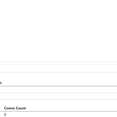
t
Comm Count
0