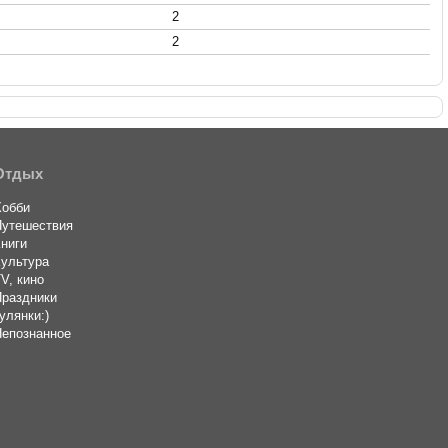
2
2
Отдых
Хобби
Путешествия
ниги
ультура
V, кино
Праздники
улянки:)
Непознанное