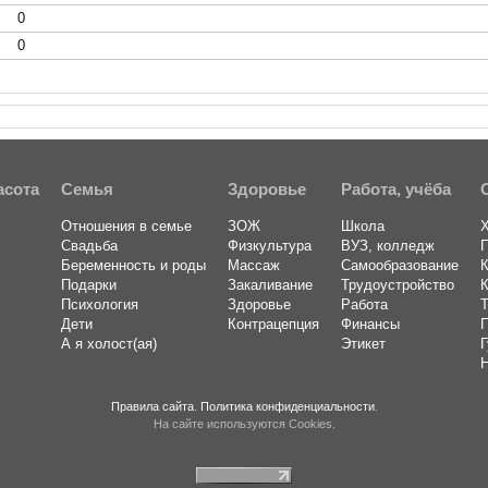
0
0
асота
Семья
Здоровье
Работа, учёба
Отношения в семье
ЗОЖ
Школа
Свадьба
Физкультура
ВУЗ, колледж
Беременность и роды
Массаж
Самообразование
К
Подарки
Закаливание
Трудоустройство
К
Психология
Здоровье
Работа
T
Дети
Контрацепция
Финансы
А я холост(ая)
Этикет
Г
Правила сайта
.
Политика конфиденциальности
.
На сайте используются Cookies.