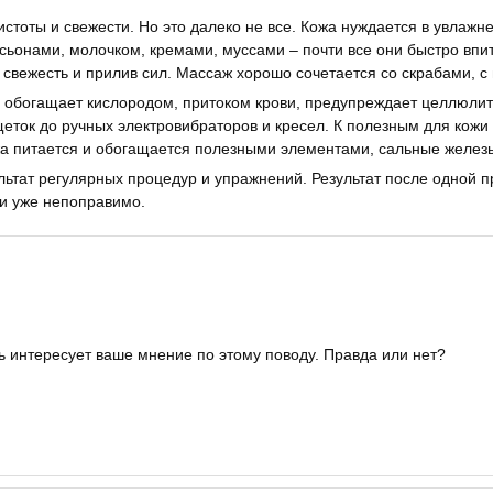
ты и свежести. Но это далеко не все. Кожа нуждается в увлажнени
ьонами, молочком, кремами, муссами – почти все они быстро впит
я свежесть и прилив сил. Массаж хорошо сочетается со скрабами, 
 обогащает кислородом, притоком крови, предупреждает целлюлитн
щеток до ручных электровибраторов и кресел. К полезным для кожи
жа питается и обогащается полезными элементами, сальные желез
ультат регулярных процедур и упражнений. Результат после одной
 и уже непоправимо.
интересует ваше мнение по этому поводу. Правда или нет?