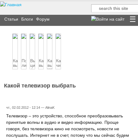
Поиск
Форма поиска
Статьи
Блоги
Форум
Как
Покупать
Выбираем
Как
Как
Как
выбрать
ли
цифровой
выбрать
выбрать
чистить
домашний
плазменную
фотоаппарат
веб-
ЖК
клавиатуру
кинотеатр
панель?
камеру
телевизор
компь...
Какой телевизор выбрать
чт., 02.02.2012 - 12:14 —
AlinaK
Телевизор – это устройство, способное преобразовывать
принятые волны в аудио и видео информацию. Проще
говоря, без телевизора кино не посмотреть, новости не
послушать. Интернет не в счет, потому что мы сейчас будем