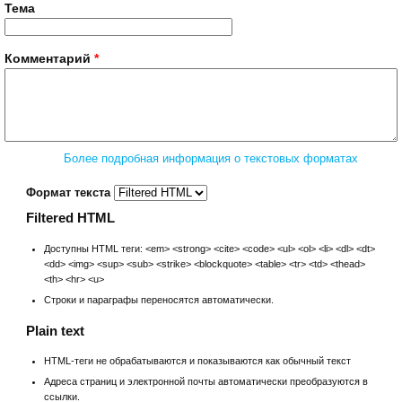
Тема
Комментарий
*
Более подробная информация о текстовых форматах
Формат текста
Filtered HTML
Доступны HTML теги: <em> <strong> <cite> <code> <ul> <ol> <li> <dl> <dt>
<dd> <img> <sup> <sub> <strike> <blockquote> <table> <tr> <td> <thead>
<th> <hr> <u>
Строки и параграфы переносятся автоматически.
Plain text
HTML-теги не обрабатываются и показываются как обычный текст
Адреса страниц и электронной почты автоматически преобразуются в
ссылки.