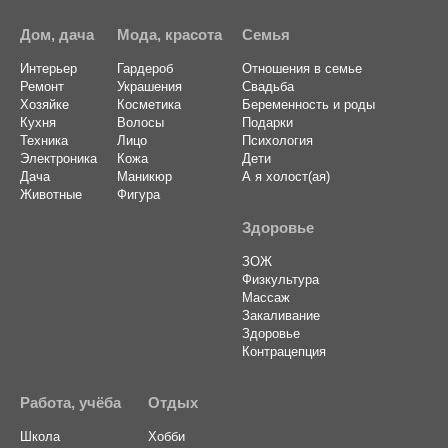
Дом, дача
Мода, красота
Семья
Интерьер
Гардероб
Отношения в семье
Ремонт
Украшения
Свадьба
Хозяйке
Косметика
Беременность и роды
Кухня
Волосы
Подарки
Техника
Лицо
Психология
Электроника
Кожа
Дети
Дача
Маникюр
А я холост(ая)
Животные
Фигура
Здоровье
ЗОЖ
Физкультура
Массаж
Закаливание
Здоровье
Контрацепция
Работа, учёба
Отдых
Школа
Хобби