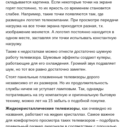
складывается картинка. Если некоторые точки на экране
горят постоянно, то их яркость со временем становится
слабее. Например, такие точки появляются там, где
размещен логотип телекомпании. При просмотре передачи
нагрузка на все точки экрана приходится разная, т.к.
изображение меняется. А логотип постоянно находится в
одном месте, заставляя эти точки испытывать константную
нагрузку.
Также к недостаткам можно отнести достаточно шумную
работу телевизора. Шумовые эффекты создают кулеры,
работающие для его охлаждения. Громкий звук подавляет
шум, но тот все равно достаточно заметен.
Стоят панельные плазменные телевизоры дорого
независимо от их размеров. Но их продолжительность
службы ничем не уступает ламповым. Так, однажды
потратившись на эту компактную и оригинальную бытовую
технику, можно лет на 15 забыть о подобной покупке.
Жидкокристаллические телевизоры
, как очевидно из
названия, работают на жидких кристаллах. Самое важное
для комфортного просмотра таких телевизоров – подобрать
правильный размер диагонали в соответствии с площадью