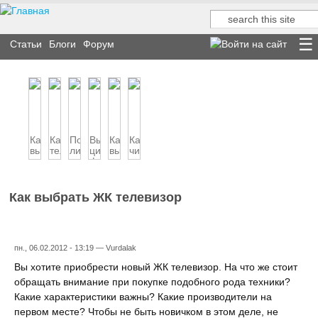
Поиск
Форма поиска
Статьи
Блоги
Форум
Как
Какой
Покупать
Выбираем
Как
Как
выбрать
телевизор
ли
цифровой
выбрать
чистить
домашний
выбрать
плазменную
фотоаппарат
веб-
клавиатуру
кинотеатр
панель?
камеру
компь...
Как выбрать ЖК телевизор
пн., 06.02.2012 - 13:19 —
Vurdalak
Вы хотите приобрести новый ЖК телевизор. На что же стоит
обращать внимание при покупке подобного рода техники?
Какие характеристики важны? Какие производители на
первом месте? Чтобы не быть новичком в этом деле, не