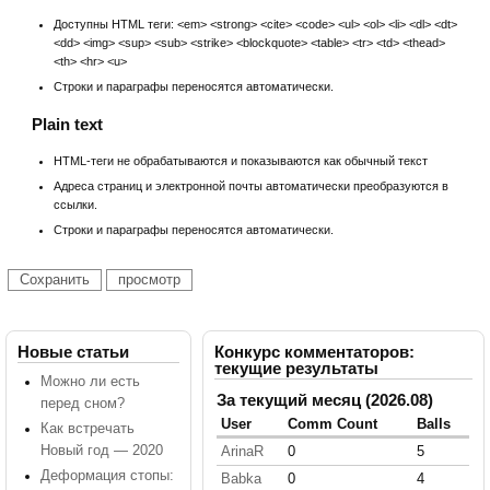
Доступны HTML теги: <em> <strong> <cite> <code> <ul> <ol> <li> <dl> <dt>
<dd> <img> <sup> <sub> <strike> <blockquote> <table> <tr> <td> <thead>
<th> <hr> <u>
Строки и параграфы переносятся автоматически.
Plain text
HTML-теги не обрабатываются и показываются как обычный текст
Адреса страниц и электронной почты автоматически преобразуются в
ссылки.
Строки и параграфы переносятся автоматически.
Новые статьи
Конкурс комментаторов:
текущие результаты
Можно ли есть
За текущий месяц (2026.08)
перед сном?
User
Comm Count
Balls
Как встречать
Новый год — 2020
ArinaR
0
5
Деформация стопы:
Babka
0
4