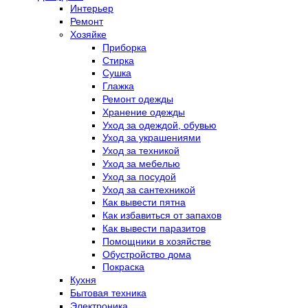
Интерьер
Ремонт
Хозяйке
Приборка
Стирка
Сушка
Глажка
Ремонт одежды
Хранение одежды
Уход за одеждой, обувью
Уход за украшениями
Уход за техникой
Уход за мебелью
Уход за посудой
Уход за сантехникой
Как вывести пятна
Как избавиться от запахов
Как вывести паразитов
Помощники в хозяйстве
Обустройство дома
Покраска
Кухня
Бытовая техника
Электроника