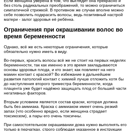
Если женщина уверена в том, что выглядит она прекрасно и
без столь радикальных преображений, то можно ограничиться
симпатичной стрижкой. В противном же случае вполне можно
себе позволить подкрасить волосы, ведь позитивный настрой
матери - залог здоровья её ребёнка.
Ограничения при окрашивании волос во
время беременности
Однако, всё же есть некоторые ограничения, которые
обязательно нужно иметь в виду.
Во-первых, красить волосы всё же не стоит на первых неделях
беременности, так как именно в это время закладываются
основы здоровья плода, и кто знает, как повлияет на него
мамин контакт с краской? Во избежание в дальнейшем
развития патологий контакт с химией лучше отложить хотя бы
до наступления второго триместра беременности, когда
плацента уже будет надёжно защищать плод от большей части
негативных факторов.
Вторым условием является состав краски, которая должна
быть без аммиака. Краска с аммиаком имеет очень резкий
запах (что особенно вредно, если женщина страдает
токсикозом), а пары его очень токсичны.
При самостоятельном окрашивании дома нужно выполнять его
только в перчатках, строго соблюдая указанное в инструкции