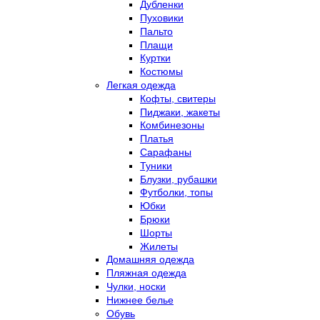
Дубленки
Пуховики
Пальто
Плащи
Куртки
Костюмы
Легкая одежда
Кофты, свитеры
Пиджаки, жакеты
Комбинезоны
Платья
Сарафаны
Туники
Блузки, рубашки
Футболки, топы
Юбки
Брюки
Шорты
Жилеты
Домашняя одежда
Пляжная одежда
Чулки, носки
Нижнее белье
Обувь