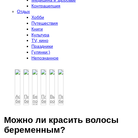
Контрацепция
Отдых
Хобби
Путешествия
Книги
Культура
TV, кино
Праздники
Гулянки:)
Непознанное
Астрология
Питание
Беременность
Планирование
Выбор
Перенашивание
беременности
беременной
после
беременности
роддома
беременности:...
женщины
30
Можно ли красить волосы
беременным?