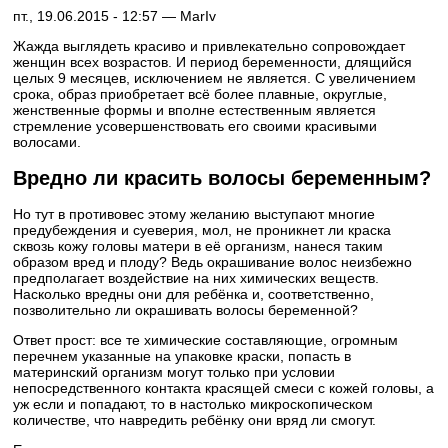
пт., 19.06.2015 - 12:57 —
MarIv
Жажда выглядеть красиво и привлекательно сопровождает
женщин всех возрастов. И период беременности, длящийся
целых 9 месяцев, исключением не является. С увеличением
срока, образ приобретает всё более плавные, округлые,
женственные формы и вполне естественным является
стремление усовершенствовать его своими красивыми
волосами.
Вредно ли красить волосы беременным?
Но тут в противовес этому желанию выступают многие
предубеждения и суеверия, мол, не проникнет ли краска
сквозь кожу головы матери в её организм, нанеся таким
образом вред и плоду? Ведь окрашивание волос неизбежно
предполагает воздействие на них химических веществ.
Насколько вредны они для ребёнка и, соответственно,
позволительно ли окрашивать волосы беременной?
Ответ прост: все те химические составляющие, огромным
перечнем указанные на упаковке краски, попасть в
материнский организм могут только при условии
непосредственного контакта красящей смеси с кожей головы, а
уж если и попадают, то в настолько микроскопическом
количестве, что навредить ребёнку они вряд ли смогут.