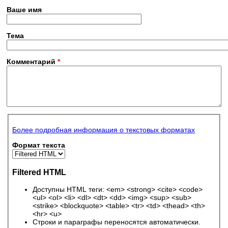
Ваше имя
Тема
Комментарий
*
Более подробная информация о текстовых форматах
Формат текста
Filtered HTML
Доступны HTML теги: <em> <strong> <cite> <code>
<ul> <ol> <li> <dl> <dt> <dd> <img> <sup> <sub>
<strike> <blockquote> <table> <tr> <td> <thead> <th>
<hr> <u>
Строки и параграфы переносятся автоматически.