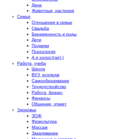
Дача
Животные, растения
Семья
Отношения в семье
Свадьба
Беременность и роды
Дети
Подарки
Психология
А я холост(ая):)
Работа, учеба
Школа
ВУЗ, колледж
Самообразование
Трудоустройство
Работа, бизнес
Финансы
Общение, этикет
Здоровье
ЗОЖ
Физкультура
Массаж
Закаливание
Медицина и здоровье