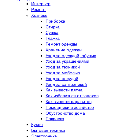
Интерьер
Ремонт
Хозяйке
Приборка
Стирка
Сушка
Глажка
Ремонт одежды
Хранение одежды
Уход за одеждой, обувью
Уход за украшениями
Уход за техникой
Уход за мебелью
Уход за посудой
Уход за сантехникой
Как вывести пятна
Как избавиться от запахов
Как вывести паразитов
Помощники в хозяйстве
Обустройство дома
Покраска
Кухня
Бытовая техника
Электроника