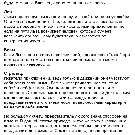
будут утеряны, Близнецы ринутся на новые поиски.
Лев.
Львы неравнодушны к лести, по сути своей они не ищут любви.
Они ищут восхищения. Представителей этого знака нельзя
назвать неверными и вечными искателями приключений, но
если на пути Льва возникнет человек, который сумеет
возвысить его эго... ему будет трудно отказаться от
совершения измены.
Весы.
Как и Львы, они не ищут приключений, однако легко "тают" при
нежном и теплом отношении к своей персоне, что может
привести к неверности.
Стрелец.
Искатели приключений, ведь только в движении они чувствуют
себя реализованными. Все вышеперечисленное тянет за
собой шлейф измен. Очень мала вероятность того, что
неверность Стрельца может привести его к новым длительным
отношениям. Как правило, такие эпизоды в жизни
представителей этого знака носят поверхностный характер и
не несут в себе чувств.
По большому счету, представитель любого знака способен на
измену. В данной статье приведены только ярко выраженные
черты некоторых знаков, которые способны привести своего
представителя к измене. Соответственно, после прочтения