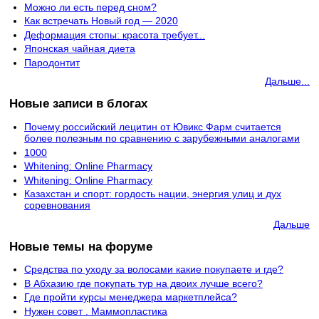
Можно ли есть перед сном?
Как встречать Новый год — 2020
Деформация стопы: красота требует...
Японская чайная диета
Пародонтит
Дальше...
Новые записи в блогах
Почему российский лецитин от Ювикс Фарм считается
более полезным по сравнению с зарубежными аналогами
1000
Whitening: Online Pharmacy
Whitening: Online Pharmacy
Казахстан и спорт: гордость нации, энергия улиц и дух
соревнования
Дальше
Новые темы на форуме
Средства по уходу за волосами какие покупаете и где?
В Абхазию где покупать тур на двоих лучше всего?
Где пройти курсы менеджера маркетплейса?
Нужен совет . Маммопластика