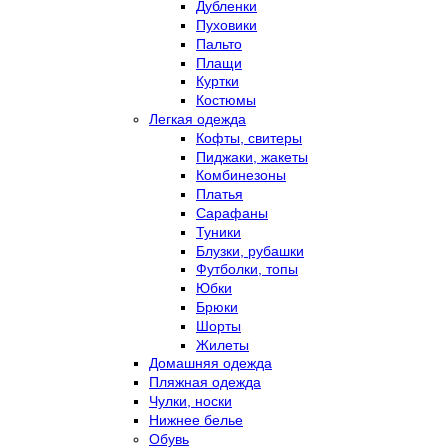
Дубленки
Пуховики
Пальто
Плащи
Куртки
Костюмы
Легкая одежда
Кофты, свитеры
Пиджаки, жакеты
Комбинезоны
Платья
Сарафаны
Туники
Блузки, рубашки
Футболки, топы
Юбки
Брюки
Шорты
Жилеты
Домашняя одежда
Пляжная одежда
Чулки, носки
Нижнее белье
Обувь