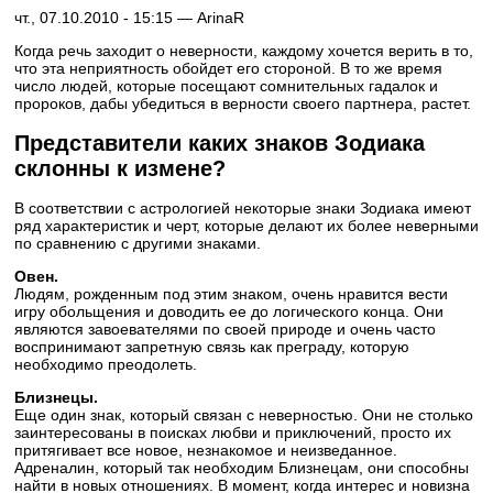
чт., 07.10.2010 - 15:15 —
ArinaR
Когда речь заходит о неверности, каждому хочется верить в то,
что эта неприятность обойдет его стороной. В то же время
число людей, которые посещают сомнительных гадалок и
пророков, дабы убедиться в верности своего партнера, растет.
Представители каких знаков Зодиака
склонны к измене?
В соответствии с астрологией некоторые знаки Зодиака имеют
ряд характеристик и черт, которые делают их более неверными
по сравнению с другими знаками.
Овен.
Людям, рожденным под этим знаком, очень нравится вести
игру обольщения и доводить ее до логического конца. Они
являются завоевателями по своей природе и очень часто
воспринимают запретную связь как преграду, которую
необходимо преодолеть.
Близнецы.
Еще один знак, который связан с неверностью. Они не столько
заинтересованы в поисках любви и приключений, просто их
притягивает все новое, незнакомое и неизведанное.
Адреналин, который так необходим Близнецам, они способны
найти в новых отношениях. В момент, когда интерес и новизна