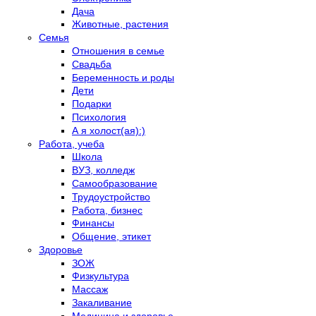
Дача
Животные, растения
Семья
Отношения в семье
Свадьба
Беременность и роды
Дети
Подарки
Психология
А я холост(ая):)
Работа, учеба
Школа
ВУЗ, колледж
Самообразование
Трудоустройство
Работа, бизнес
Финансы
Общение, этикет
Здоровье
ЗОЖ
Физкультура
Массаж
Закаливание
Медицина и здоровье