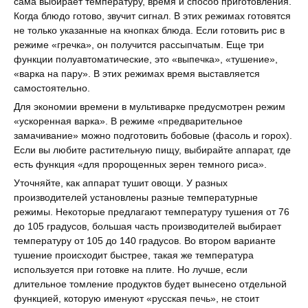
сама выбирает температуру, время и способ приготовления.
Когда блюдо готово, звучит сигнал. В этих режимах готовятся
не только указанные на кнопках блюда. Если готовить рис в
режиме «гречка», он получится рассыпчатым. Еще три
функции полуавтоматические, это «выпечка», «тушение»,
«варка на пару». В этих режимах время выставляется
самостоятельно.
Для экономии времени в мультиварке предусмотрен режим
«ускоренная варка». В режиме «предварительное
замачивание» можно подготовить бобовые (фасоль и горох).
Если вы любите растительную пищу, выбирайте аппарат, где
есть функция «для пророщенных зерен темного риса».
Уточняйте, как аппарат тушит овощи. У разных
производителей установлены разные температурные
режимы. Некоторые предлагают температуру тушения от 76
до 105 градусов, большая часть производителей выбирает
температуру от 105 до 140 градусов. Во втором варианте
тушение происходит быстрее, такая же температура
используется при готовке на плите. Но лучше, если
длительное томление продуктов будет вынесено отдельной
функцией, которую именуют «русская печь», не стоит