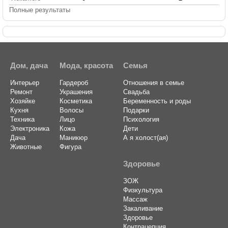
Полные результаты
Дом, дача
Мода, красота
Семья
Интерьер
Гардероб
Отношения в семье
Ремонт
Украшения
Свадьба
Хозяйке
Косметика
Беременность и роды
Кухня
Волосы
Подарки
Техника
Лицо
Психология
Электроника
Кожа
Дети
Дача
Маникюр
А я холост(ая)
Животные
Фигура
Здоровье
ЗОЖ
Физкультура
Массаж
Закаливание
Здоровье
Контрацепция