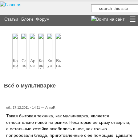
Поиск
Форма поиска
Статьи
Блоги
Форум
Как
Советы
Аромат
Как
Как
Выбор
правильно
по
свежего
выбрать
увлажнить
газовой
выбрать
выбору
хлеба
фен
и
плиты
микров...
кухонной
для
очистить
на
вы...
волос
воз...
кухню
Всё о мультиварке
сб., 17.12.2011 - 14:11 —
ArinaR
Такая бытовая техника, как мультиварка, является
относительно новой на рынке. Некоторые ее сразу отвергли,
а остальные хозяйки влюбились в нее, как только
попробовали блюда, приготовленные с ее помощью. Давайте