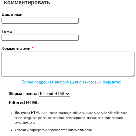
Комментировать
Ваше имя
Тема
Комментарий
*
Более подробная информация о текстовых форматах
Формат текста
Filtered HTML
Доступны HTML теги: <em> <strong> <cite> <code> <ul> <ol> <li> <dl> <dt>
<dd> <img> <sup> <sub> <strike> <blockquote> <table> <tr> <td> <thead>
<th> <hr> <u>
Строки и параграфы переносятся автоматически.