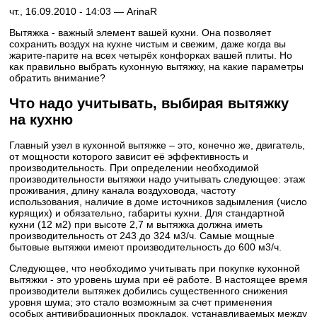
чт., 16.09.2010 - 14:03 —
ArinaR
Вытяжка - важный элемент вашей кухни. Она позволяет
сохранить воздух на кухне чистым и свежим, даже когда вы
жарите-парите на всех четырёх конфорках вашей плиты. Но
как правильно выбрать кухонную вытяжку, на какие параметры
обратить внимание?
Что надо учитывать, выбирая вытяжку
на кухню
Главный узел в кухонной вытяжке – это, конечно же, двигатель,
от мощности которого зависит её эффективность и
производительность. При определении необходимой
производительности вытяжки надо учитывать следующее: этаж
проживания, длину канала воздуховода, частоту
использования, наличие в доме источников задымления (число
курящих) и обязательно, габариты кухни. Для стандартной
кухни (12 м2) при высоте 2,7 м вытяжка должна иметь
производительность от 243 до 324 м3/ч. Самые мощные
бытовые вытяжки имеют производительность до 600 м3/ч.
Следующее, что необходимо учитывать при покупке кухонной
вытяжки - это уровень шума при её работе. В настоящее время
производители вытяжек добились существенного снижения
уровня шума; это стало возможным за счет применения
особых антивибрационных прокладок, устанавливаемых между