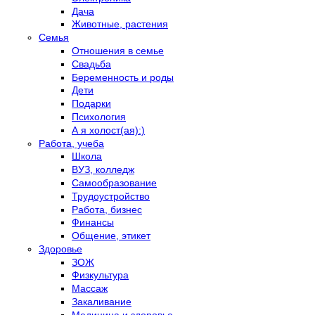
Дача
Животные, растения
Семья
Отношения в семье
Свадьба
Беременность и роды
Дети
Подарки
Психология
А я холост(ая):)
Работа, учеба
Школа
ВУЗ, колледж
Самообразование
Трудоустройство
Работа, бизнес
Финансы
Общение, этикет
Здоровье
ЗОЖ
Физкультура
Массаж
Закаливание
Медицина и здоровье