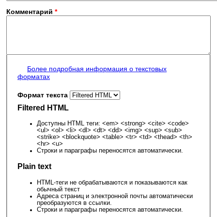
Комментарий
*
Более подробная информация о текстовых
форматах
Формат текста
Filtered HTML
Доступны HTML теги: <em> <strong> <cite> <code>
<ul> <ol> <li> <dl> <dt> <dd> <img> <sup> <sub>
<strike> <blockquote> <table> <tr> <td> <thead> <th>
<hr> <u>
Строки и параграфы переносятся автоматически.
Plain text
HTML-теги не обрабатываются и показываются как
обычный текст
Адреса страниц и электронной почты автоматически
преобразуются в ссылки.
Строки и параграфы переносятся автоматически.