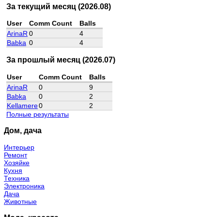
За текущий месяц (2026.08)
User
Comm Count
Balls
ArinaR
0
4
Babka
0
4
За прошлый месяц (2026.07)
User
Comm Count
Balls
ArinaR
0
9
Babka
0
2
Kellamere
0
2
Полные результаты
Дом, дача
Интерьер
Ремонт
Хозяйке
Кухня
Техника
Электроника
Дача
Животные