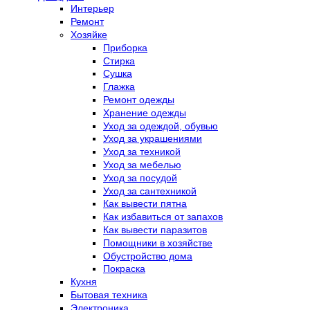
Интерьер
Ремонт
Хозяйке
Приборка
Стирка
Сушка
Глажка
Ремонт одежды
Хранение одежды
Уход за одеждой, обувью
Уход за украшениями
Уход за техникой
Уход за мебелью
Уход за посудой
Уход за сантехникой
Как вывести пятна
Как избавиться от запахов
Как вывести паразитов
Помощники в хозяйстве
Обустройство дома
Покраска
Кухня
Бытовая техника
Электроника