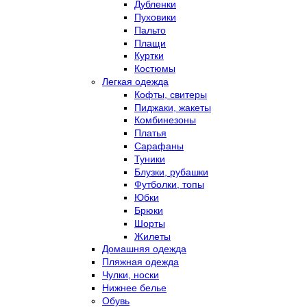
Дубленки
Пуховики
Пальто
Плащи
Куртки
Костюмы
Легкая одежда
Кофты, свитеры
Пиджаки, жакеты
Комбинезоны
Платья
Сарафаны
Туники
Блузки, рубашки
Футболки, топы
Юбки
Брюки
Шорты
Жилеты
Домашняя одежда
Пляжная одежда
Чулки, носки
Нижнее белье
Обувь