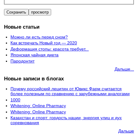
Новые статьи
Можно ли есть перед сном?
Как встречать Новый год — 2020
Деформация стопы: красота требует...
Японская чайная диета
Пародонтит
Дальше...
Новые записи в блогах
Почему российский лецитин от Ювикс Фарм считается
более полезным по сравнению с зарубежными аналогами
1000
Whitening: Online Pharmacy
Whitening: Online Pharmacy
Казахстан и спорт: гордость нации, энергия улиц и дух
соревнования
Дальше