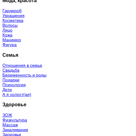
Мода, красота
Гардероб
Украшения
Косметика
Волосы
Лицо
Кожа
Маникюр
Фигура
Семья
Отношения в семье
Свадьба
Беременность и роды
Подарки
Психология
Дети
А я холост(ая)
Здоровье
ЗОЖ
Физкультура
Массаж
Закаливание
Здоровье