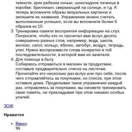
темноте; крик ребенка ночью; шоколадное печенье в
коробке; бриллиант, сверкающий на солнце, и т.д. А
теперь вспомните образы визуальных картинок и
запишите их названия. Упражнение можно считать
выполненным успешно, если вы вспомните более 6
образов из 10.
Тренировка памяти восприятия информации на слух.
Попросите, чтобы кто-то прочитал вам вслух десять
совершенно разных слов, например, вода, школа,
молоко, сапог, кольцо, яблоко, автобус, воздух, тетрадь,
утюг. Нужно воспроизвести слова конкретно в той
последовательности, в которой вам их зачитали.
Для помощи в быту
Собираясь отправиться в магазин за продуктами,
составьте предварительно список на листочке.
Прочитайте его несколько раз вслух или про себя, после
чего отправляйтесь за покупками, но список, при этом
оставьте дома. Проделывая такое упражнение каждый
раз, отправляясь за покупками, вы сможете тренировать
свою память, не прикладывая при этом никаких особых
усилий.
ЗОЖ
Нравится
Вверх
96