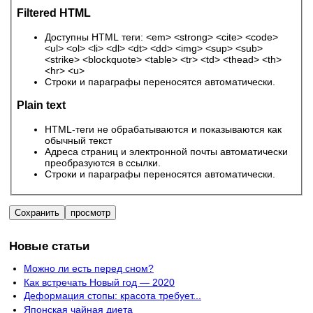
Filtered HTML
Доступны HTML теги: <em> <strong> <cite> <code>
<ul> <ol> <li> <dl> <dt> <dd> <img> <sup> <sub>
<strike> <blockquote> <table> <tr> <td> <thead> <th>
<hr> <u>
Строки и параграфы переносятся автоматически.
Plain text
HTML-теги не обрабатываются и показываются как
обычный текст
Адреса страниц и электронной почты автоматически
преобразуются в ссылки.
Строки и параграфы переносятся автоматически.
Новые статьи
Можно ли есть перед сном?
Как встречать Новый год — 2020
Деформация стопы: красота требует...
Японская чайная диета