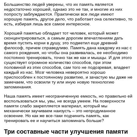
Большинство людей уверены, что их память является
недостаточно хорошей, однако это не так, и многие из них
попросту заблуждаются. Практически все люди имеют
хорошую память, другое дело, что работает она селективно, то
есть, избирая лишь все самое интересное.
Хорошей памятью обладает тот человек, который может
сконцентрироваться, а самым дорогим впечатлениям дать
время пустить корни в душу, это подметил еще древний
философ, причем справедливо. Память дана каждому из нас с
самого рождения, но чтобы она развивалась, ее необходимо
постоянно тренировать, точно так же как и мышцы. И для этого
существует огромное количество способов, при этом
половиной из этих способов, сам того не подозревая, владеет
каждый из нас. Мозг человека невероятно хорошо
приспособлен к постоянному развитию, и зачастую мы даже не
замечаем, что освоили ту или иную новую технологию
запоминания.
Наша память имеет неограниченную емкость, но правильно ей
воспользоваться мы, увы, не всегда умеем. На поверхности
памяти слабо закрепляется материал, который мы
механически заучиваем наизусть – это непродуманное
освоение. Но как же все-таки подчинить память, как
тренировать ее и научиться запоминать больше?
Три составные части улучшения памяти