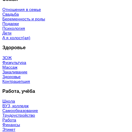
Отношения в семье
Свадьба
Беременность и роды
Подарки
Психология
Дети
А я холост(ая)
Здоровье
ЗОЖ
Физкультура
Массаж
Закаливание
Здоровье
Контрацепция
Работа, учёба
Школа
ВУЗ, колледж
Самообразование
Трудоустройство
Работа
Финансы
Этикет