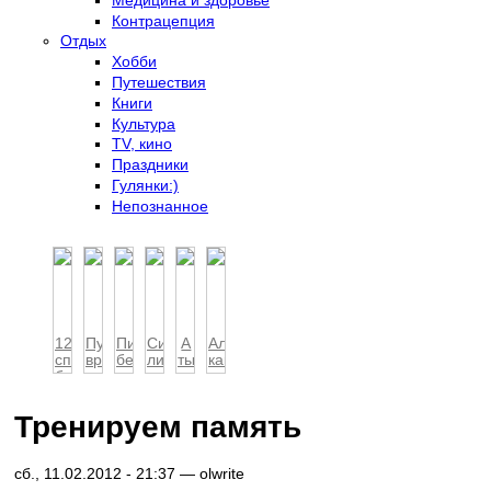
Контрацепция
Отдых
Хобби
Путешествия
Книги
Культура
TV, кино
Праздники
Гулянки:)
Непознанное
12
Пусть
Питание
Синдром
А
Алкоголизм
способов
вредная
беременной
лишнего
ты
как
борьбы
привычка
женщины
часа.
уже
социальная
с
раста...
Чем
оседлала
пр...
депресс...
гр...
велосипед?
Тренируем память
сб., 11.02.2012 - 21:37 —
olwrite