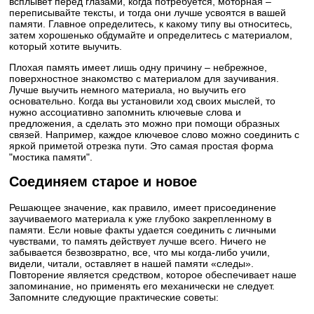
всплывет перед глазами, когда потребуется, моторная –
переписывайте тексты, и тогда они лучше усвоятся в вашей
памяти. Главное определитесь, к какому типу вы относитесь,
затем хорошенько обдумайте и определитесь с материалом,
который хотите выучить.
Плохая память имеет лишь одну причину – небрежное,
поверхностное знакомство с материалом для заучивания.
Лучше выучить немного материала, но выучить его
основательно. Когда вы установили ход своих мыслей, то
нужно ассоциативно запомнить ключевые слова и
предложения, а сделать это можно при помощи образных
связей. Например, каждое ключевое слово можно соединить с
яркой приметой отрезка пути. Это самая простая форма
"мостика памяти".
Соединяем старое и новое
Решающее значение, как правило, имеет присоединение
заучиваемого материала к уже глубоко закрепленному в
памяти. Если новые факты удается соединить с личными
чувствами, то память действует лучше всего. Ничего не
забывается безвозвратно, все, что мы когда-либо учили,
видели, читали, оставляет в нашей памяти «следы».
Повторение является средством, которое обеспечивает наше
запоминание, но применять его механически не следует.
Запомните следующие практические советы: