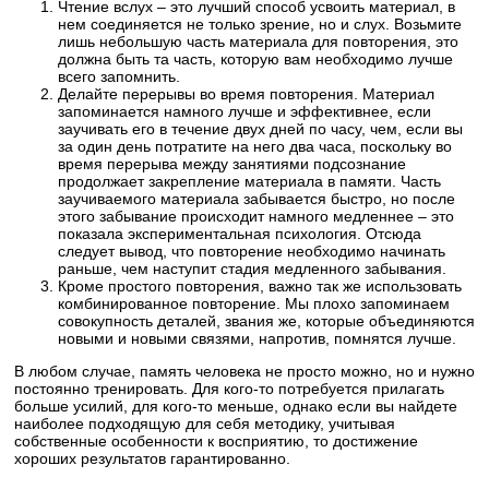
Чтение вслух – это лучший способ усвоить материал, в
нем соединяется не только зрение, но и слух. Возьмите
лишь небольшую часть материала для повторения, это
должна быть та часть, которую вам необходимо лучше
всего запомнить.
Делайте перерывы во время повторения. Материал
запоминается намного лучше и эффективнее, если
заучивать его в течение двух дней по часу, чем, если вы
за один день потратите на него два часа, поскольку во
время перерыва между занятиями подсознание
продолжает закрепление материала в памяти. Часть
заучиваемого материала забывается быстро, но после
этого забывание происходит намного медленнее – это
показала экспериментальная психология. Отсюда
следует вывод, что повторение необходимо начинать
раньше, чем наступит стадия медленного забывания.
Кроме простого повторения, важно так же использовать
комбинированное повторение. Мы плохо запоминаем
совокупность деталей, звания же, которые объединяются
новыми и новыми связями, напротив, помнятся лучше.
В любом случае, память человека не просто можно, но и нужно
постоянно тренировать. Для кого-то потребуется прилагать
больше усилий, для кого-то меньше, однако если вы найдете
наиболее подходящую для себя методику, учитывая
собственные особенности к восприятию, то достижение
хороших результатов гарантированно.