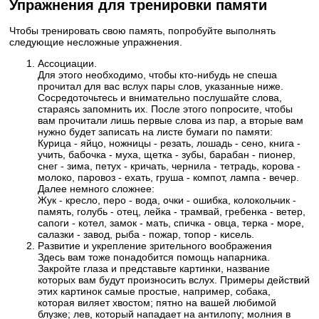
Упражнения для тренировки памяти
Чтобы тренировать свою память, попробуйте выполнять
следующие несложные упражнения.
Ассоциации.
Для этого необходимо, чтобы кто-нибудь не спеша
прочитал для вас вслух пары слов, указанные ниже.
Сосредоточьтесь и внимательно послушайте слова,
стараясь запомнить их. После этого попросите, чтобы
вам прочитали лишь первые слова из пар, а вторые вам
нужно будет записать на листе бумаги по памяти:
Курица - яйцо, ножницы - резать, лошадь - сено, книга -
учить, бабочка - муха, щетка - зубы, барабан - пионер,
снег - зима, петух - кричать, чернила - тетрадь, корова -
молоко, паровоз - ехать, груша - компот, лампа - вечер.
Далее немного сложнее:
Жук - кресло, перо - вода, очки - ошибка, колокольчик -
память, голубь - отец, лейка - трамвай, гребенка - ветер,
сапоги - котел, замок - мать, спичка - овца, терка - море,
салазки - завод, рыба - пожар, топор - кисель.
Развитие и укрепление зрительного воображения
Здесь вам тоже понадобится помощь напарника.
Закройте глаза и представьте картинки, название
которых вам будут произносить вслух. Примеры действий
этих картинок самые простые, например, собака,
которая виляет хвостом; пятно на вашей любимой
блузке; лев, который нападает на антилопу; молния в