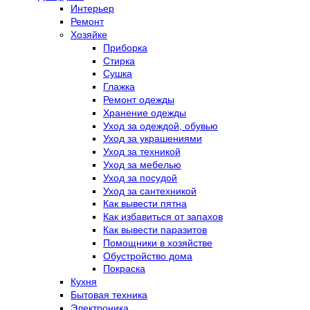
Интерьер
Ремонт
Хозяйке
Приборка
Стирка
Сушка
Глажка
Ремонт одежды
Хранение одежды
Уход за одеждой, обувью
Уход за украшениями
Уход за техникой
Уход за мебелью
Уход за посудой
Уход за сантехникой
Как вывести пятна
Как избавиться от запахов
Как вывести паразитов
Помощники в хозяйстве
Обустройство дома
Покраска
Кухня
Бытовая техника
Электроника