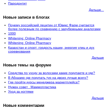
Пародонтит
Дальше...
Новые записи в блогах
Почему российский лецитин от Ювикс Фарм считается
более полезным по сравнению с зарубежными аналогами
1000
Whitening: Online Pharmacy
Whitening: Online Pharmacy
Казахстан и спорт: гордость нации, энергия улиц и дух
соревнования
Дальше
Новые темы на форуме
Средства по уходу за волосами какие покупаете и где?
В Абхазию где покупать тур на двоих лучше всего?
Где пройти курсы менеджера маркетплейса?
Нужен совет . Маммопластика
Уход за ногтями
Дальше
Новые комментарии