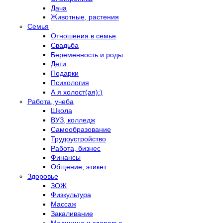
Дача
Животные, растения
Семья
Отношения в семье
Свадьба
Беременность и роды
Дети
Подарки
Психология
А я холост(ая):)
Работа, учеба
Школа
ВУЗ, колледж
Самообразование
Трудоустройство
Работа, бизнес
Финансы
Общение, этикет
Здоровье
ЗОЖ
Физкультура
Массаж
Закаливание
Медицина и здоровье