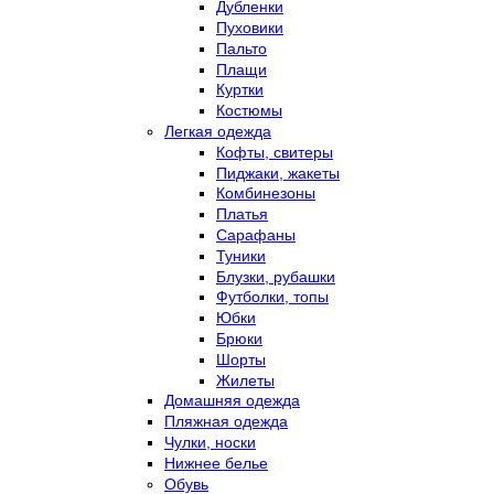
Дубленки
Пуховики
Пальто
Плащи
Куртки
Костюмы
Легкая одежда
Кофты, свитеры
Пиджаки, жакеты
Комбинезоны
Платья
Сарафаны
Туники
Блузки, рубашки
Футболки, топы
Юбки
Брюки
Шорты
Жилеты
Домашняя одежда
Пляжная одежда
Чулки, носки
Нижнее белье
Обувь