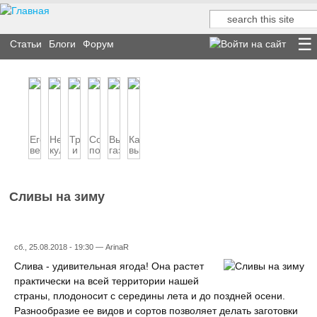
Поиск
Форма поиска
Статьи
Блоги
Форум
Его
Несколько
Традиции
Советы
Выбор
Как
величество
кулинарных
и
по
газовой
выбрать
шашлык
хитростей
экзотика
выбору
плиты
кухонный
китайско...
кухонной
на
комбайн
вы...
кухню
Сливы на зиму
сб., 25.08.2018 - 19:30 —
ArinaR
Слива - удивительная ягода! Она растет
практически на всей территории нашей
страны, плодоносит с середины лета и до поздней осени.
Разнообразие ее видов и сортов позволяет делать заготовки