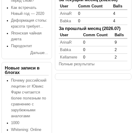
перед сном?
User
Comm Count
Balls
Как встречать
Новый год — 2020
ArinaR
0
4
Деформация стопы:
Babka
0
4
красота требует...
За прошлый месяц (2026.07)
Японская чайная
User
Comm Count
Balls
диета
ArinaR
0
9
Пародонтит
Babka
0
2
Дальше...
Kellamere
0
2
Полные результаты
Новые записи в
блогах
Почему российский
лецитин от Ювикс
Фарм считается
более полезным по
сравнению с
зарубежными
аналогами
1000
Whitening: Online