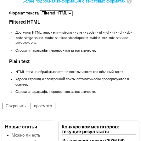
Более подробная информация о текстовых форматах
Формат текста
Filtered HTML
Доступны HTML теги: <em> <strong> <cite> <code> <ul> <ol> <li> <dl> <dt>
<dd> <img> <sup> <sub> <strike> <blockquote> <table> <tr> <td> <thead>
<th> <hr> <u>
Строки и параграфы переносятся автоматически.
Plain text
HTML-теги не обрабатываются и показываются как обычный текст
Адреса страниц и электронной почты автоматически преобразуются в
ссылки.
Строки и параграфы переносятся автоматически.
Новые статьи
Конкурс комментаторов:
текущие результаты
Можно ли есть
За текущий месяц (2026.08)