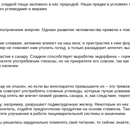
 сладкой пищи заложено в нас природой. Наши предки в условиях
ен углеводами и жирами.
получением энергии. Однако развитие человечества привело к том
ми словами, активнее влияют на наш мозг, и пристрастие к ним фо
р не поможет нам утолить голод, а только раззадорит аппетит, вы
стие к сахару. Сладкое способствует выработке эндорфина – гормо
атите употребление глюкозы, но не прекратите его совсем, так как
о наличии.
хар не опасен, но если вы многократно превышаете их – это трево
ги советуют употреблять сложные углеводы, которые лучше усваив
д опять же влечет низкий уровень сахара, и, как следствие, пере
, например, разрушают поджелудочную железу. Некоторые из них ус
итель, отдайте предпочтение продуктам на основе стевиола. Также
утите улучшения в работе пищеварительной системы и кишечника.
ы решились кардинально поменять своё питание, то сейчас знаете, 