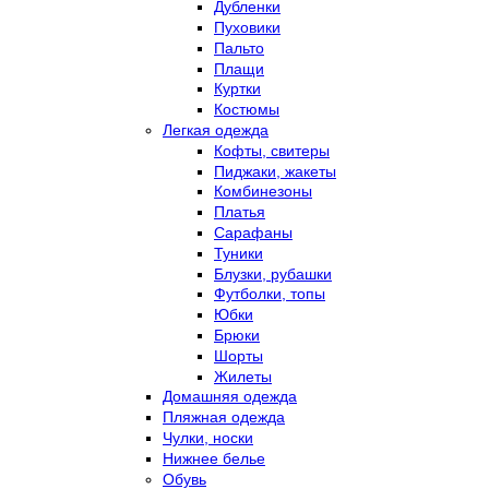
Дубленки
Пуховики
Пальто
Плащи
Куртки
Костюмы
Легкая одежда
Кофты, свитеры
Пиджаки, жакеты
Комбинезоны
Платья
Сарафаны
Туники
Блузки, рубашки
Футболки, топы
Юбки
Брюки
Шорты
Жилеты
Домашняя одежда
Пляжная одежда
Чулки, носки
Нижнее белье
Обувь