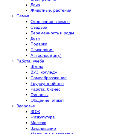
Дача
Животные, растения
Семья
Отношения в семье
Свадьба
Беременность и роды
Дети
Подарки
Психология
А я холост(ая):)
Работа, учеба
Школа
ВУЗ, колледж
Самообразование
Трудоустройство
Работа, бизнес
Финансы
Общение, этикет
Здоровье
ЗОЖ
Физкультура
Массаж
Закаливание
Медицина и здоровье