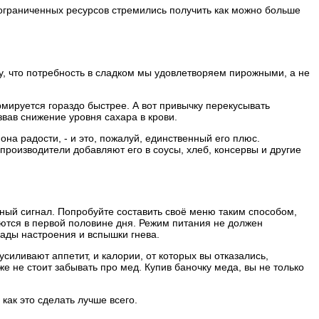
 ограниченных ресурсов стремились получить как можно больше
у, что потребность в сладком мы удовлетворяем пирожными, а не
рмируется гораздо быстрее. А вот привычку перекусывать
звав снижение уровня сахара в крови.
на радости, - и это, пожалуй, единственный его плюс.
 производители добавляют его в соусы, хлеб, консервы и другие
жный сигнал. Попробуйте составить своё меню таким способом,
аются в первой половине дня. Режим питания не должен
пады настроения и вспышки гнева.
иливают аппетит, и калории, от которых вы отказались,
 не стоит забывать про мед. Купив баночку меда, вы не только
как это сделать лучше всего.