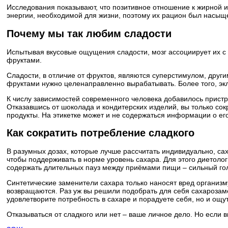
Исследования показывают, что позитивное отношение к жирной и
энергии, необходимой для жизни, поэтому их рацион был насыщ
Почему мы так любим сладости
Испытывая вкусовые ощущения сладости, мозг ассоциирует их с 
фруктами.
Сладости, в отличие от фруктов, являются суперстимулом, други
фруктами нужно целенаправленно вырабатывать. Более того, экле
К числу зависимостей современного человека добавилось пристра
Отказавшись от шоколада и кондитерских изделий, вы только сокр
продукты. На этикетке может и не содержаться информации о ег
Как сократить потребление сладкого
В разумных дозах, которые лучше рассчитать индивидуально, са
чтобы поддерживать в норме уровень сахара. Для этого диетоло
содержать длительных пауз между приёмами пищи – сильный голо
Синтетические заменители сахара только наносят вред организму
возвращаются. Раз уж вы решили подобрать для себя сахарозамен
удовлетворите потребность в сахаре и порадуете себя, но и ощ
Отказываться от сладкого или нет – ваше личное дело. Но если в