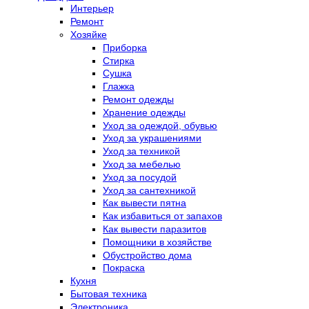
Интерьер
Ремонт
Хозяйке
Приборка
Стирка
Сушка
Глажка
Ремонт одежды
Хранение одежды
Уход за одеждой, обувью
Уход за украшениями
Уход за техникой
Уход за мебелью
Уход за посудой
Уход за сантехникой
Как вывести пятна
Как избавиться от запахов
Как вывести паразитов
Помощники в хозяйстве
Обустройство дома
Покраска
Кухня
Бытовая техника
Электроника