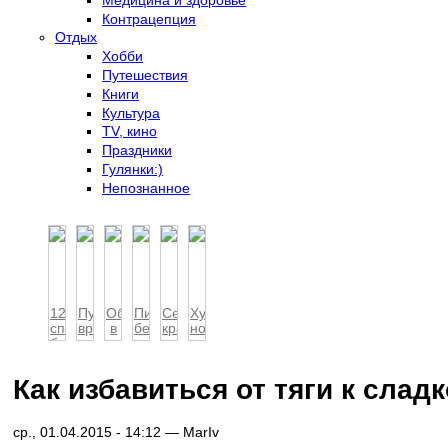
Контрацепция
Отдых
Хобби
Путешествия
Книги
Культура
TV, кино
Праздники
Гулянки:)
Непознанное
12
Пусть
Обертывания
Питание
Секреты
Худеем,
способов
вредная
в
беременной
красоты
но...
борьбы
привычка
домашних
женщины
японских
толстеем?...
с
раста...
услов...
жен...
депресс...
Как избавиться от тяги к слад
ср., 01.04.2015 - 14:12 —
MarIv