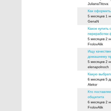
JulianaTitova
Как оформить
Обычная тема
5 месяцев 1 
GenaN
Какое купить
переработки 
Обычная тема
5 месяцев 2 
FrolovAlik
Ищу качестве
домашнему п
Обычная тема
5 месяцев 2 
elenapolnoch
Какую выбрат
Обычная тема
6 месяцев 5 д
Aleksr
Кто поставля
общепита
Обычная тема
6 месяцев 2 
FrolovAlik