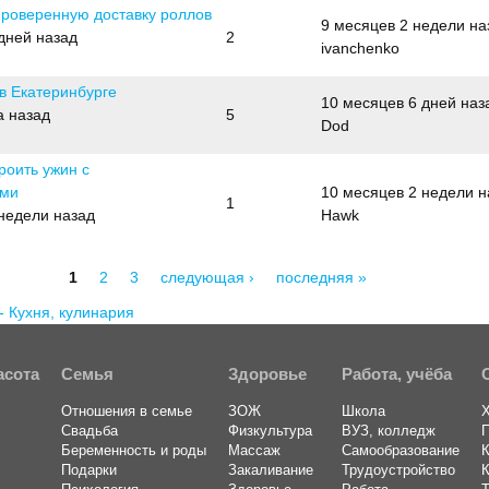
проверенную доставку роллов
9 месяцев 2 недели на
дней назад
2
ivanchenko
в Екатеринбурге
10 месяцев 6 дней наз
а назад
5
Dod
роить ужин с
ами
10 месяцев 2 недели н
1
 недели назад
Hawk
1
2
3
следующая ›
последняя »
асота
Семья
Здоровье
Работа, учёба
Отношения в семье
ЗОЖ
Школа
Свадьба
Физкультура
ВУЗ, колледж
Беременность и роды
Массаж
Самообразование
К
Подарки
Закаливание
Трудоустройство
К