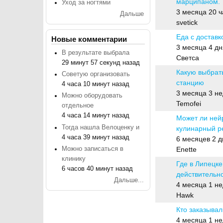
марципаном.
Уход за ногтями
Обычная тема
3 месяца 20 ч
Дальше
svetick
Еда с доставк
Новые комментарии
Обычная тема
3 месяца 4 дн
В результате выбрала
Светса
29 минут 57 секунд назад
Какую выбрат
Советую организовать
станцию
4 часа 10 минут назад
Обычная тема
3 месяца 3 н
Можно оборудовать
Temofei
отдельное
4 часа 14 минут назад
Может ли ней
Тогда нашла Велоценку и
кулинарный р
Обычная тема
4 часа 39 минут назад
6 месяцев 2 д
Можно записаться в
Enette
клинику
Где в Липецке
6 часов 40 минут назад
действительн
Обычная тема
Дальше...
4 месяца 1 н
Hawk
Кто заказывал
Обычная тема
4 месяца 1 н