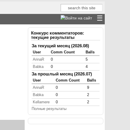
Поиск
Форма поиска
Конкурс комментаторов:
текущие результаты
За текущий месяц (2026.08)
User
Comm Count
Balls
ArinaR
0
5
Babka
0
4
За прошлый месяц (2026.07)
User
Comm Count
Balls
ArinaR
0
9
Babka
0
2
Kellamere
0
2
Полные результаты