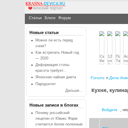
Статьи
Блоги
Форум
Новые статьи
Можно ли есть перед
сном?
Как встречать Новый год
Семейный
12
По
Ас
— 2020
бюджет:
способов
Таила
п
учимся
борьбы
на
Деформация стопы:
экон...
с
авто
красота требует...
депресс...
Японская чайная диета
Forums
>
Дела до
Пародонтит
Кухня, кулин
Дальше...
Новые записи в блогах
Войдите
, ч
Почему российский
лецитин от Ювикс Фарм
считается более полезным