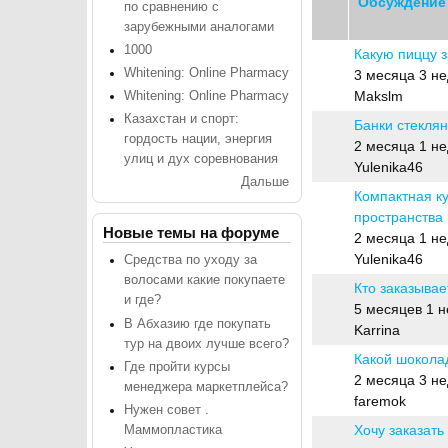
Обсуждение
по сравнению с
зарубежными аналогами
1000
Какую пиццу з
Обычная тема
Whitening: Online Pharmacy
3 месяца 3 н
Makslm
Whitening: Online Pharmacy
Казахстан и спорт:
Банки стекля
гордость нации, энергия
Обычная тема
2 месяца 1 н
улиц и дух соревнования
Yulenika46
Дальше
Компактная к
пространства
Обычная тема
Новые темы на форуме
2 месяца 1 н
Yulenika46
Средства по уходу за
волосами какие покупаете
Кто заказывае
и где?
Обычная тема
5 месяцев 1 
В Абхазию где покупать
Karrina
тур на двоих лучше всего?
Какой шоколад
Где пройти курсы
Обычная тема
2 месяца 3 н
менеджера маркетплейса?
faremok
Нужен совет .
Хочу заказать
Маммопластика