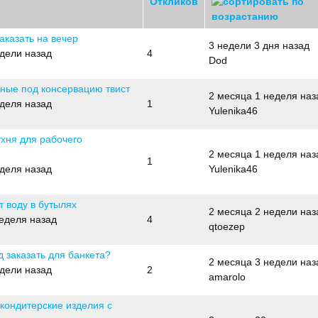
Откликов
аказать на вечер
3 недели 3 дня назад
едели назад
4
Dod
нные под консервацию твист
2 месяца 1 неделя наз
еделя назад
1
Yulenika46
ухня для рабочего
2 месяца 1 неделя наз
1
еделя назад
Yulenika46
т воду в бутылях
2 месяца 2 недели наз
неделя назад
4
qtoezep
 заказать для банкета?
2 месяца 3 недели наз
едели назад
2
amarolo
 кондитерские изделия с