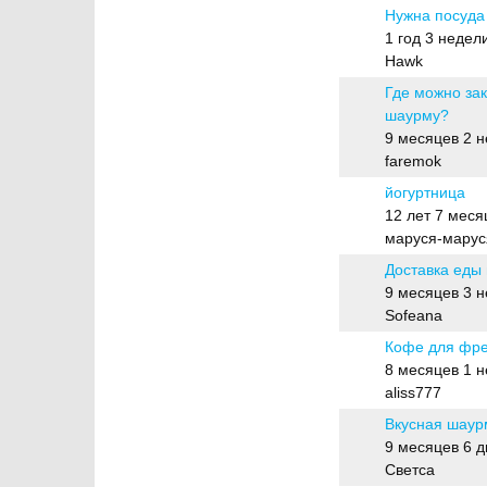
Нужна посуда
Обычная тема
1 год 3 недел
Hawk
Где можно зак
шаурму?
Обычная тема
9 месяцев 2 
faremok
йогуртница
Обычная тема
12 лет 7 меся
маруся-марус
Доставка еды
Обычная тема
9 месяцев 3 
Sofeana
Кофе для фре
Обычная тема
8 месяцев 1 
aliss777
Вкусная шаур
Обычная тема
9 месяцев 6 д
Светса