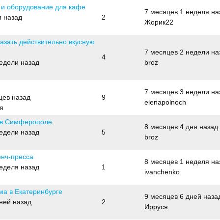
 и оборудование для кафе
7 месяцев 1 неделя на
и назад
2
Жорик22
азать действительно вкусную
7 месяцев 2 недели на
4
недели назад
broz
7 месяцев 3 недели на
цев назад
9
elenapolnoch
я
 в Симферополе
8 месяцев 4 дня назад
недели назад
5
broz
нч-пресса
8 месяцев 1 неделя на
неделя назад
1
ivanchenko
ма в Екатеринбурге
9 месяцев 6 дней наза
ней назад
2
Ирруся