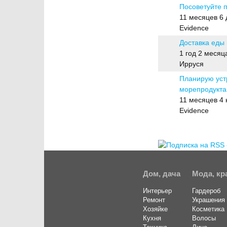
Посоветуйте 
Обычная тема
11 месяцев 6 
Evidence
Доставка еды 
Обычная тема
1 год 2 месяц
Ирруся
Планирую уст
морепродукт
Обычная тема
11 месяцев 4
Evidence
Страницы
Дом, дача
Мода, кр
Интерьер
Гардероб
Ремонт
Украшения
Хозяйке
Косметика
Кухня
Волосы