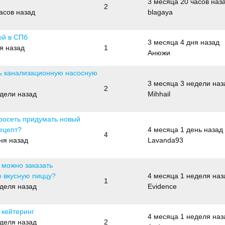
3 месяца 20 часов наз
2
асов назад
blagaya
ой в СПб
3 месяца 4 дня назад
я назад
1
Анюжи
ь канализационную насосную
3 месяца 3 недели наз
2
едели назад
Mihhail
росеть придумать новый
ецепт?
4 месяца 1 день назад
4
ня назад
Lavanda93
 можно заказать
о вкусную пиццу?
4 месяца 1 неделя наз
1
еделя назад
Evidence
 кейтеринг
4 месяца 1 неделя наз
еделя назад
2