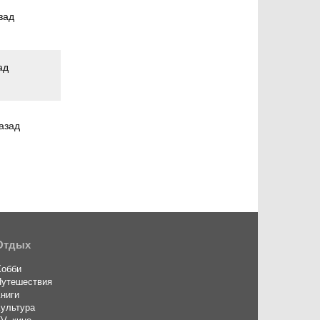
зад
ад
азад
Отдых
Хобби
Путешествия
ниги
ультура