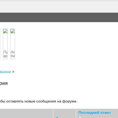
трология
Пусть
Астрология
нду
одарка
вредная
беременности
привычка
раста...
машние
>
ария
тобы оставлять новые сообщения на форуме.
Последний ответ