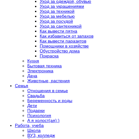
Уход за одеждой, обувью
Уход за украшениями
Уход за техникой
Уход за мебелью
Уход за посудой
Уход за сантехникой
Как вывести пятна
Как избавиться от запахов
Как вывести паразитов
Помощники в хозяйстве
Обустройство дома
Покраска
Кухня
Бытовая техника
Электроника
Дача
Животные, растения
Семья
Отношения в семье
Свадьба
Беременность и роды
Дети
Подарки
Психология
А я холост(ая):)
Работа, учеба
Школа
ВУЗ, колледж