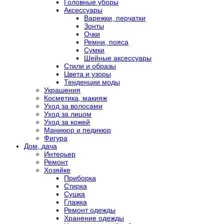
Головные уборы
Аксессуары
Варежки, перчатки
Зонты
Очки
Ремни, пояса
Сумки
Шейные аксессуары
Стили и образы
Цвета и узоры
Тенденции моды
Украшения
Косметика, макияж
Уход за волосами
Уход за лицом
Уход за кожей
Маникюр и педикюр
Фигура
Дом, дача
Интерьер
Ремонт
Хозяйке
Приборка
Стирка
Сушка
Глажка
Ремонт одежды
Хранение одежды