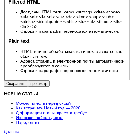
Filtered HTML
Доступны HTML теги: <em> <strong> <cite> <code>
<ul> <ol> <li> <dl> <dt> <dd> <img> <sup> <sub>
<strike> <blockquote> <table> <tr> <td> <thead> <th>
<hr> <u>
Строки и параграфы переносятся автоматически.
Plain text
HTML-теги не обрабатываются и показываются как
обычный текст
Адреса страниц и электронной почты автоматически
преобразуются в ссылки.
Строки и параграфы переносятся автоматически.
Новые статьи
Можно ли есть перед сном?
Как встречать Новый год — 2020
Деформация стопы: красота требует...
Японская чайная диета
Пародонтит
Дальше...