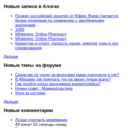
Новые записи в блогах
Почему российский лецитин от Ювикс Фарм считается
более полезным по сравнению с зарубежными
аналогами
1000
Whitening: Online Pharmacy
Whitening: Online Pharmacy
Казахстан и спорт: гордость нации, энергия улиц и дух
соревнования
Дальше
Новые темы на форуме
Средства по уходу за волосами какие покупаете и где?
В Абхазию где покупать тур на двоих лучше всего?
Где пройти курсы менеджера маркетплейса?
Нужен совет . Маммопластика
Уход за ногтями
Дальше
Новые комментарии
Лучше поручить межевание
49 минут 52 секунды назад