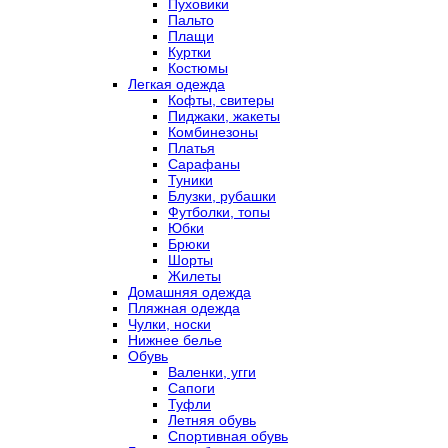
Пуховики
Пальто
Плащи
Куртки
Костюмы
Легкая одежда
Кофты, свитеры
Пиджаки, жакеты
Комбинезоны
Платья
Сарафаны
Туники
Блузки, рубашки
Футболки, топы
Юбки
Брюки
Шорты
Жилеты
Домашняя одежда
Пляжная одежда
Чулки, носки
Нижнее белье
Обувь
Валенки, угги
Сапоги
Туфли
Летняя обувь
Спортивная обувь