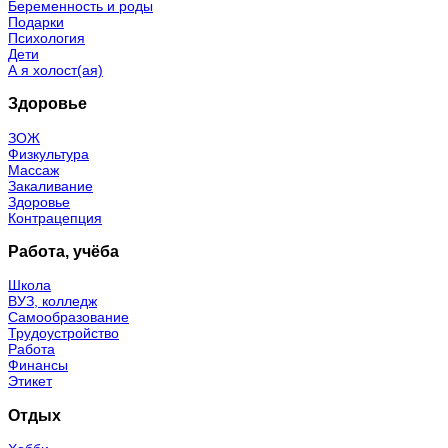
Беременность и роды
Подарки
Психология
Дети
А я холост(ая)
Здоровье
ЗОЖ
Физкультура
Массаж
Закаливание
Здоровье
Контрацепция
Работа, учёба
Школа
ВУЗ, колледж
Самообразование
Трудоустройство
Работа
Финансы
Этикет
Отдых