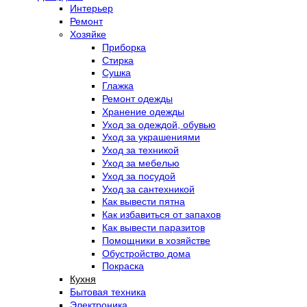
Интерьер
Ремонт
Хозяйке
Приборка
Стирка
Сушка
Глажка
Ремонт одежды
Хранение одежды
Уход за одеждой, обувью
Уход за украшениями
Уход за техникой
Уход за мебелью
Уход за посудой
Уход за сантехникой
Как вывести пятна
Как избавиться от запахов
Как вывести паразитов
Помощники в хозяйстве
Обустройство дома
Покраска
Кухня
Бытовая техника
Электроника