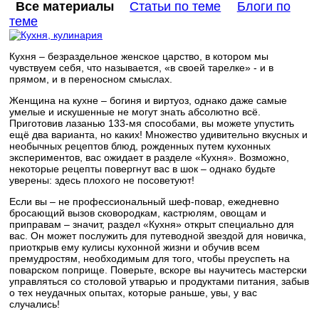
Все материалы
Статьи по теме
Блоги по
теме
Кухня – безраздельное женское царство, в котором мы
чувствуем себя, что называется, «в своей тарелке» - и в
прямом, и в переносном смыслах.
Женщина на кухне – богиня и виртуоз, однако даже самые
умелые и искушенные не могут знать абсолютно всё.
Приготовив лазанью 133-мя способами, вы можете упустить
ещё два варианта, но каких! Множество удивительно вкусных и
необычных рецептов блюд, рожденных путем кухонных
экспериментов, вас ожидает в разделе «Кухня». Возможно,
некоторые рецепты повергнут вас в шок – однако будьте
уверены: здесь плохого не посоветуют!
Если вы – не профессиональный шеф-повар, ежедневно
бросающий вызов сковородкам, кастрюлям, овощам и
приправам – значит, раздел «Кухня» открыт специально для
вас. Он может послужить для путеводной звездой для новичка,
приоткрыв ему кулисы кухонной жизни и обучив всем
премудростям, необходимым для того, чтобы преуспеть на
поварском поприще. Поверьте, вскоре вы научитесь мастерски
управляться со столовой утварью и продуктами питания, забыв
о тех неудачных опытах, которые раньше, увы, у вас
случались!