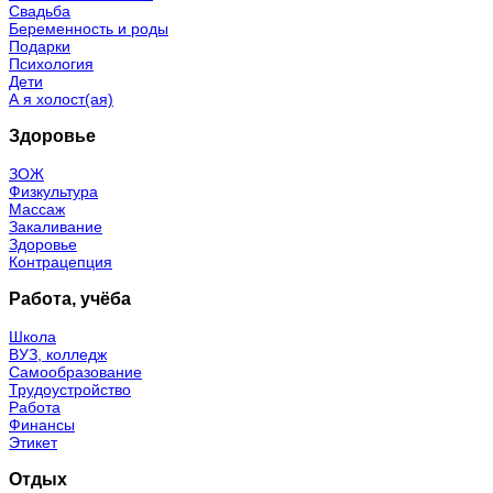
Свадьба
Беременность и роды
Подарки
Психология
Дети
А я холост(ая)
Здоровье
ЗОЖ
Физкультура
Массаж
Закаливание
Здоровье
Контрацепция
Работа, учёба
Школа
ВУЗ, колледж
Самообразование
Трудоустройство
Работа
Финансы
Этикет
Отдых