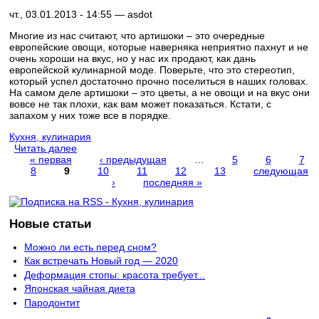
чт., 03.01.2013 - 14:55 —
asdot
Многие из нас считают, что артишоки – это очередные
европейские овощи, которые наверняка неприятно пахнут и не
очень хороши на вкус, но у нас их продают, как дань
европейской кулинарной моде. Поверьте, что это стереотип,
который успел достаточно прочно поселиться в наших головах.
На самом деле артишоки – это цветы, а не овощи и на вкус они
вовсе не так плохи, как вам может показаться. Кстати, с
запахом у них тоже все в порядке.
Кухня, кулинария
Читать далее
« первая
‹ предыдущая
…
5
6
7
8
9
10
11
12
13
следующая
Страницы
›
последняя »
Новые статьи
Можно ли есть перед сном?
Как встречать Новый год — 2020
Деформация стопы: красота требует...
Японская чайная диета
Пародонтит