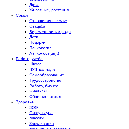
Дача
Животные, растения
Семья
Отношения в семье
Свадьба
Беременность и роды
Дети
Подарки
Психология
А я холост(ая):)
Работа, учеба
Школа
ВУЗ, колледж
Самообразование
Трудоустройство
Работа, бизнес
Финансы
Общение, этикет
Здоровье
ЗОЖ
Физкультура
Массаж
Закаливание
Медицина и здоровье