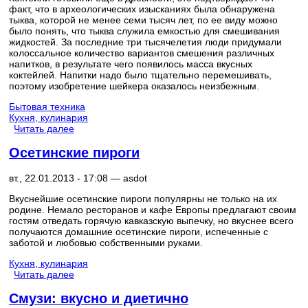
факт, что в археологических изысканиях была обнаружена
тыква, которой не менее семи тысяч лет, по ее виду можно
было понять, что тыква служила емкостью для смешивания
жидкостей. За последние три тысячелетия люди придумали
колоссальное количество вариантов смешения различных
напитков, в результате чего появилось масса вкусных
коктейлей. Напитки надо было тщательно перемешивать,
поэтому изобретение шейкера оказалось неизбежным.
Бытовая техника
Кухня, кулинария
Читать далее
Осетинские пироги
вт., 22.01.2013 - 17:08 —
asdot
Вкуснейшие осетинские пироги популярны не только на их
родине. Немало ресторанов и кафе Европы предлагают своим
гостям отведать горячую кавказскую выпечку, но вкуснее всего
получаются домашние осетинские пироги, испеченные с
заботой и любовью собственными руками.
Кухня, кулинария
Читать далее
Смузи: вкусно и диетично