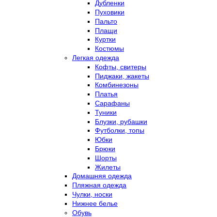
Дубленки
Пуховики
Пальто
Плащи
Куртки
Костюмы
Легкая одежда
Кофты, свитеры
Пиджаки, жакеты
Комбинезоны
Платья
Сарафаны
Туники
Блузки, рубашки
Футболки, топы
Юбки
Брюки
Шорты
Жилеты
Домашняя одежда
Пляжная одежда
Чулки, носки
Нижнее белье
Обувь