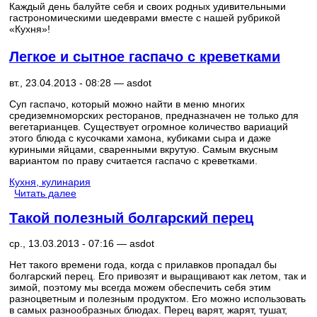
Каждый день балуйте себя и своих родных удивительными
гастрономическими шедеврами вместе с нашей рубрикой
«Кухня»!
Легкое и сытное гаспачо с креветками
вт., 23.04.2013 - 08:28 —
asdot
Суп гаспачо, который можно найти в меню многих
средиземноморских ресторанов, предназначен не только для
вегетарианцев. Существует огромное количество вариаций
этого блюда с кусочками хамона, кубиками сыра и даже
куриными яйцами, сваренными вкрутую. Самым вкусным
вариантом по праву считается гаспачо с креветками.
Кухня, кулинария
Читать далее
Такой полезный болгарский перец
ср., 13.03.2013 - 07:16 —
asdot
Нет такого времени года, когда с прилавков пропадал бы
болгарский перец. Его привозят и выращивают как летом, так и
зимой, поэтому мы всегда можем обеспечить себя этим
разноцветным и полезным продуктом. Его можно использовать
в самых разнообразных блюдах. Перец варят, жарят, тушат,