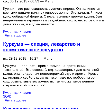
ср., 30.12.2015 - 08:53 —
MarIv
Курник – это разновидность русского пирога. Он начиняется
разными видами начинок одновременно. Это закрытый пирог
куполообразной формы. С незапамятных времен курник был
непременным украшением свадебного стола, его готовили и в
доме жениха, и в доме невесты.
Кухня, кулинария
Читать далее
Куркума — специя, лекарство и
косметическое средство
вт., 29.12.2015 - 16:27 —
MarIv
Куркума — пряность, применяемая на протяжении
тысячелетий. Это основа блюд, характерных для азиатской
кухни, она придает им неповторимый вкус и аромат. Кроме
кулинарных свойств куркумы, все чаще востребованы ее
оздоровительные возможности. Так что же такое ценное
сокрыто в этой пряности?
Кухня, кулинария
ЗОЖ
Читать далее
Как хранить чеснок в квартире