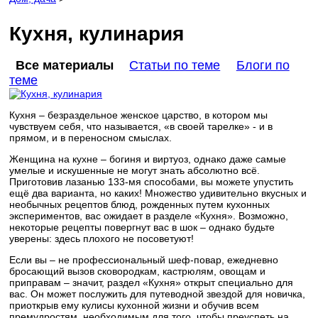
Кухня, кулинария
Все материалы
Статьи по теме
Блоги по
теме
Кухня – безраздельное женское царство, в котором мы
чувствуем себя, что называется, «в своей тарелке» - и в
прямом, и в переносном смыслах.
Женщина на кухне – богиня и виртуоз, однако даже самые
умелые и искушенные не могут знать абсолютно всё.
Приготовив лазанью 133-мя способами, вы можете упустить
ещё два варианта, но каких! Множество удивительно вкусных и
необычных рецептов блюд, рожденных путем кухонных
экспериментов, вас ожидает в разделе «Кухня». Возможно,
некоторые рецепты повергнут вас в шок – однако будьте
уверены: здесь плохого не посоветуют!
Если вы – не профессиональный шеф-повар, ежедневно
бросающий вызов сковородкам, кастрюлям, овощам и
приправам – значит, раздел «Кухня» открыт специально для
вас. Он может послужить для путеводной звездой для новичка,
приоткрыв ему кулисы кухонной жизни и обучив всем
премудростям, необходимым для того, чтобы преуспеть на