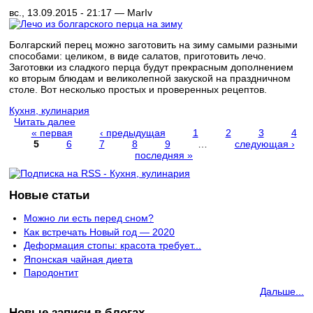
вс., 13.09.2015 - 21:17 —
MarIv
Болгарский перец можно заготовить на зиму самыми разными
способами: целиком, в виде салатов, приготовить лечо.
Заготовки из сладкого перца будут прекрасным дополнением
ко вторым блюдам и великолепной закуской на праздничном
столе. Вот несколько простых и проверенных рецептов.
Кухня, кулинария
Читать далее
« первая
‹ предыдущая
1
2
3
4
5
6
7
8
9
…
следующая ›
Страницы
последняя »
Новые статьи
Можно ли есть перед сном?
Как встречать Новый год — 2020
Деформация стопы: красота требует...
Японская чайная диета
Пародонтит
Дальше...
Новые записи в блогах