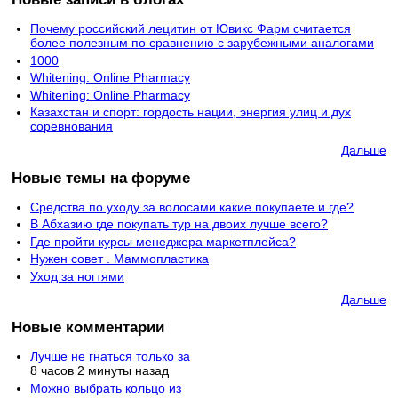
Почему российский лецитин от Ювикс Фарм считается
более полезным по сравнению с зарубежными аналогами
1000
Whitening: Online Pharmacy
Whitening: Online Pharmacy
Казахстан и спорт: гордость нации, энергия улиц и дух
соревнования
Дальше
Новые темы на форуме
Средства по уходу за волосами какие покупаете и где?
В Абхазию где покупать тур на двоих лучше всего?
Где пройти курсы менеджера маркетплейса?
Нужен совет . Маммопластика
Уход за ногтями
Дальше
Новые комментарии
Лучше не гнаться только за
8 часов 2 минуты назад
Можно выбрать кольцо из