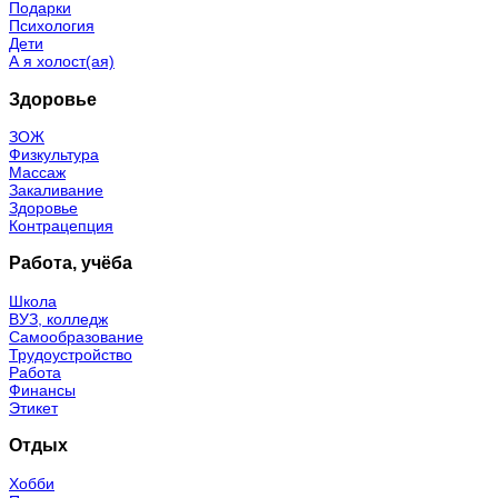
Подарки
Психология
Дети
А я холост(ая)
Здоровье
ЗОЖ
Физкультура
Массаж
Закаливание
Здоровье
Контрацепция
Работа, учёба
Школа
ВУЗ, колледж
Самообразование
Трудоустройство
Работа
Финансы
Этикет
Отдых
Хобби