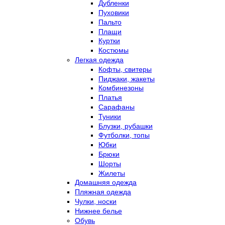
Дубленки
Пуховики
Пальто
Плащи
Куртки
Костюмы
Легкая одежда
Кофты, свитеры
Пиджаки, жакеты
Комбинезоны
Платья
Сарафаны
Туники
Блузки, рубашки
Футболки, топы
Юбки
Брюки
Шорты
Жилеты
Домашняя одежда
Пляжная одежда
Чулки, носки
Нижнее белье
Обувь