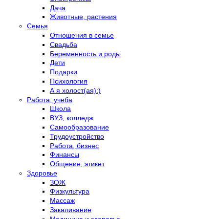
Дача
Животные, растения
Семья
Отношения в семье
Свадьба
Беременность и роды
Дети
Подарки
Психология
А я холост(ая):)
Работа, учеба
Школа
ВУЗ, колледж
Самообразование
Трудоустройство
Работа, бизнес
Финансы
Общение, этикет
Здоровье
ЗОЖ
Физкультура
Массаж
Закаливание
Медицина и здоровье