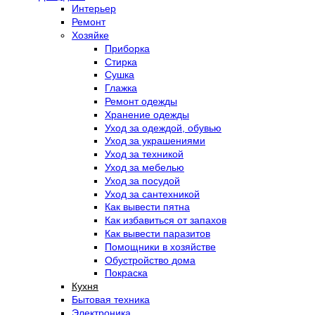
Интерьер
Ремонт
Хозяйке
Приборка
Стирка
Сушка
Глажка
Ремонт одежды
Хранение одежды
Уход за одеждой, обувью
Уход за украшениями
Уход за техникой
Уход за мебелью
Уход за посудой
Уход за сантехникой
Как вывести пятна
Как избавиться от запахов
Как вывести паразитов
Помощники в хозяйстве
Обустройство дома
Покраска
Кухня
Бытовая техника
Электроника