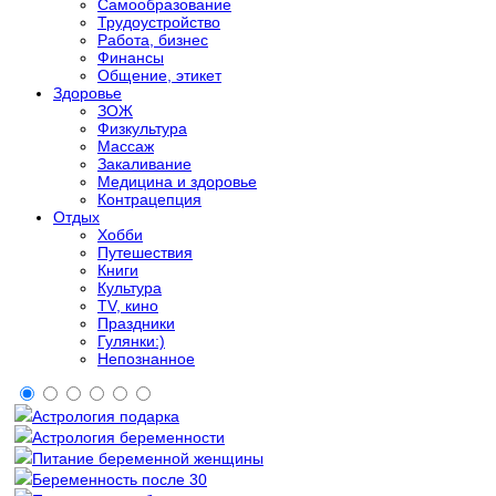
Самообразование
Трудоустройство
Работа, бизнес
Финансы
Общение, этикет
Здоровье
ЗОЖ
Физкультура
Массаж
Закаливание
Медицина и здоровье
Контрацепция
Отдых
Хобби
Путешествия
Книги
Культура
TV, кино
Праздники
Гулянки:)
Непознанное
Астрология подарка
Астрология беременности
Питание беременной женщины
Беременность после 30