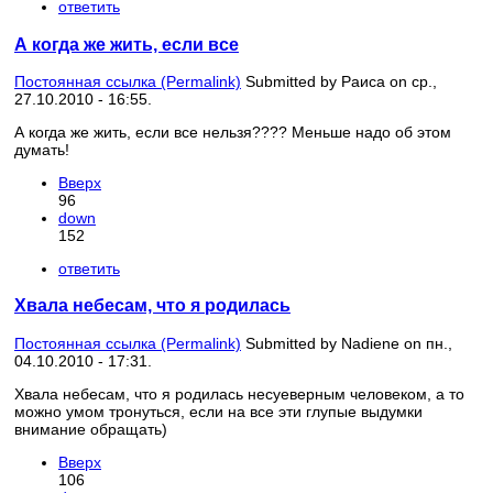
ответить
А когда же жить, если все
Постоянная ссылка (Permalink)
Submitted by
Раиса
on ср.,
27.10.2010 - 16:55.
А когда же жить, если все нельзя???? Меньше надо об этом
думать!
Вверх
96
down
152
ответить
Хвала небесам, что я родилась
Постоянная ссылка (Permalink)
Submitted by
Nadiene
on пн.,
04.10.2010 - 17:31.
Хвала небесам, что я родилась несуеверным человеком, а то
можно умом тронуться, если на все эти глупые выдумки
внимание обращать)
Вверх
106