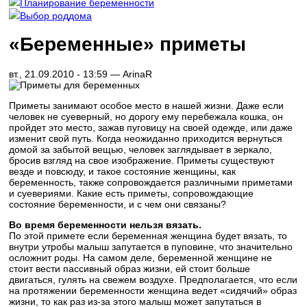
Планирование беременности
Выбор роддома
«Беременные» приметы
вт., 21.09.2010 - 13:59 —
ArinaR
Приметы занимают особое место в нашей жизни. Даже если
человек не суеверный, но дорогу ему перебежала кошка, он
пройдет это место, зажав пуговицу на своей одежде, или даже
изменит свой путь. Когда неожиданно приходится вернуться
домой за забытой вещью, человек заглядывает в зеркало,
бросив взгляд на свое изображение. Приметы существуют
везде и повсюду, и такое состояние женщины, как
беременность, также сопровождается различными приметами
и суевериями. Какие есть приметы, сопровождающие
состояние беременности, и с чем они связаны?
Во время беременности нельзя вязать.
По этой примете если беременная женщина будет вязать, то
внутри утробы малыш запутается в пуповине, что значительно
осложнит роды. На самом деле, беременной женщине не
стоит вести пассивный образ жизни, ей стоит больше
двигаться, гулять на свежем воздухе. Предполагается, что если
на протяжении беременности женщина ведет «сидячий» образ
жизни, то как раз из-за этого малыш может запутаться в