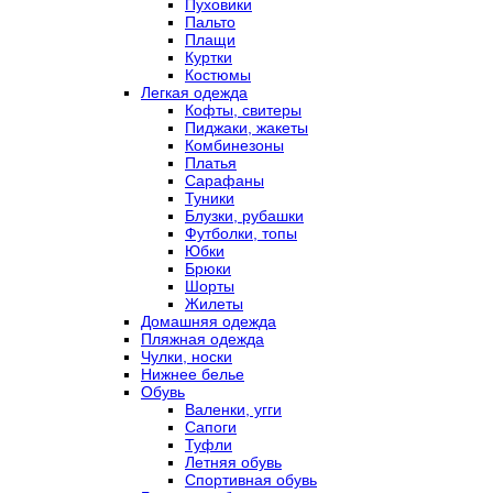
Пуховики
Пальто
Плащи
Куртки
Костюмы
Легкая одежда
Кофты, свитеры
Пиджаки, жакеты
Комбинезоны
Платья
Сарафаны
Туники
Блузки, рубашки
Футболки, топы
Юбки
Брюки
Шорты
Жилеты
Домашняя одежда
Пляжная одежда
Чулки, носки
Нижнее белье
Обувь
Валенки, угги
Сапоги
Туфли
Летняя обувь
Спортивная обувь