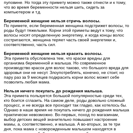
пуповине. Но тогда эту примету можно также отнести и к тому,
что во время беременности нельзя шить, сидеть за
компьютером и т.д.
Беременной женщине нельзя стричь волосы.
По примете, если беременная женщина подстрижет волосы, то
роды будут тяжелыми. Корни этой приметы ведут к тому, что
волосы носят определенную энергетику, и когда концы волос
состригаются, женщина теряет часть своей энергетики и,
соответственно, часть сил.
Беременной женщине нельзя красить волосы.
Эта примета обусловлена тем, что краски вредны для
организма беременной и малыша. Но современное
производство красок для волос таково, что большого вреда для
здоровья они не несут. Злоупотреблять, конечно, не стоит, но
пару раз за 9 месяцев подкрасить корни волос может себе
позволить любая мама.
Нельзя ничего покупать до рождения малыша.
Эта примета пользуется большой популярностью среди тех,
кто боится сглазить. На самом деле, роды довольно сложный
процесс, и не всегда все проходит так гладко, как хотелось бы.
Однако в наше время не покупать ничего до рождения малыша
практически невозможно. Во-первых, поход по магазинам,
выбор детских вещей значительно повышают настроение
мамы, а, соответственно, и малыша. А во-вторых, за те три
дня, пока мама с новорожденным малышом находятся в