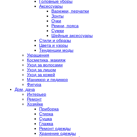
Головные уборы
Аксессуары
Варежки, перчатки
Зонты
Очки
Ремни, пояса
Сумки
Шейные аксессуары
Стили и образы
Цвета и узоры
Тенденции моды
Украшения
Косметика, макияж
Уход за волосами
Уход за лицом
Уход за кожей
Маникюр и педикюр
Фигура
Дом, дача
Интерьер
Ремонт
Хозяйке
Приборка
Стирка
Сушка
Глажка
Ремонт одежды
Хранение одежды