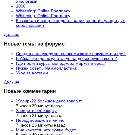
аналогами
1000
Whitening: Online Pharmacy
Whitening: Online Pharmacy
Казахстан и спорт: гордость нации, энергия улиц и дух
соревнования
Дальше
Новые темы на форуме
Средства по уходу за волосами какие покупаете и где?
В Абхазию где покупать тур на двоих лучше всего?
Где пройти курсы менеджера маркетплейса?
Нужен совет . Маммопластика
Уход за ногтями
Дальше
Новые комментарии
Жорирк22 большое дело говорит
7 часов 20 минут назад
Заведите себе карту
7 часов 21 минут назад
Перед поездкой я лично
7 часов 23 минуты назад
Мне кажется, что лучше будет
9 часов 40 минут назад