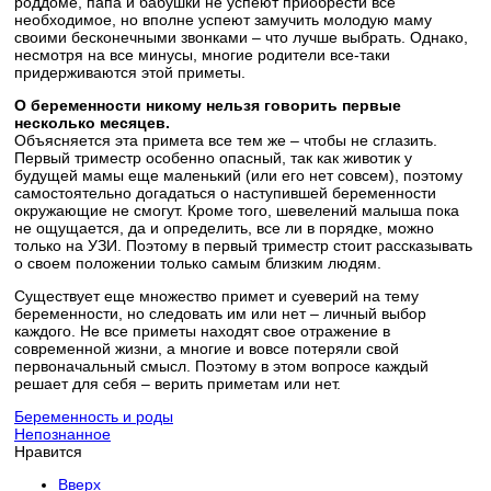
роддоме, папа и бабушки не успеют приобрести все
необходимое, но вполне успеют замучить молодую маму
своими бесконечными звонками – что лучше выбрать. Однако,
несмотря на все минусы, многие родители все-таки
придерживаются этой приметы.
О беременности никому нельзя говорить первые
несколько месяцев.
Объясняется эта примета все тем же – чтобы не сглазить.
Первый триместр особенно опасный, так как животик у
будущей мамы еще маленький (или его нет совсем), поэтому
самостоятельно догадаться о наступившей беременности
окружающие не смогут. Кроме того, шевелений малыша пока
не ощущается, да и определить, все ли в порядке, можно
только на УЗИ. Поэтому в первый триместр стоит рассказывать
о своем положении только самым близким людям.
Существует еще множество примет и суеверий на тему
беременности, но следовать им или нет – личный выбор
каждого. Не все приметы находят свое отражение в
современной жизни, а многие и вовсе потеряли свой
первоначальный смысл. Поэтому в этом вопросе каждый
решает для себя – верить приметам или нет.
Беременность и роды
Непознанное
Нравится
Вверх