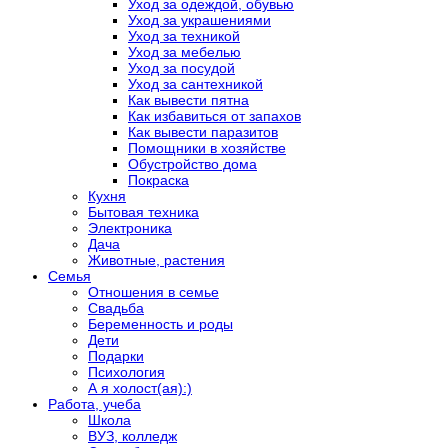
Уход за одеждой, обувью
Уход за украшениями
Уход за техникой
Уход за мебелью
Уход за посудой
Уход за сантехникой
Как вывести пятна
Как избавиться от запахов
Как вывести паразитов
Помощники в хозяйстве
Обустройство дома
Покраска
Кухня
Бытовая техника
Электроника
Дача
Животные, растения
Семья
Отношения в семье
Свадьба
Беременность и роды
Дети
Подарки
Психология
А я холост(ая):)
Работа, учеба
Школа
ВУЗ, колледж