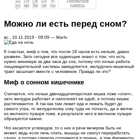
12
Пусть
Питание
Синдром
А
Тренируем
способов
вредная
беременной
лишнего
ты
память
борьбы
привычка
женщины
часа.
уже
с
раста...
Чем
оседлала
депресс...
гр...
велосипед?
Можно ли есть перед сном?
вс., 10.11.2019 - 09:09 —
MarIv
К счастью, миф о том, что после 18 часов есть нельзя, давно
развеян. Зато сегодня все худеющие знают о том, что есть
нужно минимум за два часа до сна, потому что ночью работа
пищеварительной системы замедляется, желудочно-кишечный
тракт засыпает вместе с человеком. Правда ли это?
Миф о сонном кишечнике
Считается, что ночью двенадцатиперстная кишка тоже «спит»,
зато желудок работает и наполняет ее едой, а потому кишка
растягивается. А так как там лежит еда и лежать будет до
самого утра, то желудочному соку туда не попасть, да и желчи
из желчного пузыря тоже, в результате чего в желчном пузыре
образуются камни.
Что касается углеводов, то о них и речи вечером быть не
может, ведь если лечь спать, мышцы не смогут переработать
сахар, а потому глюкоза отправится в печень, а там ферменты