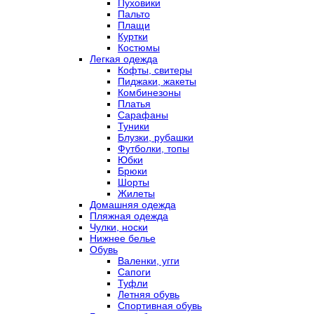
Пуховики
Пальто
Плащи
Куртки
Костюмы
Легкая одежда
Кофты, свитеры
Пиджаки, жакеты
Комбинезоны
Платья
Сарафаны
Туники
Блузки, рубашки
Футболки, топы
Юбки
Брюки
Шорты
Жилеты
Домашняя одежда
Пляжная одежда
Чулки, носки
Нижнее белье
Обувь
Валенки, угги
Сапоги
Туфли
Летняя обувь
Спортивная обувь