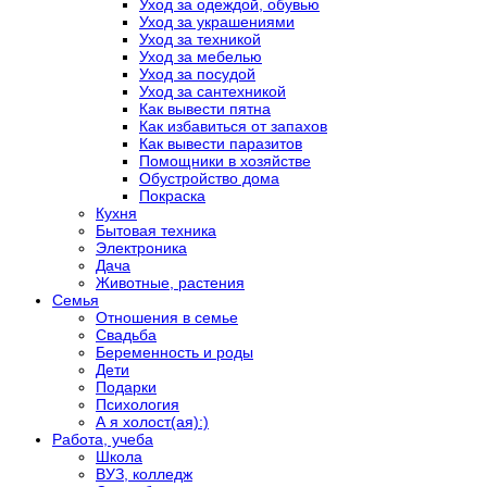
Уход за одеждой, обувью
Уход за украшениями
Уход за техникой
Уход за мебелью
Уход за посудой
Уход за сантехникой
Как вывести пятна
Как избавиться от запахов
Как вывести паразитов
Помощники в хозяйстве
Обустройство дома
Покраска
Кухня
Бытовая техника
Электроника
Дача
Животные, растения
Семья
Отношения в семье
Свадьба
Беременность и роды
Дети
Подарки
Психология
А я холост(ая):)
Работа, учеба
Школа
ВУЗ, колледж