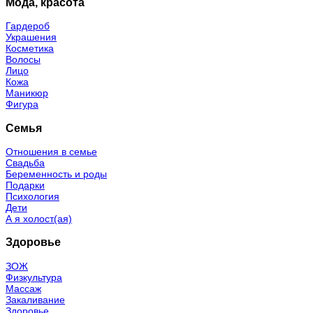
Мода, красота
Гардероб
Украшения
Косметика
Волосы
Лицо
Кожа
Маникюр
Фигура
Семья
Отношения в семье
Свадьба
Беременность и роды
Подарки
Психология
Дети
А я холост(ая)
Здоровье
ЗОЖ
Физкультура
Массаж
Закаливание
Здоровье