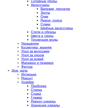
Головные уборы
Аксессуары
Варежки, перчатки
Зонты
Очки
Ремни, пояса
Сумки
Шейные аксессуары
Стили и образы
Цвета и узоры
Тенденции моды
Украшения
Косметика, макияж
Уход за волосами
Уход за лицом
Уход за кожей
Маникюр и педикюр
Фигура
Дом, дача
Интерьер
Ремонт
Хозяйке
Приборка
Стирка
Сушка
Глажка
Ремонт одежды
Хранение одежды